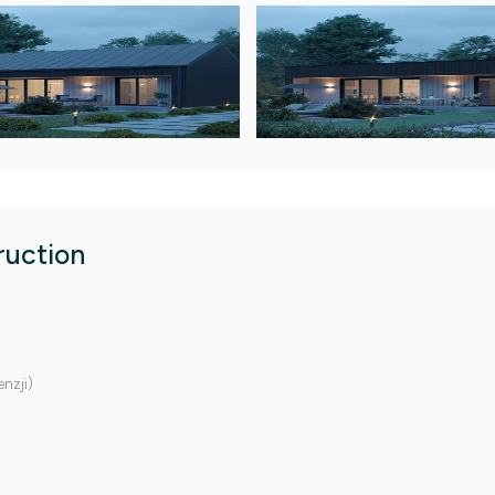
ruction
enzji)