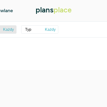
plans
place
owlane
Każdy
Typ
Każdy