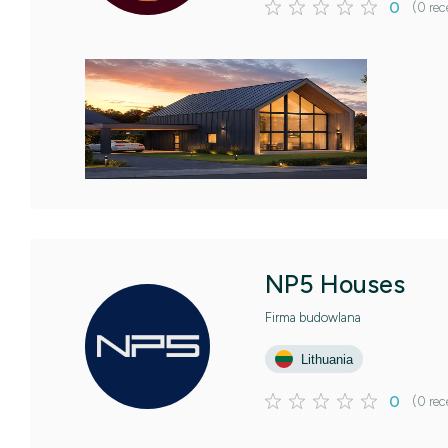
0
(0 rec
NP5 Houses
Firma budowlana
Lithuania
0
(0 rec