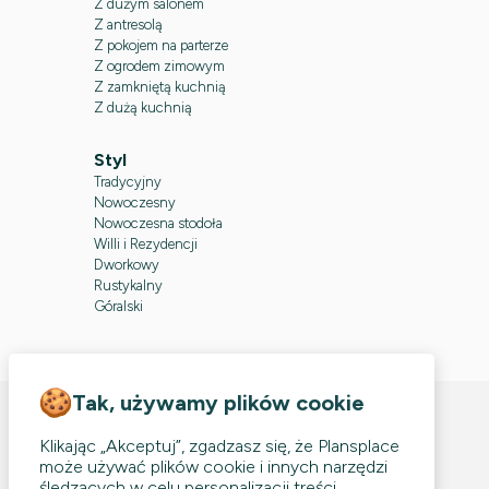
Z dużym salonem
Z antresolą
Z pokojem na parterze
Z ogrodem zimowym
Z zamkniętą kuchnią
Z dużą kuchnią
Styl
Tradycyjny
Nowoczesny
Nowoczesna stodoła
Willi i Rezydencji
Dworkowy
Rustykalny
Góralski
Tak, używamy plików cookie
Klikając „Akceptuj”, zgadzasz się, że Plansplace
plans
place
może używać plików cookie i innych narzędzi
śledzących w celu personalizacji treści,