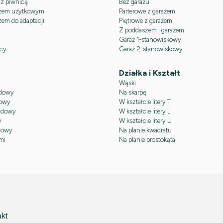
 z piwnicą
Bez garażu
zem użytkowym
Parterowe z garażem
em do adaptacji
Piętrowe z garażem
Z poddaszem i garażem
ą
Garaż 1-stanowiskowy
icy
Garaż 2-stanowiskowy
Działka i Kształt
Wąski
dowy
Na skarpę
owy
W kształcie litery T
adowy
W kształcie litery L
y
W kształcie litery U
dowy
Na planie kwadratu
mi
Na planie prostokąta
kt