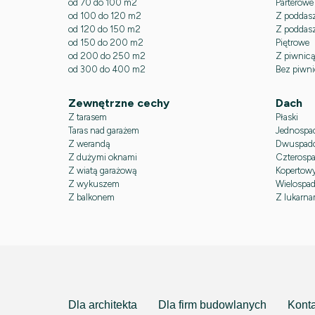
od 70 do 100 m2
Parterowe
od 100 do 120 m2
Z poddas
od 120 do 150 m2
Z poddasz
od 150 do 200 m2
Piętrowe
od 200 do 250 m2
Z piwnic
od 300 do 400 m2
Bez piwn
Zewnętrzne cechy
Dach
Z tarasem
Płaski
Taras nad garażem
Jednospa
Z werandą
Dwuspad
Z dużymi oknami
Czterosp
Z wiatą garażową
Kopertow
Z wykuszem
Wielospa
Z balkonem
Z lukarna
Dla architekta
Dla firm budowlanych
Konta