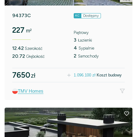
94373C
Dostępny
KC
227
m²
Piętrowy
3
Łazienki
4
12.42
Sypialnie
Szerokość
2
20.72
Samochody
Głębokość
7650
zł
1.096.100
zł
Koszt budowy
TMV Homes