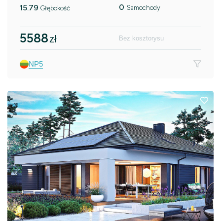
0
15.79
Samochody
Głębokość
5588
zł
Bez kosztorysu
NP5