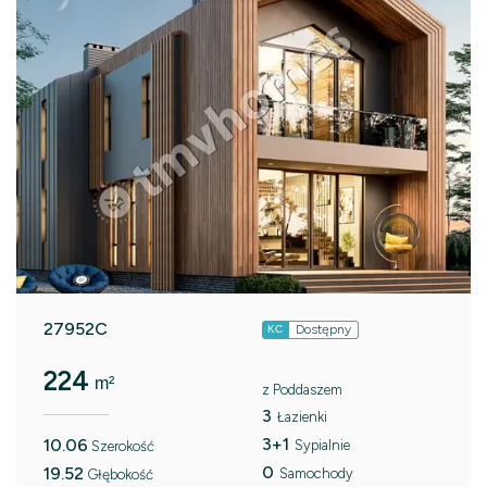
27952C
Dostępny
KC
224
m²
z Poddaszem
3
Łazienki
3+1
10.06
Sypialnie
Szerokość
0
19.52
Samochody
Głębokość