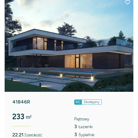
41846R
Dostępny
KC
233
m²
Piętrowy
3
Łazienki
3
22.21
Sypialnie
Szerokość