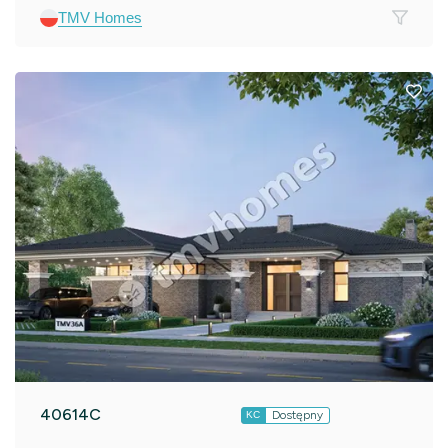
TMV Homes
40614C
Dostępny
KC