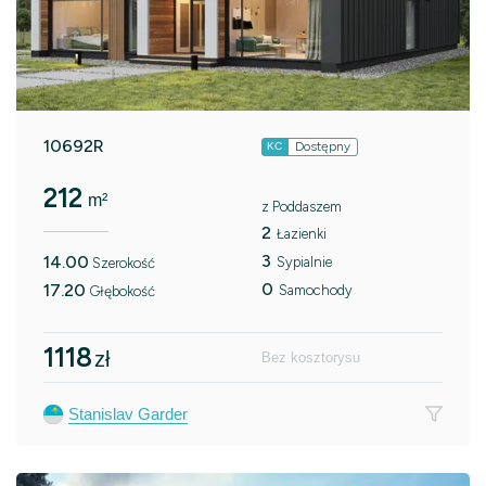
10692R
Dostępny
KC
212
m²
z Poddaszem
2
Łazienki
3
14.00
Sypialnie
Szerokość
0
17.20
Samochody
Głębokość
1118
zł
Bez kosztorysu
Stanislav Garder