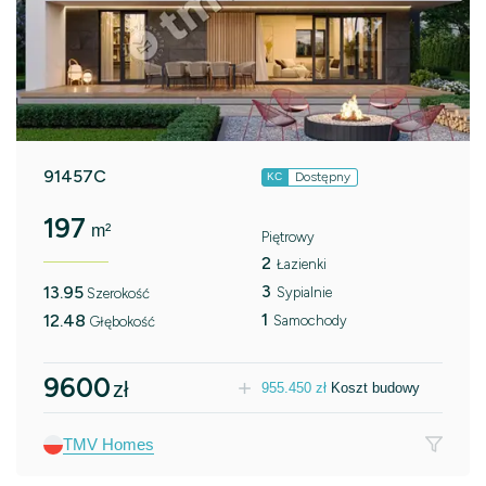
91457C
Dostępny
KC
197
m²
Piętrowy
2
Łazienki
3
13.95
Sypialnie
Szerokość
1
12.48
Samochody
Głębokość
9600
zł
955.450
zł
Koszt budowy
TMV Homes