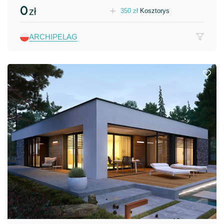
0
zł
350
zł
Kosztorys
ARCHIPELAG