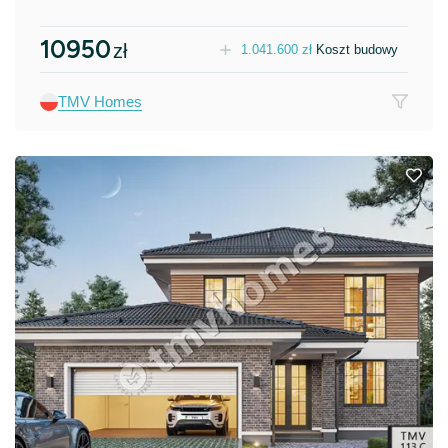
10950
zł
1.041.600
zł
Koszt budowy
TMV Homes