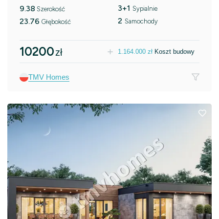
3+1
9.38
Sypialnie
Szerokość
2
23.76
Samochody
Głębokość
10200
zł
1.164.000
zł
Koszt budowy
TMV Homes