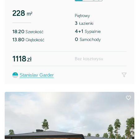
228
m²
Piętrowy
3
Łazienki
4+1
18.20
Sypialnie
Szerokość
0
13.80
Samochody
Głębokość
1118
zł
Bez kosztorysu
Stanislav Garder