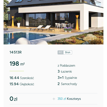
14513R
Brak
KC
198
m²
z Poddaszem
3
Łazienki
3+1
16.44
Sypialnie
Szerokość
2
15.94
Samochody
Głębokość
0
zł
350
zł
Kosztorys