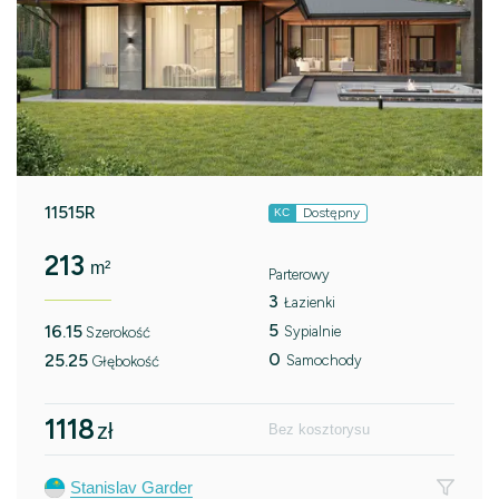
11515R
Dostępny
KC
213
m²
Parterowy
3
Łazienki
5
16.15
Sypialnie
Szerokość
0
25.25
Samochody
Głębokość
1118
zł
Bez kosztorysu
Stanislav Garder