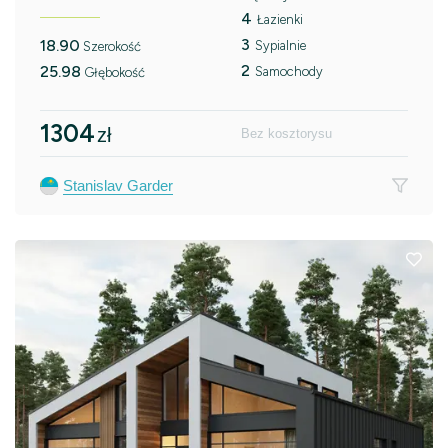
4
Łazienki
3
18.90
Sypialnie
Szerokość
2
25.98
Samochody
Głębokość
1304
zł
Bez kosztorysu
Stanislav Garder