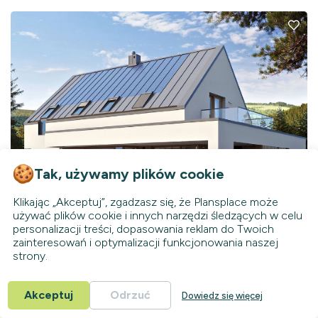
Tak, używamy plików cookie
Klikając „Akceptuj”, zgadzasz się, że Plansplace może
używać plików cookie i innych narzędzi śledzących w celu
personalizacji treści, dopasowania reklam do Twoich
zainteresowań i optymalizacji funkcjonowania naszej
78834R
strony.
Brak
KC
203
m²
Akceptuj
Odrzuć
z Poddaszem
Dowiedz się więcej
3
Łazienki