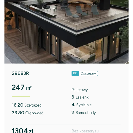
29683R
Dostępny
KC
247
m²
Parterowy
3
Łazienki
4
16.20
Sypialnie
Szerokość
2
33.80
Samochody
Głębokość
1304
zł
Bez kosztorysu