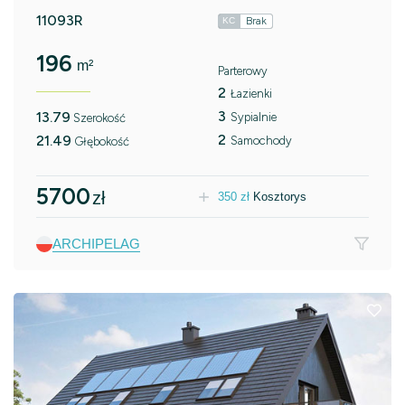
11093R
Brak
KC
196
m²
Parterowy
2
Łazienki
3
13.79
Sypialnie
Szerokość
2
21.49
Samochody
Głębokość
5700
zł
350
zł
Kosztorys
ARCHIPELAG