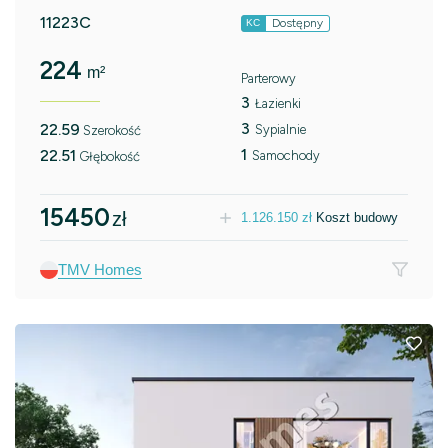
11223C
Dostępny
KC
224
m²
Parterowy
3
Łazienki
3
22.59
Sypialnie
Szerokość
1
22.51
Samochody
Głębokość
15450
zł
1.126.150
zł
Koszt budowy
TMV Homes