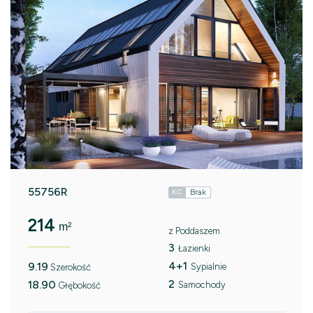
55756R
Brak
KC
214
m²
z Poddaszem
3
Łazienki
4+1
9.19
Sypialnie
Szerokość
2
18.90
Samochody
Głębokość