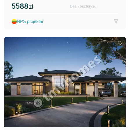
5588
zł
Bez kosztorysu
NPS projektai