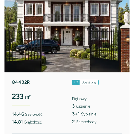
84432R
Dostępny
KC
233
m²
Piętrowy
3
Łazienki
3+1
14.46
Sypialnie
Szerokość
2
14.81
Samochody
Głębokość