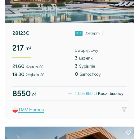
28123C
Dostępny
KC
217
m²
Dwupiętrowy
3
Łazienki
3
21.60
Sypialnie
Szerokość
0
18.30
Samochody
Głębokość
8550
zł
1.095.850
zł
Koszt budowy
TMV Homes