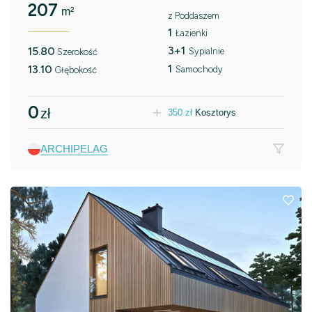
207
m²
z Poddaszem
1
Łazienki
3+1
15.80
Sypialnie
Szerokość
1
13.10
Samochody
Głębokość
0
zł
350
zł
Kosztorys
ARCHIPELAG