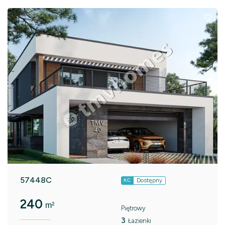
57448C
Dostępny
KC
240
m²
Piętrowy
3
Łazienki