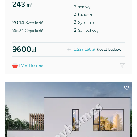
243
m²
Parterowy
3
Łazienki
3
20.14
Sypialnie
Szerokość
2
25.71
Samochody
Głębokość
9600
zł
1.227.150
zł
Koszt budowy
TMV Homes