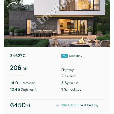
34627C
Dostępny
KC
206
m²
Piętrowy
2
Łazienki
3
14.01
Sypialnie
Szerokość
1
12.45
Samochody
Głębokość
6450
zł
999.100
zł
Koszt budowy