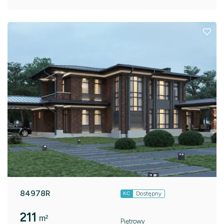
84978R
Dostępny
KC
211
m²
Piętrowy