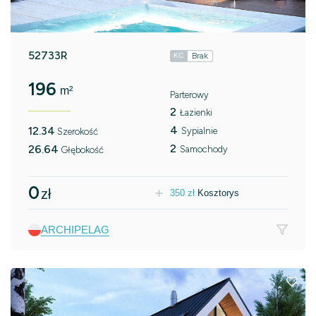
52733R
Brak
KC
196
m²
Parterowy
2
Łazienki
4
12.34
Sypialnie
Szerokość
2
26.64
Samochody
Głębokość
0
zł
350
zł
Kosztorys
ARCHIPELAG