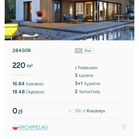
28450R
Brak
KC
220
m²
z Poddaszem
3
Łazienki
3+1
16.84
Sypialnie
Szerokość
2
18.48
Samochody
Głębokość
0
zł
350
zł
Kosztorys
ARCHIPELAG