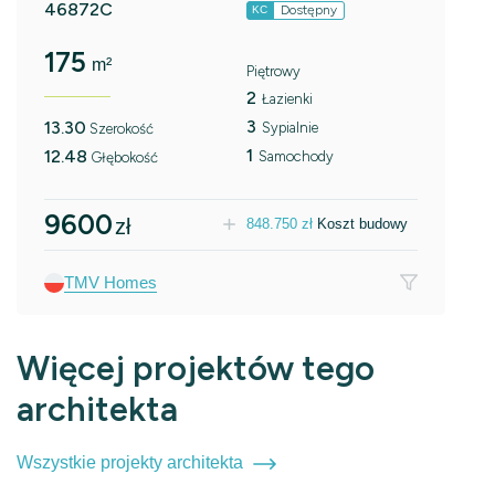
46872C
Dostępny
KC
175
m²
Piętrowy
2
Łazienki
3
13.30
Sypialnie
Szerokość
1
12.48
Samochody
Głębokość
9600
zł
848.750
zł
Koszt budowy
TMV Homes
Więcej projektów tego
architekta
Wszystkie projekty architekta