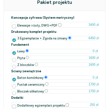
Pakiet projektu
Koncepcja cyfrowa (System metryczny)
3400 zł
Elewacje i rzuty, DWG+PDF
Drukowany komplet projektu
6450 zł
3 Egzemplarze + Zgoda na zmiany
Fundament
0 zł
Ławy
1600 zł
Płyta
1600 zł
Z bloczków
Ściany zewnętrzne
0 zł
Beton komórkowy
1700 zł
Pustak ceramiczny
1700 zł
Bloczek silikatowy
Dodatki
250 zł
Dodatkowy egzemplarz projektu