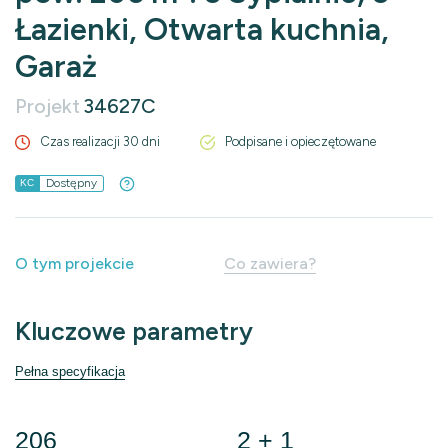
Łazienki, Otwarta kuchnia,
Garaż
Projekt
34627C
Czas realizacji 30 dni
Podpisane i opieczętowane
Dostępny
KC
O tym projekcie
Co zawiera?
Kluczowe parametry
Pełna specyfikacja
206
2 + 1