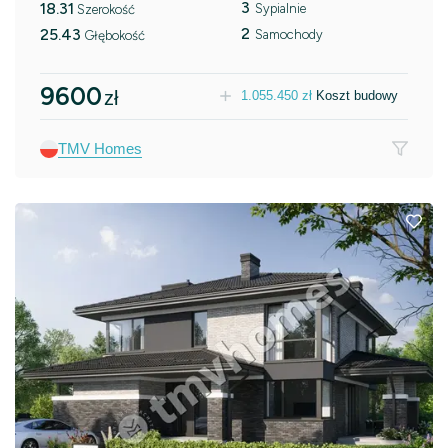
3
18.31
Sypialnie
Szerokość
2
25.43
Samochody
Głębokość
9600
zł
1.055.450
zł
Koszt budowy
TMV Homes