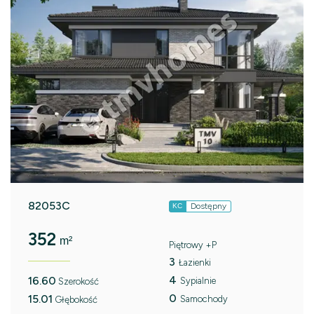
82053C
Dostępny
KC
352
m²
Piętrowy +P
3
Łazienki
4
16.60
Sypialnie
Szerokość
0
15.01
Samochody
Głębokość