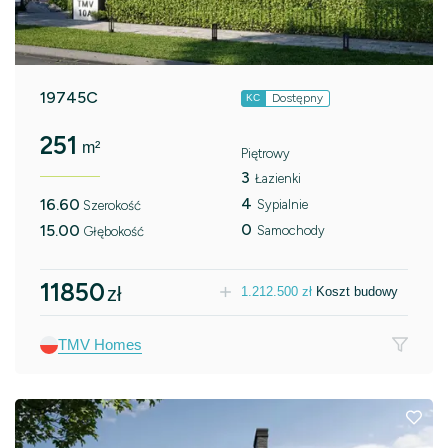
19745C
Dostępny
KC
251
m²
Piętrowy
3
Łazienki
4
16.60
Sypialnie
Szerokość
0
15.00
Samochody
Głębokość
11850
zł
1.212.500
zł
Koszt budowy
TMV Homes