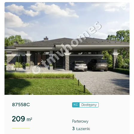
87558C
Dostępny
KC
209
m²
Parterowy
3
Łazienki