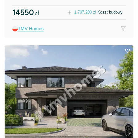
14550
zł
1.707.200
zł
Koszt budowy
TMV Homes