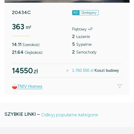
20434C
Dostępny
KC
363
m²
Piętrowy +P
2
Łazienki
5
14.11
Sypialnie
Szerokość
2
21.64
Samochody
Głębokość
14550
zł
1.760.550
zł
Koszt budowy
TMV Homes
SZYBKIE LINKI –
Odkryj popularne kategorie