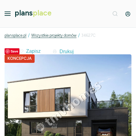
plans
place
/
/
plansplace.pl
Wszystkie projekty domów
34627C
Drukuj
Save
KONCEPCJA