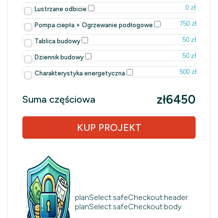
0 zł
Lustrzane odbicie
750 zł
Pompa ciepła + Ogrzewanie podłogowe
50 zł
Tablica budowy
50 zł
Dziennik budowy
500 zł
Charakterystyka energetyczna
zł6450
Suma częściowa
KUP PROJEKT
planSelect.safeCheckout.header:
planSelect.safeCheckout.body