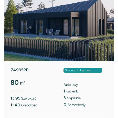
74935RB
Gotowy do budowy
80
m²
Parterowy
1
Łazienki
3
13.95
Sypialnie
Szerokość
0
11.40
Samochody
Głębokość