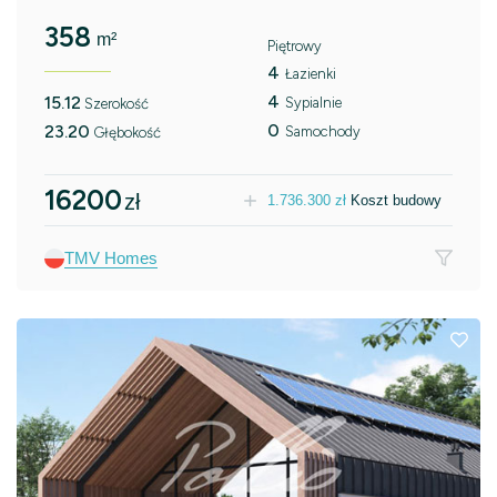
358
m²
Piętrowy
4
Łazienki
4
15.12
Sypialnie
Szerokość
0
23.20
Samochody
Głębokość
16200
zł
1.736.300
zł
Koszt budowy
TMV Homes