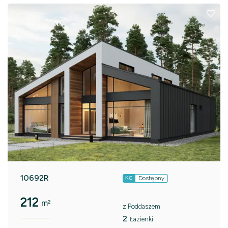
10692R
Dostępny
KC
212
m²
z Poddaszem
2
Łazienki