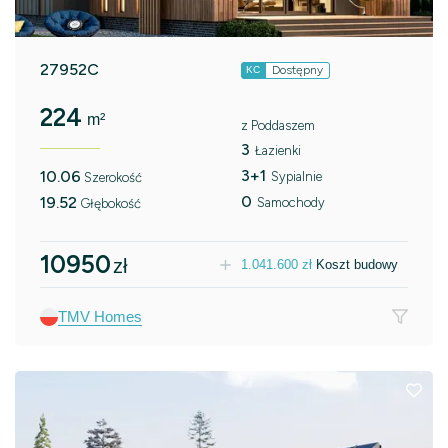
27952C
Dostępny
KC
224
m²
z Poddaszem
3
Łazienki
3+1
10.06
Sypialnie
Szerokość
0
19.52
Samochody
Głębokość
10950
zł
1.041.600
zł
Koszt budowy
TMV Homes