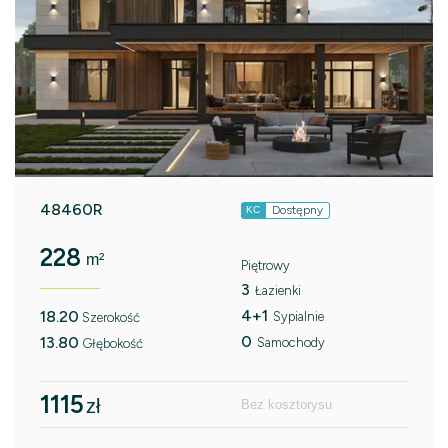
48460R
Dostępny
KC
228
m²
Piętrowy
3
Łazienki
4+1
18.20
Sypialnie
Szerokość
0
13.80
Samochody
Głębokość
1115
zł
Bez kosztorysu