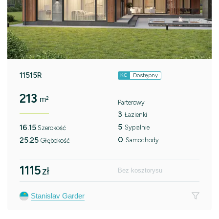
11515R
Dostępny
KC
213
m²
Parterowy
3
Łazienki
5
16.15
Sypialnie
Szerokość
0
25.25
Samochody
Głębokość
1115
zł
Bez kosztorysu
Stanislav Garder