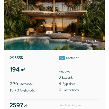
29555R
Dostępny
KC
194
m²
Piętrowy
3
Łazienki
4
7.70
Sypialnie
Szerokość
0
15.70
Samochody
Głębokość
2597
zł
Bez kosztorysu