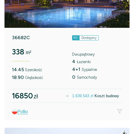
36682C
Dostępny
KC
338
m²
Dwupiętrowy
4
Łazienki
4+1
14.45
Sypialnie
Szerokość
0
18.90
Samochody
Głębokość
16850
zł
1.639.543
zł
Koszt budowy
Pollio