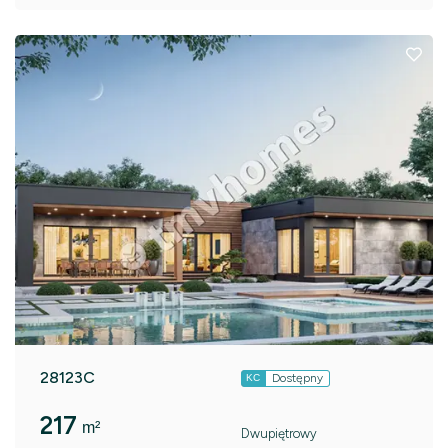
28123C
Dostępny
KC
217
m²
Dwupiętrowy