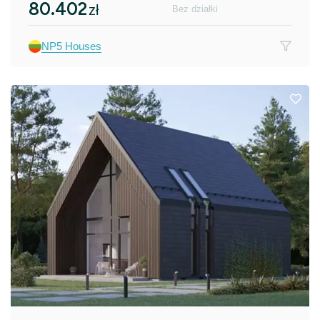
80.402
zł
Bez działki
NP5 Houses