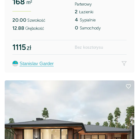
168
m²
Parterowy
2
Łazienki
4
20.00
Sypialnie
Szerokość
0
12.88
Samochody
Głębokość
1115
zł
Bez kosztorysu
Stanislav Garder