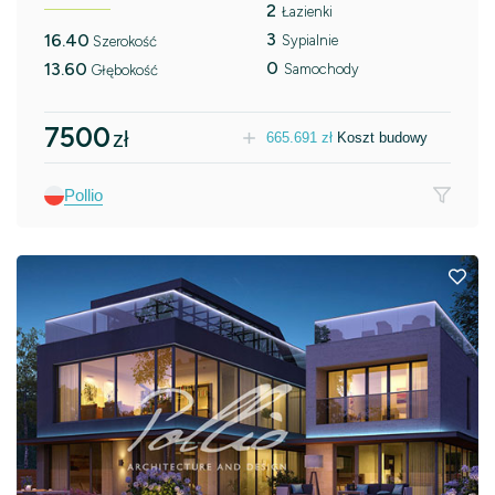
2
Łazienki
3
16.40
Sypialnie
Szerokość
0
13.60
Samochody
Głębokość
7500
zł
665.691
zł
Koszt budowy
Pollio