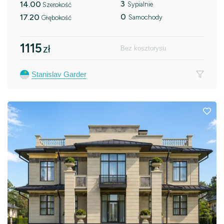
3
14.00
Sypialnie
Szerokość
0
17.20
Samochody
Głębokość
1115
zł
Bez kosztorysu
Stanislav Garder