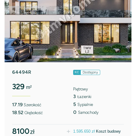
64494R
Dostępny
KC
329
m²
Piętrowy
3
Łazienki
5
17.19
Sypialnie
Szerokość
0
18.52
Samochody
Głębokość
8100
zł
1.595.650
zł
Koszt budowy