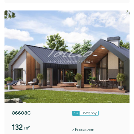
86608C
Dostępny
KC
132
m²
z Poddaszem