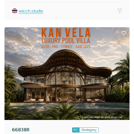
wicch.studio
66838R
Dostępny
KC