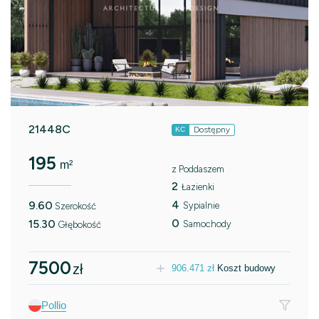
21448C
Dostępny
KC
195
m²
z Poddaszem
2
Łazienki
4
9.60
Sypialnie
Szerokość
0
15.30
Samochody
Głębokość
7500
zł
906.471
zł
Koszt budowy
Pollio