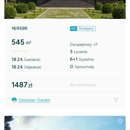
16959R
Dostępny
KC
545
m²
Dwupiętrowy +P
3
Łazienki
6+1
18.24
Sypialnie
Szerokość
0
18.24
Samochody
Głębokość
1487
zł
Bez kosztorysu
Stanislav Garder