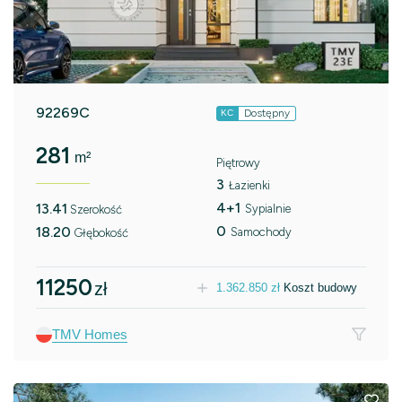
92269C
Dostępny
KC
281
m²
Piętrowy
3
Łazienki
4+1
13.41
Sypialnie
Szerokość
0
18.20
Samochody
Głębokość
11250
zł
1.362.850
zł
Koszt budowy
TMV Homes