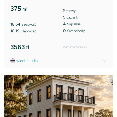
375
m²
Piętrowy
5
Łazienki
4
18.54
Sypialnie
Szerokość
0
18.19
Samochody
Głębokość
3563
zł
Bez kosztorysu
wicch.studio