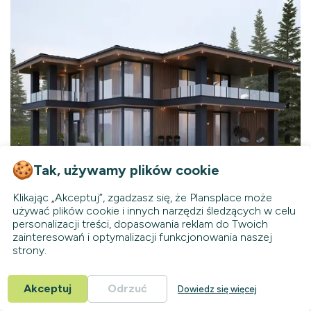
Tak, używamy plików cookie
Klikając „Akceptuj”, zgadzasz się, że Plansplace może
używać plików cookie i innych narzędzi śledzących w celu
65595R
personalizacji treści, dopasowania reklam do Twoich
Dostępny
KC
zainteresowań i optymalizacji funkcjonowania naszej
strony.
194
m²
Piętrowy
3
Łazienki
Akceptuj
Odrzuć
Dowiedz się więcej
3
14.50
Sypialnie
Szerokość