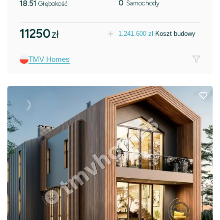
0
18.51
Samochody
Głębokość
11250
zł
1.241.600
zł
Koszt budowy
TMV Homes