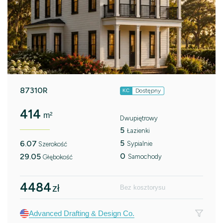
87310R
Dostępny
KC
414
m²
Dwupiętrowy
5
Łazienki
5
6.07
Sypialnie
Szerokość
0
29.05
Samochody
Głębokość
4484
zł
Bez kosztorysu
Advanced Drafting & Design Co.