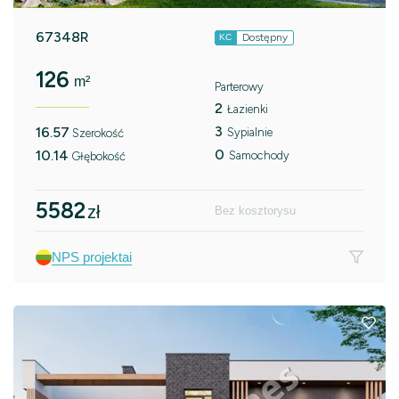
67348R
Dostępny
KC
126
m²
Parterowy
2
Łazienki
3
16.57
Sypialnie
Szerokość
0
10.14
Samochody
Głębokość
5582
zł
Bez kosztorysu
NPS projektai