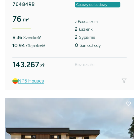
76484RB
Gotowy do budowy
76
m²
z Poddaszem
2
Łazienki
2
8.36
Sypialnie
Szerokość
0
10.94
Samochody
Głębokość
143.267
zł
Bez działki
NP5 Houses