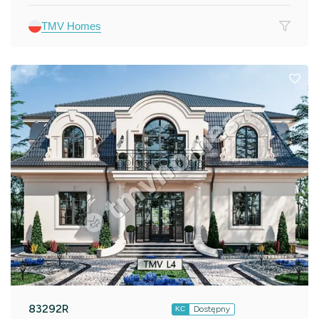
TMV Homes
83292R
Dostępny
KC