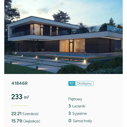
41846R
Dostępny
KC
233
m²
Piętrowy
3
Łazienki
3
22.21
Sypialnie
Szerokość
0
15.79
Samochody
Głębokość