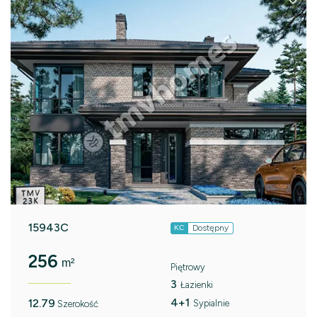
15943C
Dostępny
KC
256
m²
Piętrowy
3
Łazienki
4+1
12.79
Sypialnie
Szerokość