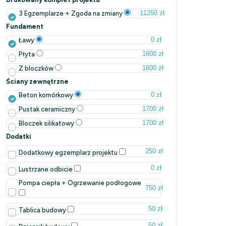
11250 zł
3 Egzemplarze + Zgoda na zmiany
Fundament
0 zł
Ławy
1600 zł
Płyta
1600 zł
Z bloczków
Ściany zewnętrzne
0 zł
Beton komórkowy
1700 zł
Pustak ceramiczny
1700 zł
Bloczek silikatowy
Dodatki
250 zł
Dodatkowy egzemplarz projektu
0 zł
Lustrzane odbicie
Pompa ciepła + Ogrzewanie podłogowe
750 zł
50 zł
Tablica budowy
50 zł