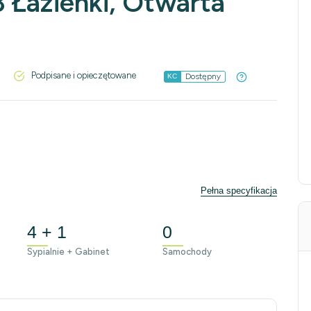
3 Łazienki, Otwarta
Podpisane i opieczętowane
Dostępny
KC
Pełna specyfikacja
4 + 1
0
Sypialnie + Gabinet
Samochody