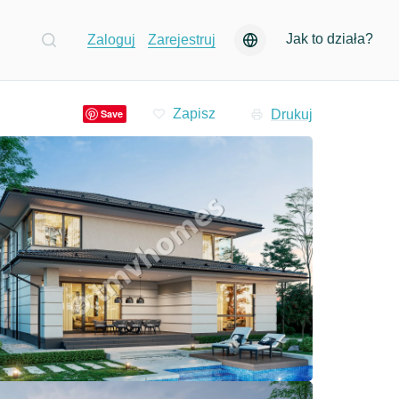
Jak to działa?
Zaloguj
Zarejestruj
Drukuj
Save