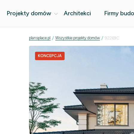
Projekty domów
Architekci
Firmy bud
/
/
plansplace.pl
Wszystkie projekty domów
92269C
KONCEPCJA