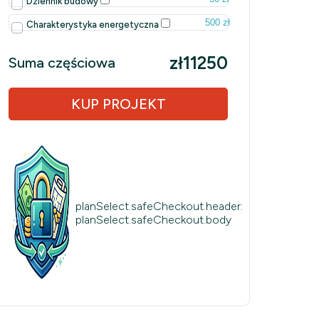
Dziennik budowy
500 zł
Charakterystyka energetyczna
zł11250
Suma częściowa
KUP PROJEKT
planSelect.safeCheckout.header:
planSelect.safeCheckout.body