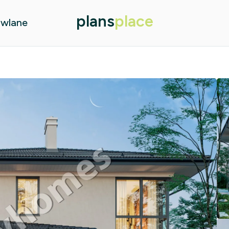
plans
place
owlane