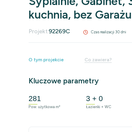
Sypialnie, Gabinet, 
kuchnia, bez Garażu
Projekt
92269C
Czas realizacji 30 dni
O tym projekcie
Co zawiera?
Kluczowe parametry
281
3 + 0
Pow. użytkowa m²
Łazienki + WC