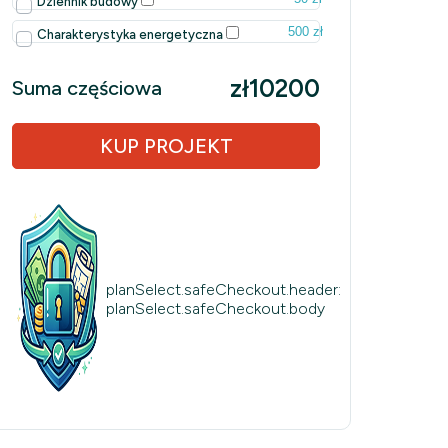
Dziennik budowy
500 zł
Charakterystyka energetyczna
zł10200
Suma częściowa
KUP PROJEKT
planSelect.safeCheckout.header:
planSelect.safeCheckout.body