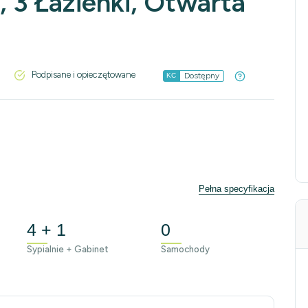
, 3 Łazienki, Otwarta
Podpisane i opieczętowane
Dostępny
KC
Pełna specyfikacja
4 + 1
0
Sypialnie + Gabinet
Samochody