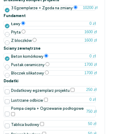
10200 zł
3 Egzemplarze + Zgoda na zmiany
Fundament
0 zł
Ławy
1600 zł
Płyta
1600 zł
Z bloczków
Ściany zewnętrzne
0 zł
Beton komórkowy
1700 zł
Pustak ceramiczny
1700 zł
Bloczek silikatowy
Dodatki
250 zł
Dodatkowy egzemplarz projektu
0 zł
Lustrzane odbicie
Pompa ciepła + Ogrzewanie podłogowe
750 zł
50 zł
Tablica budowy
50 zł