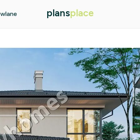
plans
place
owlane