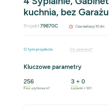
4 Sypialnie, Gabinet
kuchnia, bez Garażu
Projekt
79870C
Czas realizacji 30 dni
O tym projekcie
Co zawiera?
Kluczowe parametry
256
3 + 0
Pow. użytkowa m²
Łazienki + WC