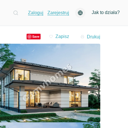
Jak to działa?
Zaloguj
Zarejestruj
Drukuj
Save