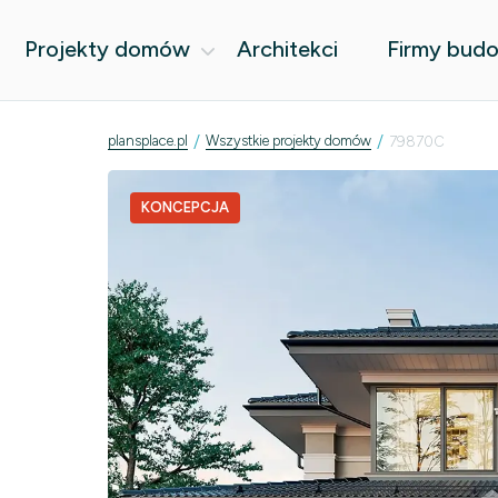
Projekty domów
Architekci
Firmy bud
/
/
plansplace.pl
Wszystkie projekty domów
79870C
KONCEPCJA