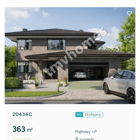
20434C
Dostępny
KC
363
m²
Piętrowy +P
2
Łazienki