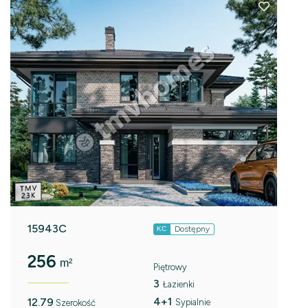
15943C
Dostępny
KC
256
m²
Piętrowy
3
Łazienki
4+1
12.79
Sypialnie
Szerokość