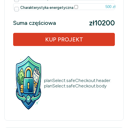
500 zł
Charakterystyka energetyczna
zł10200
Suma częściowa
KUP PROJEKT
planSelect.safeCheckout.header:
planSelect.safeCheckout.body