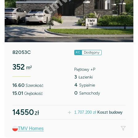
82053C
Dostępny
KC
352
m²
Piętrowy +P
3
Łazienki
4
16.60
Sypialnie
Szerokość
0
15.01
Samochody
Głębokość
14550
zł
1.707.200
zł
Koszt budowy
TMV Homes