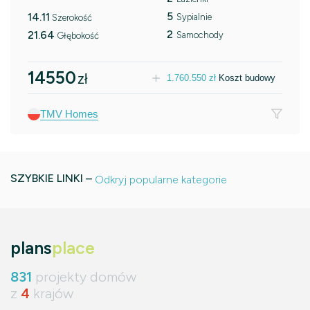
5
14.11
Sypialnie
Szerokość
2
21.64
Samochody
Głębokość
14550
zł
1.760.550
zł
Koszt budowy
TMV Homes
SZYBKIE LINKI –
Odkryj popularne kategorie
plans
place
831
projekty domów
z
4
krajów