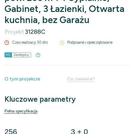
Gabinet, 3 Łazienki, Otwarta
kuchnia, bez Garażu
Projekt
31288C
Czas realizacji 30 dni
Podpisane i opieczętowane
Dostępny
KC
O tym projekcie
Co zawiera?
Kluczowe parametry
Pełna specyfikacja
256
3 + 0