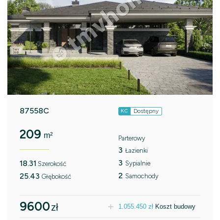
87558C
Dostępny
KC
209
m²
Parterowy
3
Łazienki
3
18.31
Sypialnie
Szerokość
2
25.43
Samochody
Głębokość
9600
zł
1.055.450
zł
Koszt budowy