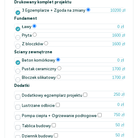
Drukowany komplet projektu
10200 zł
3 Egzemplarze + Zgoda na zmiany
Fundament
0 zł
Ławy
1600 zł
Płyta
1600 zł
Z bloczków
Ściany zewnętrzne
0 zł
Beton komórkowy
1700 zł
Pustak ceramiczny
1700 zł
Bloczek silikatowy
Dodatki
250 zł
Dodatkowy egzemplarz projektu
0 zł
Lustrzane odbicie
750 zł
Pompa ciepła + Ogrzewanie podłogowe
50 zł
Tablica budowy
50 zł
Dziennik budowy