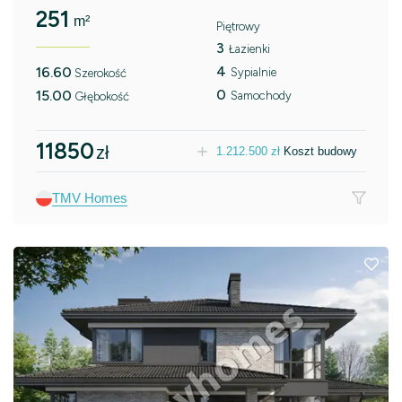
251
m²
Piętrowy
3
Łazienki
4
16.60
Sypialnie
Szerokość
0
15.00
Samochody
Głębokość
11850
zł
1.212.500
zł
Koszt budowy
TMV Homes