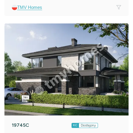
TMV Homes
19745C
Dostępny
KC