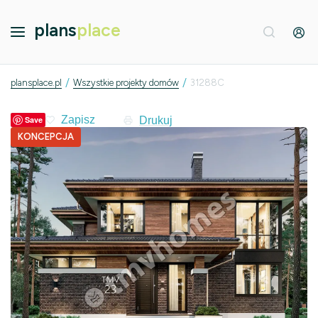
plans
place
/
/
plansplace.pl
Wszystkie projekty domów
31288C
Drukuj
Save
KONCEPCJA