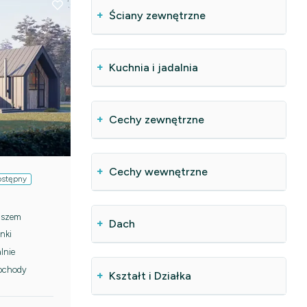
Ściany zewnętrzne
Kuchnia i jadalnia
Cechy zewnętrzne
Cechy wewnętrzne
ostępny
aszem
Dach
nki
lnie
ochody
Kształt i Działka