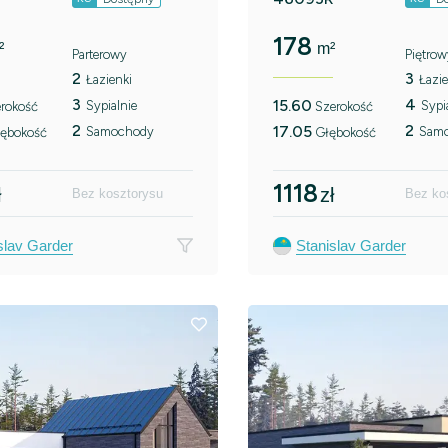
178
²
m²
Parterowy
Piętrow
2
3
Łazienki
Łazie
3
4
15.60
Sypialnie
Sypi
rokość
Szerokość
2
2
17.05
Samochody
Sam
ębokość
Głębokość
1118
ł
zł
Bez kosztorysu
Bez ko
slav Garder
Stanislav Garder