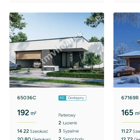
65036C
67169R
Dostępny
KC
192
165
m²
m
Parterowy
2
Łazienki
3
14.22
11.27
Sypialnie
Szerokość
Sze
2
20.80
12.72
Samochody
Głębokość
Gł