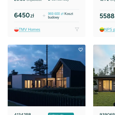
6450
969.600
zł
Koszt
5588
zł
budowy
TMV Homes
NPS pr
41342RB
93906R