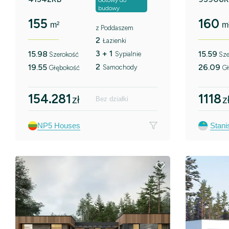
Gotowy do
budowy
155
160
m²
m
z Poddaszem
2
Łazienki
3 + 1
15.98
15.59
Sypialnie
Szerokość
Sze
2
19.55
26.09
Samochody
Głębokość
Gł
154.281
1118
zł
z
Bez działki
NP5 Houses
Stani