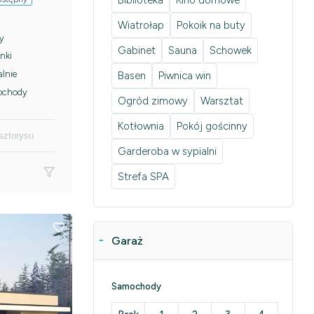
Biblioteka
Kino domowe
Wiatrołap
Pokoik na buty
y
Gabinet
Sauna
Schowek
nki
alnie
Basen
Piwnica win
ochody
Ogród zimowy
Warsztat
Kotłownia
Pokój gościnny
sztorysu
Garderoba w sypialni
Strefa SPA
Garaż
Samochody