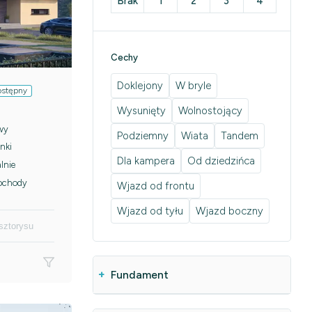
Brak
1
2
3
4
Cechy
Doklejony
W bryle
ostępny
Wysunięty
Wolnostojący
wy
Podziemny
Wiata
Tandem
nki
Dla kampera
Od dziedzińca
lnie
ochody
Wjazd od frontu
Wjazd od tyłu
Wjazd boczny
sztorysu
Fundament