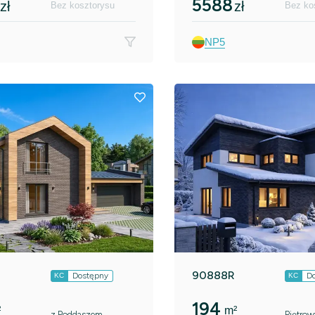
5588
zł
zł
Bez kosztorysu
Bez ko
NP5
90888R
Dostępny
D
KC
KC
194
²
m²
z Poddaszem
Piętrow