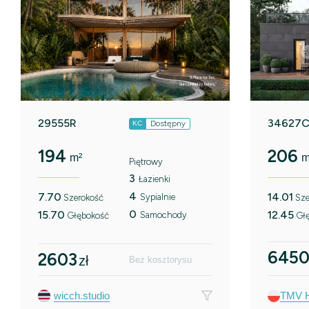
29555R
34627
Dostępny
KC
194
206
m²
m
Piętrowy
3
Łazienki
4
7.70
14.01
Sypialnie
Szerokość
Sze
0
15.70
12.45
Samochody
Głębokość
Gł
645
2603
zł
Bez kosztorysu
wicch.studio
TMV 