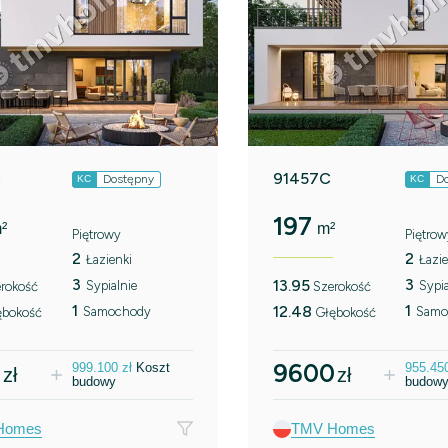
C
91457C
Dostępny
D
KC
KC
197
²
m²
Piętrowy
Piętrow
2
2
Łazienki
Łazie
3
3
13.95
Sypialnie
Sypia
rokość
Szerokość
1
1
12.48
Samochody
Samo
ębokość
Głębokość
0
9600
999.100
zł
Koszt
955.45
zł
zł
budowy
budow
Homes
TMV Homes