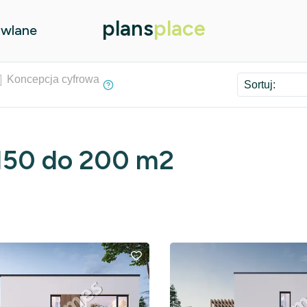
plans
place
owlane
Koncepcja cyfrowa
Sortuj:
150 do 200 m2