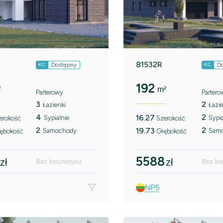
81532R
Dostępny
D
KC
KC
192
²
m²
Parterowy
Partero
3
2
Łazienki
Łazie
4
2
16.27
Sypialnie
Sypia
erokość
Szerokość
2
2
19.73
Samochody
Sam
ębokość
Głębokość
5588
zł
zł
Bez kosztorysu
Bez ko
NP5