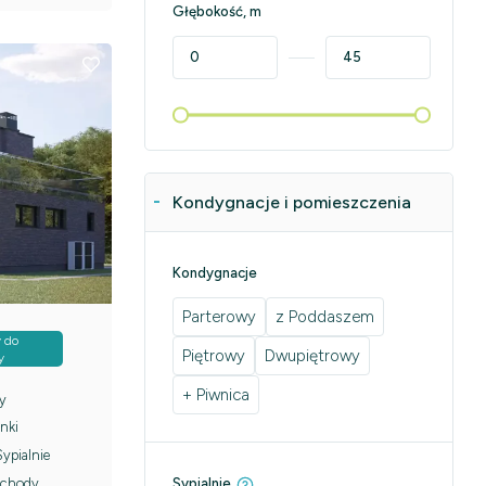
Głębokość, m
Kondygnacje i pomieszczenia
Kondygnacje
Parterowy
z Poddaszem
 do
Piętrowy
Dwupiętrowy
y
+ Piwnica
y
nki
Sypialnie
chody
Sypialnie