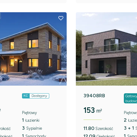
39408RB
Dostępny
KC
Gotowy
budow
153
²
m²
Piętrowy
Piętrow
1
2
Łazienki
Łazie
3
3 + 1
11.80
Sypialnie
rokość
Szerokość
1
1
12.09
Samochody
Samo
ębokość
Głębokość