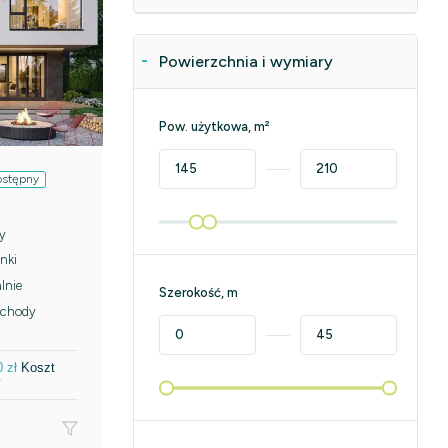
Powierzchnia i wymiary
Pow. użytkowa, m²
ostępny
y
nki
lnie
Szerokość, m
chody
0
zł
Koszt
y