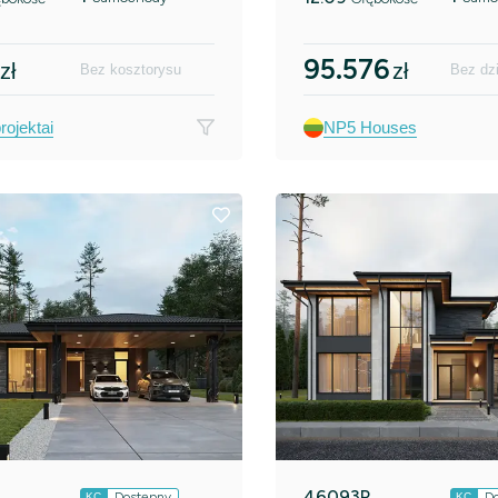
95.576
zł
zł
Bez kosztorysu
Bez dzi
ojektai
NP5 Houses
46093R
Dostępny
D
KC
KC