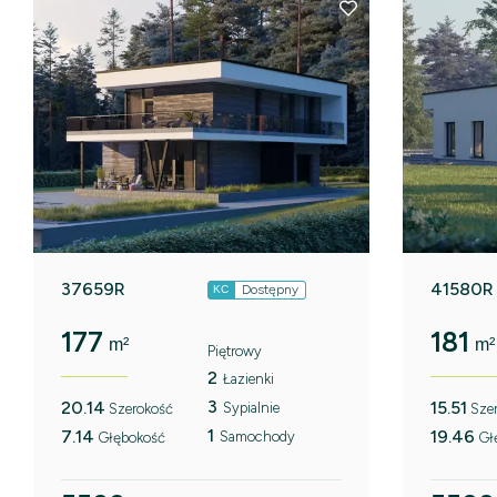
37659R
41580R
Dostępny
KC
177
181
m²
m²
Piętrowy
2
Łazienki
3
20.14
15.51
Sypialnie
Szerokość
Sze
1
7.14
19.46
Samochody
Głębokość
Gł