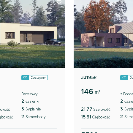
33195R
Dostępny
D
KC
KC
146
m²
Parterowy
z Podd
2
2
Łazienki
Łazie
3
3
21.77
Sypialnie
Sypia
rokość
Szerokość
2
2
15.61
Samochody
Sam
ębokość
Głębokość