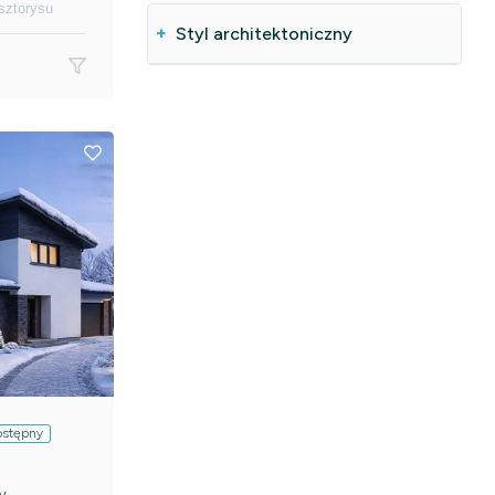
sztorysu
Styl architektoniczny
ostępny
y