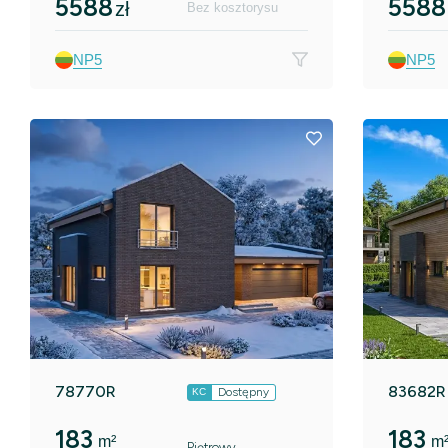
5588
5588
zł
Bez kosztorysu
NP5
NP5
78770R
83682R
Dostępny
KC
183
183
m²
m
Piętrowy