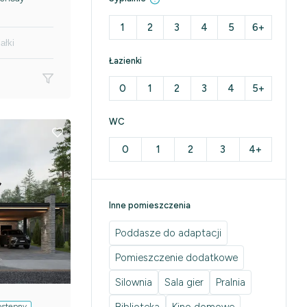
1
2
3
4
5
6+
ałki
Łazienki
0
1
2
3
4
5+
WC
0
1
2
3
4+
Inne pomieszczenia
Poddasze do adaptacji
Pomieszczenie dodatkowe
Silownia
Sala gier
Pralnia
ostępny