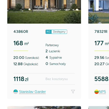
43860R
78321R
Dostępny
KC
168
177
m²
m
Parterowy
2
Łazienki
4
20.00
29.56
Sypialnie
Szerokość
Sz
0
12.88
20.27
Samochody
Głębokość
Gł
1118
5588
zł
Bez kosztorysu
Stanislav Garder
NP5