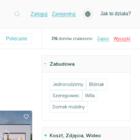
Jak to działa?
Zaloguj
Zarejestruj
Polecane
316
domów znaleziono
Zapisz
Wyczyść
Zabudowa
Jednorodzinny
Bliźniak
Szeregowiec
Willa
Domek mobilny
Koszt, Zdjęcia, Wideo