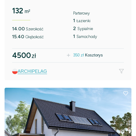
132
m²
Parterowy
1
Łazienki
2
14.00
Sypialnie
Szerokość
1
15.40
Samochody
Głębokość
4500
zł
350
zł
Kosztorys
ARCHIPELAG