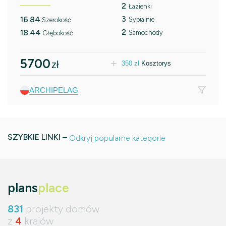
2
Łazienki
3
16.84
Sypialnie
Szerokość
2
18.44
Samochody
Głębokość
5700
zł
350
zł
Kosztorys
ARCHIPELAG
SZYBKIE LINKI –
Odkryj popularne kategorie
plans
place
831
projekty domów
z
4
krajów