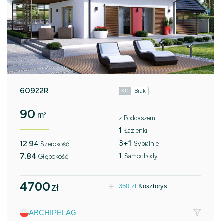
60922R
Brak
KC
90
m²
z Poddaszem
1
Łazienki
3+1
12.94
Sypialnie
Szerokość
1
7.84
Samochody
Głębokość
4700
zł
350
zł
Kosztorys
ARCHIPELAG