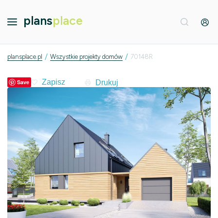
plans
place
/
/
plansplace.pl
Wszystkie projekty domów
70148R
Drukuj
Save