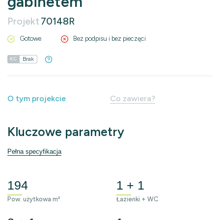
gabinetem
Projekt
70148R
Gotowe
Bez podpisu i bez pieczęci
Brak
KC
O tym projekcie
Co zawiera?
Kluczowe parametry
Pełna specyfikacja
194
1 + 1
Pow. użytkowa m²
Łazienki + WC