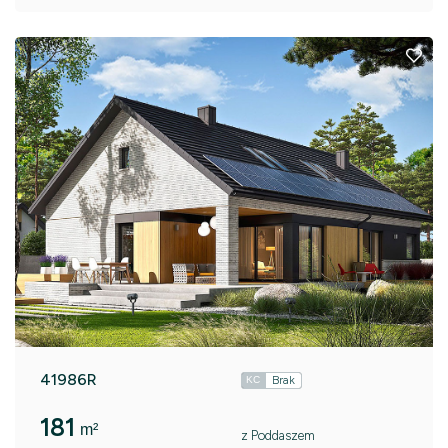
41986R
Brak
KC
181
m²
z Poddaszem