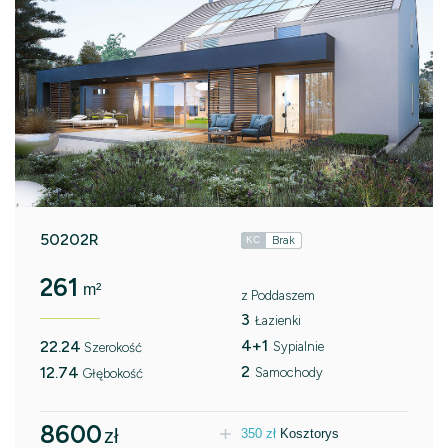
50202R
Brak
KC
261
m²
z Poddaszem
3
Łazienki
4+1
22.24
Sypialnie
Szerokość
2
12.74
Samochody
Głębokość
8600
zł
350
zł
Kosztorys