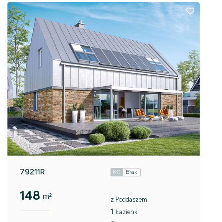
79211R
Brak
KC
148
m²
z Poddaszem
1
Łazienki