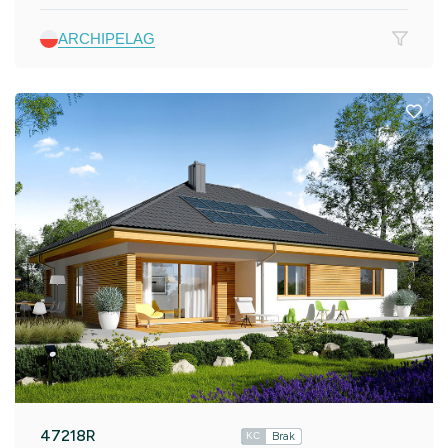
ARCHIPELAG
47218R
Brak
KC