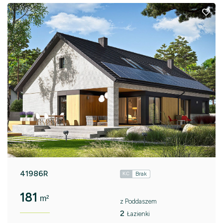
41986R
Brak
KC
181
m²
z Poddaszem
2
Łazienki