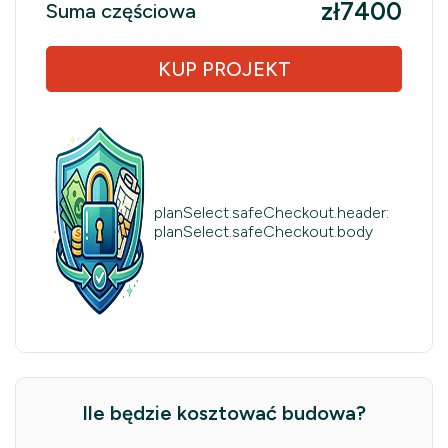
zł7400
Suma częściowa
KUP PROJEKT
planSelect.safeCheckout.header:
planSelect.safeCheckout.body
Ile będzie kosztować budowa?