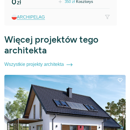
0
zł
350
zł
Kosztorys
ARCHIPELAG
Więcej projektów tego
architekta
Wszystkie projekty architekta