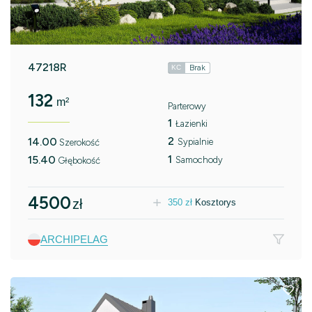
47218R
Brak
KC
132
m²
Parterowy
1
Łazienki
2
14.00
Sypialnie
Szerokość
1
15.40
Samochody
Głębokość
4500
zł
350
zł
Kosztorys
ARCHIPELAG