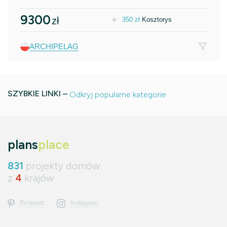
9300
zł
350
zł
Kosztorys
ARCHIPELAG
SZYBKIE LINKI –
Odkryj popularne kategorie
plans
place
831
projekty domów
z
4
krajów
Pinterest
Instagram