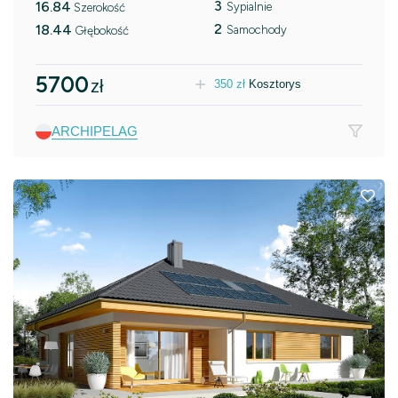
3
16.84
Sypialnie
Szerokość
2
18.44
Samochody
Głębokość
5700
zł
350
zł
Kosztorys
ARCHIPELAG