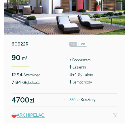
60922R
Brak
KC
90
m²
z Poddaszem
1
Łazienki
3+1
12.94
Sypialnie
Szerokość
1
7.84
Samochody
Głębokość
4700
zł
350
zł
Kosztorys
ARCHIPELAG