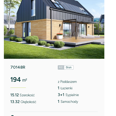
70148R
Brak
KC
194
m²
z Poddaszem
1
Łazienki
3+1
15.12
Sypialnie
Szerokość
1
13.32
Samochody
Głębokość