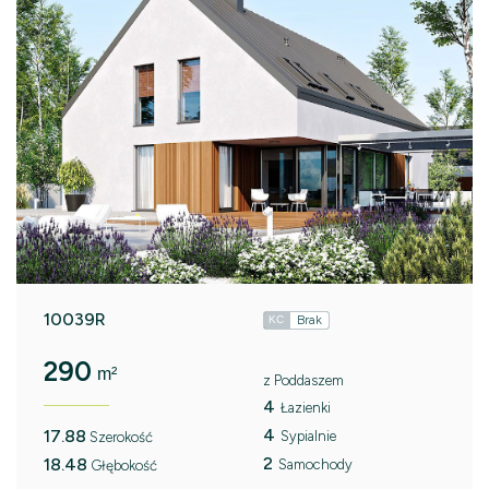
10039R
Brak
KC
290
m²
z Poddaszem
4
Łazienki
4
17.88
Sypialnie
Szerokość
2
18.48
Samochody
Głębokość