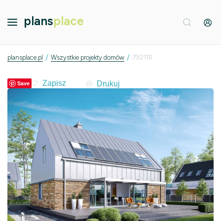
plans
place
/
/
plansplace.pl
Wszystkie projekty domów
79211R
Drukuj
Save