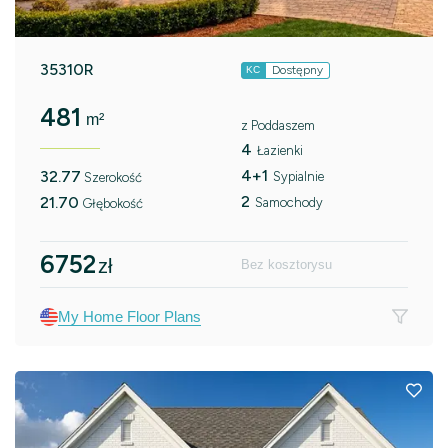
35310R
Dostępny
KC
481
m²
z Poddaszem
4
Łazienki
4+1
32.77
Sypialnie
Szerokość
2
21.70
Samochody
Głębokość
6752
zł
Bez kosztorysu
My Home Floor Plans