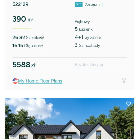
52212R
Dostępny
KC
390
m²
Piętrowy
5
Łazienki
4+1
26.82
Sypialnie
Szerokość
3
16.15
Samochody
Głębokość
5588
zł
Bez kosztorysu
My Home Floor Plans