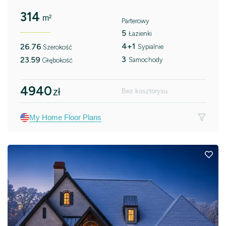
314
m²
Parterowy
5
Łazienki
4+1
26.76
Sypialnie
Szerokość
3
23.59
Samochody
Głębokość
4940
zł
Bez kosztorysu
My Home Floor Plans