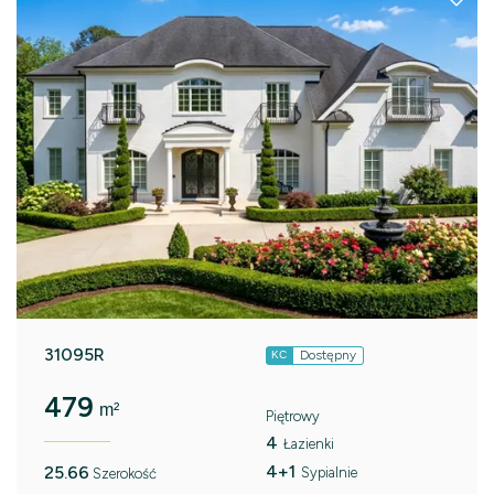
31095R
Dostępny
KC
479
m²
Piętrowy
4
Łazienki
4+1
25.66
Sypialnie
Szerokość