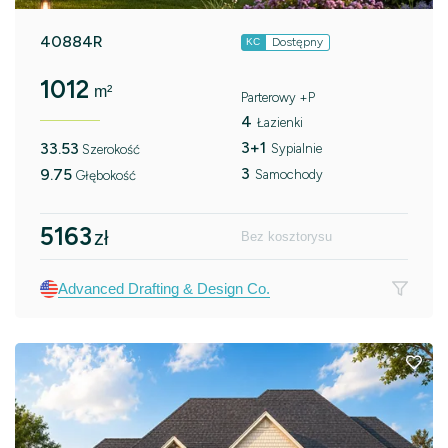
40884R
Dostępny
KC
1012
m²
Parterowy +P
4
Łazienki
3+1
33.53
Sypialnie
Szerokość
3
9.75
Samochody
Głębokość
5163
zł
Bez kosztorysu
Advanced Drafting & Design Co.