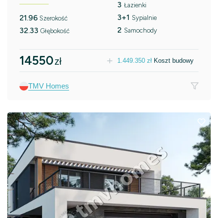
3
Łazienki
3+1
21.96
Sypialnie
Szerokość
2
32.33
Samochody
Głębokość
14550
zł
1.449.350
zł
Koszt budowy
TMV Homes