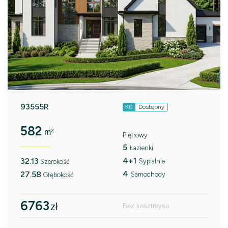
93555R
Dostępny
KC
582
m²
Piętrowy
5
Łazienki
4+1
32.13
Sypialnie
Szerokość
4
27.58
Samochody
Głębokość
6763
zł
Bez kosztorysu