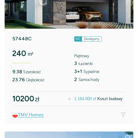
57448C
Dostępny
KC
240
m²
Piętrowy
3
Łazienki
3+1
9.38
Sypialnie
Szerokość
2
23.76
Samochody
Głębokość
10200
zł
1.164.000
zł
Koszt budowy
TMV Homes