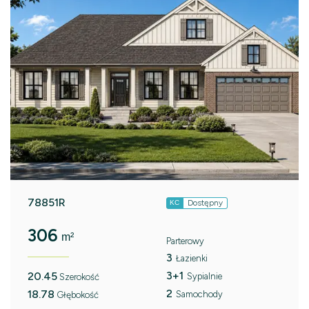
78851R
Dostępny
KC
306
m²
Parterowy
3
Łazienki
3+1
20.45
Sypialnie
Szerokość
2
18.78
Samochody
Głębokość