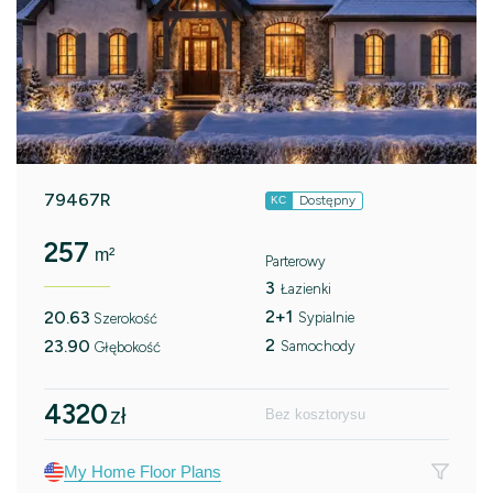
79467R
Dostępny
KC
257
m²
Parterowy
3
Łazienki
2+1
20.63
Sypialnie
Szerokość
2
23.90
Samochody
Głębokość
4320
zł
Bez kosztorysu
My Home Floor Plans