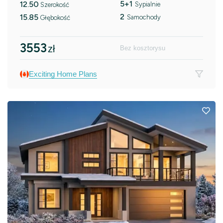
5+1
12.50
Sypialnie
Szerokość
2
15.85
Samochody
Głębokość
3553
zł
Bez kosztorysu
Exciting Home Plans