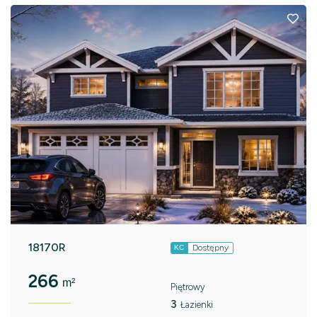
18170R
Dostępny
KC
266
m²
Piętrowy
3
Łazienki