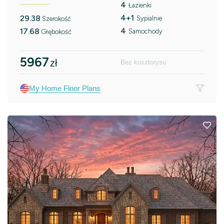
4
Łazienki
4+1
29.38
Sypialnie
Szerokość
4
17.68
Samochody
Głębokość
5967
zł
Bez kosztorysu
My Home Floor Plans