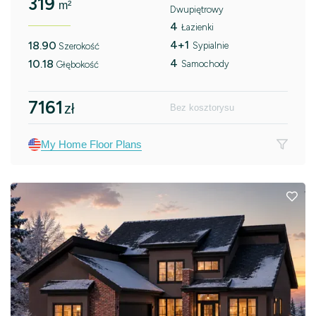
319
m²
Dwupiętrowy
4
Łazienki
4+1
18.90
Sypialnie
Szerokość
4
10.18
Samochody
Głębokość
7161
zł
Bez kosztorysu
My Home Floor Plans