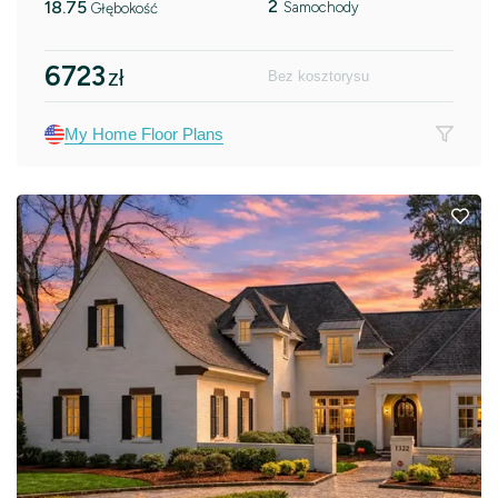
2
18.75
Samochody
Głębokość
6723
zł
Bez kosztorysu
My Home Floor Plans