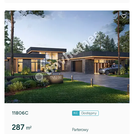
11806C
Dostępny
KC
287
m²
Parterowy