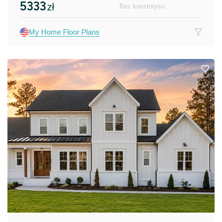
5333
zł
Bez kosztorysu
My Home Floor Plans