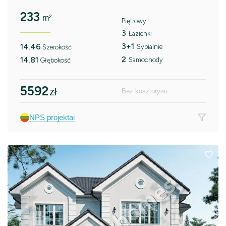
233
m²
Piętrowy
3
Łazienki
3+1
14.46
Sypialnie
Szerokość
2
14.81
Samochody
Głębokość
5592
zł
Bez kosztorysu
NPS projektai