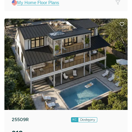
My Home Floor Plans
25509R
Dostępny
KC