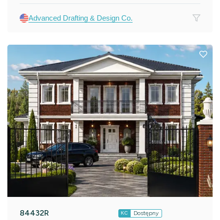
Advanced Drafting & Design Co.
84432R
Dostępny
KC