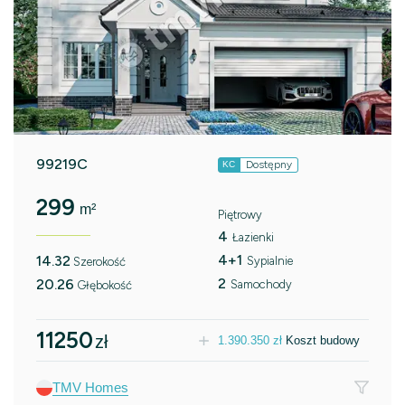
99219C
Dostępny
KC
299
m²
Piętrowy
4
Łazienki
4+1
14.32
Sypialnie
Szerokość
2
20.26
Samochody
Głębokość
11250
zł
1.390.350
zł
Koszt budowy
TMV Homes