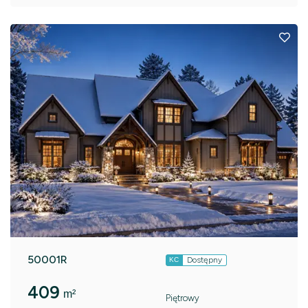
50001R
Dostępny
KC
409
m²
Piętrowy