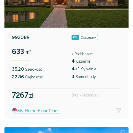
99208R
Dostępny
KC
633
m²
z Poddaszem
4
Łazienki
4+1
35.20
Sypialnie
Szerokość
3
22.86
Samochody
Głębokość
7267
zł
Bez kosztorysu
My Home Floor Plans