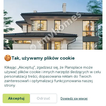
Tak, używamy plików cookie
Klikając „Akceptuj”, zgadzasz się, że Plansplace może
używać plików cookie i innych narzędzi śledzących w celu
92269C
personalizacji treści, dopasowania reklam do Twoich
Dostępny
KC
zainteresowań i optymalizacji funkcjonowania naszej
strony.
281
m²
Piętrowy
3
Łazienki
Akceptuj
Odrzuć
Dowiedz się więcej
4+1
13.41
Sypialnie
Szerokość