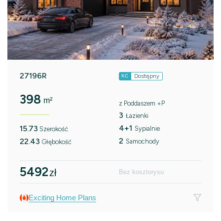
27196R
Dostępny
KC
398
m²
z Poddaszem +P
3
Łazienki
4+1
15.73
Sypialnie
Szerokość
2
22.43
Samochody
Głębokość
5492
zł
Bez kosztorysu
Exciting Home Plans