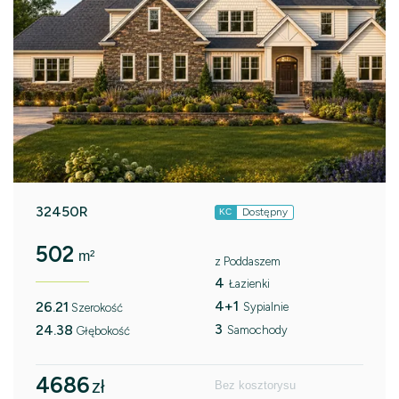
32450R
Dostępny
KC
502
m²
z Poddaszem
4
Łazienki
4+1
26.21
Sypialnie
Szerokość
3
24.38
Samochody
Głębokość
4686
zł
Bez kosztorysu