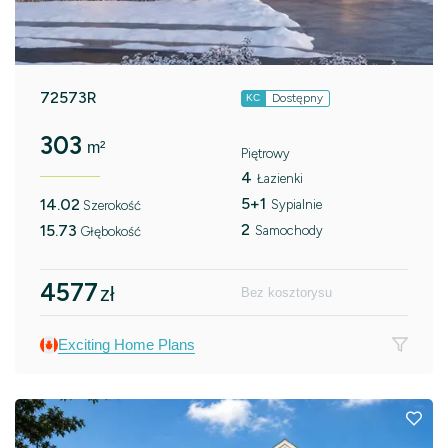
72573R
Dostępny
KC
303
m²
Piętrowy
4
Łazienki
5+1
14.02
Sypialnie
Szerokość
2
15.73
Samochody
Głębokość
4577
zł
Bez kosztorysu
Exciting Home Plans