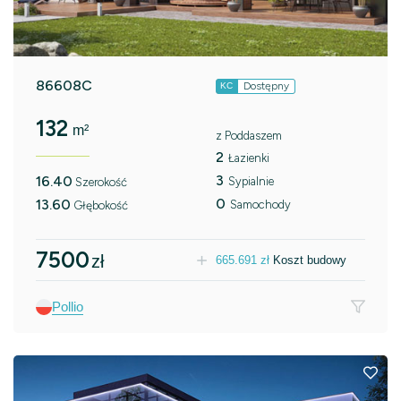
86608C
Dostępny
KC
132
m²
z Poddaszem
2
Łazienki
3
16.40
Sypialnie
Szerokość
0
13.60
Samochody
Głębokość
7500
zł
665.691
zł
Koszt budowy
Pollio