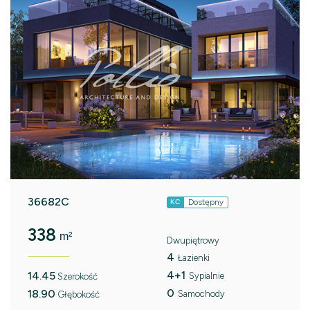
36682C
Dostępny
KC
338
m²
Dwupiętrowy
4
Łazienki
4+1
14.45
Sypialnie
Szerokość
0
18.90
Samochody
Głębokość