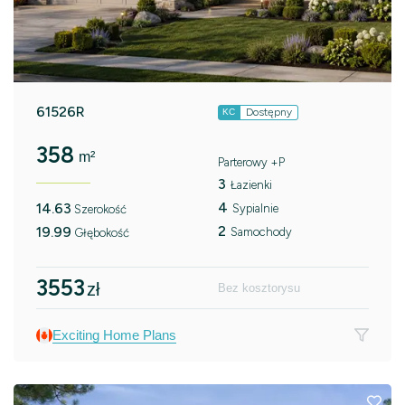
61526R
Dostępny
KC
358
m²
Parterowy +P
3
Łazienki
4
14.63
Sypialnie
Szerokość
2
19.99
Samochody
Głębokość
3553
zł
Bez kosztorysu
Exciting Home Plans