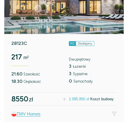
28123C
Dostępny
KC
217
m²
Dwupiętrowy
3
Łazienki
3
21.60
Sypialnie
Szerokość
0
18.30
Samochody
Głębokość
8550
zł
1.095.850
zł
Koszt budowy
TMV Homes