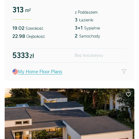
313
m²
z Poddaszem
3
Łazienki
3+1
19.02
Sypialnie
Szerokość
2
22.98
Samochody
Głębokość
5333
zł
Bez kosztorysu
My Home Floor Plans