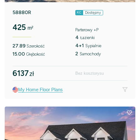
58880R
Dostępny
KC
425
m²
Parterowy +P
4
Łazienki
4+1
27.89
Sypialnie
Szerokość
2
15.00
Samochody
Głębokość
6137
zł
Bez kosztorysu
My Home Floor Plans