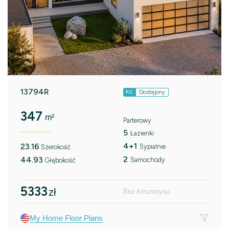
13794R
Dostępny
KC
347
m²
Parterowy
5
Łazienki
4+1
23.16
Sypialnie
Szerokość
2
44.93
Samochody
Głębokość
5333
zł
Bez kosztorysu
My Home Floor Plans