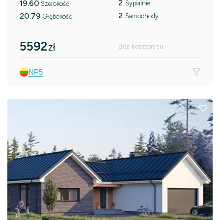
2
19.60
Sypialnie
Szerokość
2
20.79
Samochody
Głębokość
5592
zł
Bez kosztorysu
NP5