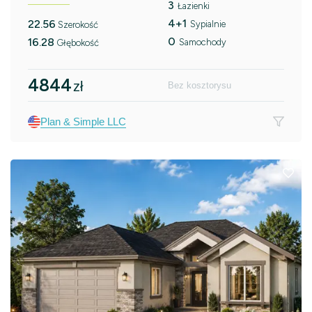
3
Łazienki
4+1
22.56
Sypialnie
Szerokość
0
16.28
Samochody
Głębokość
4844
zł
Bez kosztorysu
Plan & Simple LLC