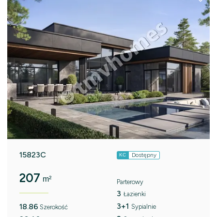
15823C
Dostępny
KC
207
m²
Parterowy
3
Łazienki
3+1
18.86
Sypialnie
Szerokość