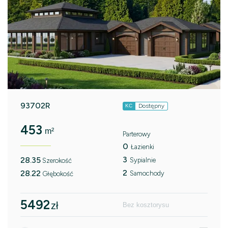
93702R
Dostępny
KC
453
m²
Parterowy
0
Łazienki
3
28.35
Sypialnie
Szerokość
2
28.22
Samochody
Głębokość
5492
zł
Bez kosztorysu