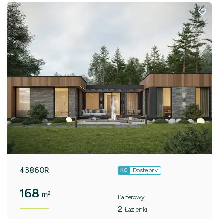
43860R
Dostępny
KC
168
m²
Parterowy
2
Łazienki