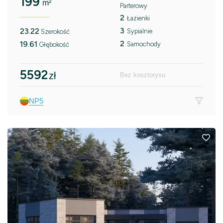
199
m²
Parterowy
2
Łazienki
3
23.22
Sypialnie
Szerokość
2
19.61
Samochody
Głębokość
5592
zł
Bez kosztorysu
NP5