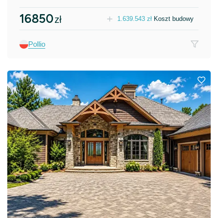
16850
zł
1.639.543
zł
Koszt budowy
Pollio