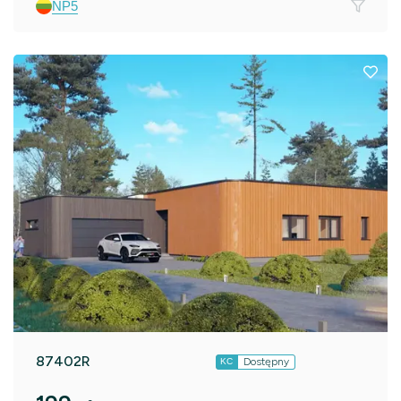
NP5
87402R
Dostępny
KC