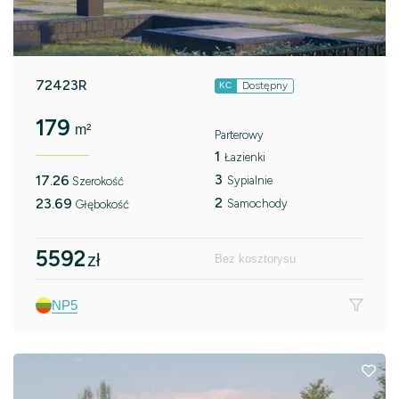
72423R
Dostępny
KC
179
m²
Parterowy
1
Łazienki
3
17.26
Sypialnie
Szerokość
2
23.69
Samochody
Głębokość
5592
zł
Bez kosztorysu
NP5