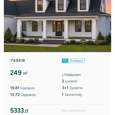
74941R
Dostępny
KC
249
m²
z Poddaszem
2
Łazienki
3+1
19.81
Sypialnie
Szerokość
1
13.72
Samochody
Głębokość
5333
zł
Bez kosztorysu