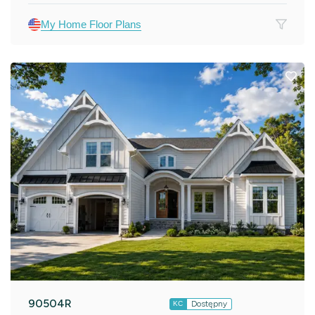
My Home Floor Plans
90504R
Dostępny
KC