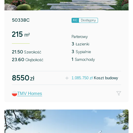
50338C
Dostępny
KC
215
m²
Parterowy
3
Łazienki
3
21.50
Sypialnie
Szerokość
1
23.60
Samochody
Głębokość
8550
zł
1.085.750
zł
Koszt budowy
TMV Homes