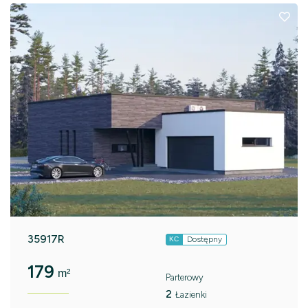
35917R
Dostępny
KC
179
m²
Parterowy
2
Łazienki