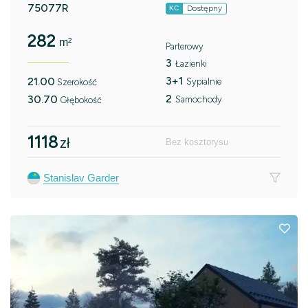
75077R
Dostępny
KC
282
m²
Parterowy
3
Łazienki
3+1
21.00
Sypialnie
Szerokość
2
30.70
Samochody
Głębokość
1118
zł
Bez kosztorysu
Stanislav Garder