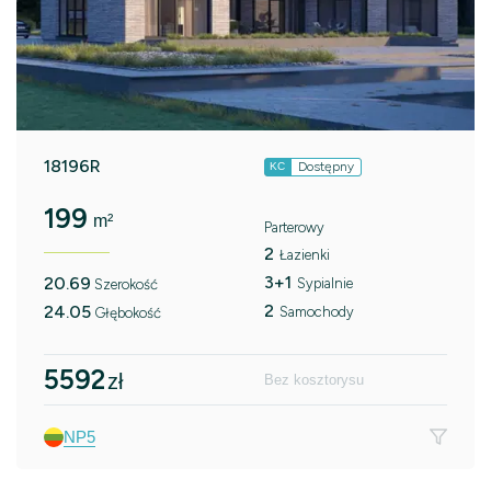
18196R
Dostępny
KC
199
m²
Parterowy
2
Łazienki
3+1
20.69
Sypialnie
Szerokość
2
24.05
Samochody
Głębokość
5592
zł
Bez kosztorysu
NP5