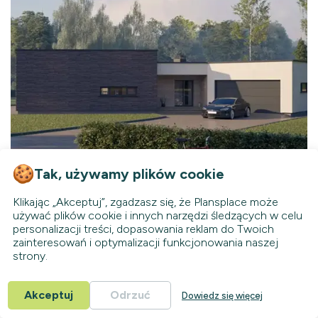
Tak, używamy plików cookie
Klikając „Akceptuj”, zgadzasz się, że Plansplace może
73604R
Dostępny
KC
używać plików cookie i innych narzędzi śledzących w celu
personalizacji treści, dopasowania reklam do Twoich
197
zainteresowań i optymalizacji funkcjonowania naszej
m²
Parterowy
strony.
2
Łazienki
3+1
24.01
Sypialnie
Szerokość
Akceptuj
Odrzuć
Dowiedz się więcej
2
24.07
Samochody
Głębokość