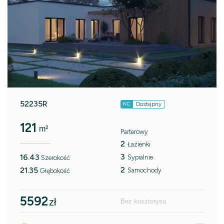
52235R
Dostępny
KC
121
m²
Parterowy
2
Łazienki
3
16.43
Sypialnie
Szerokość
2
21.35
Samochody
Głębokość
5592
zł
Bez kosztorysu