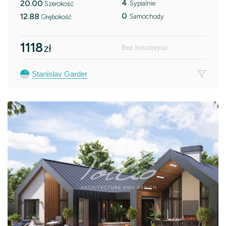
4
20.00
Sypialnie
Szerokość
0
12.88
Samochody
Głębokość
1118
zł
Bez kosztorysu
Stanislav Garder