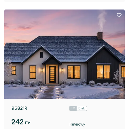
96821R
Brak
KC
242
m²
Parterowy