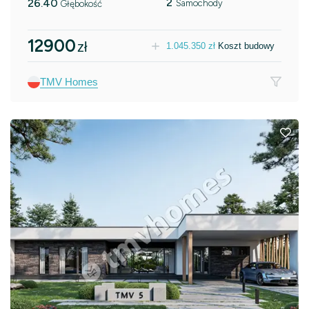
2
26.40
Samochody
Głębokość
12900
zł
1.045.350
zł
Koszt budowy
TMV Homes