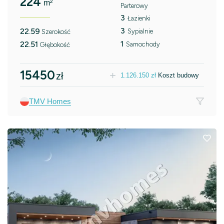
224
m²
Parterowy
3
Łazienki
3
22.59
Sypialnie
Szerokość
1
22.51
Samochody
Głębokość
15450
zł
1.126.150
zł
Koszt budowy
TMV Homes