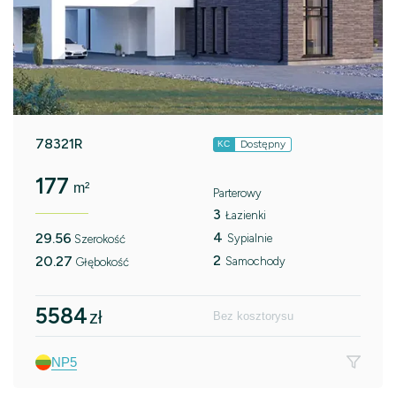
78321R
Dostępny
KC
177
m²
Parterowy
3
Łazienki
4
29.56
Sypialnie
Szerokość
2
20.27
Samochody
Głębokość
5584
zł
Bez kosztorysu
NP5