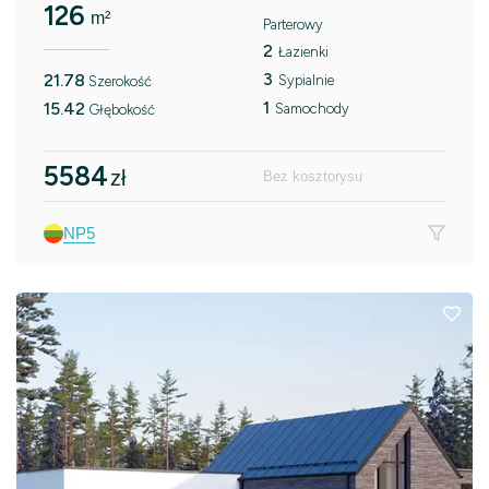
126
m²
Parterowy
2
Łazienki
3
21.78
Sypialnie
Szerokość
1
15.42
Samochody
Głębokość
5584
zł
Bez kosztorysu
NP5