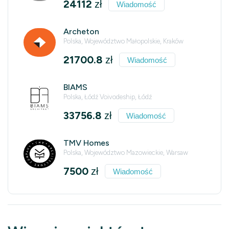
24112
zł
Wiadomość
Archeton
Polska, Województwo Małopolskie, Kraków
21700.8
zł
Wiadomość
BIAMS
Polska, Łódź Voivodeship, Łódź
33756.8
zł
Wiadomość
TMV Homes
Polska, Województwo Mazowieckie, Warsaw
7500
zł
Wiadomość