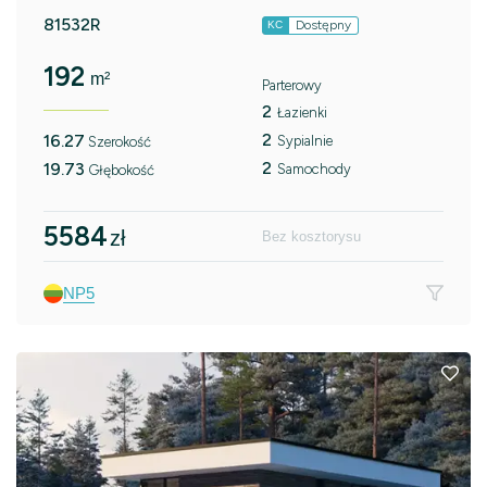
81532R
Dostępny
KC
192
m²
Parterowy
2
Łazienki
2
16.27
Sypialnie
Szerokość
2
19.73
Samochody
Głębokość
5584
zł
Bez kosztorysu
NP5