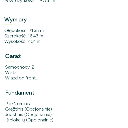
Pow. użytkowa: 120.56 m²
Wymiary
Głębokość: 21.35 m
Szerokość: 16.43 m
Wysokość: 7.01 m
Garaż
Samochody: 2
Wiata
Wjazd od frontu
Fundament
Plokštuminis
Gręžtinis (Opcjonalnie)
Juostinis (Opcjonalnie)
Iš blokelių (Opcjonalnie)