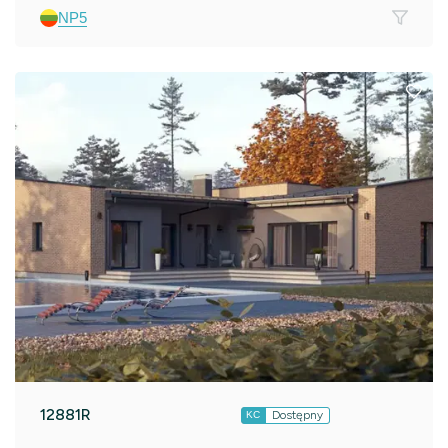
NP5
12881R
Dostępny
KC