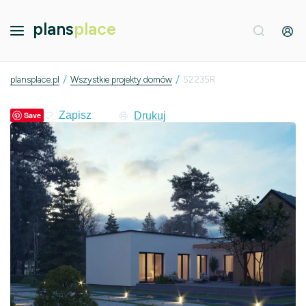
plans
place
/
/
plansplace.pl
Wszystkie projekty domów
52235R
Drukuj
Save