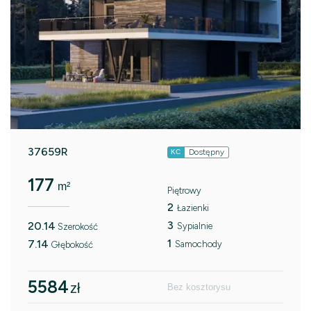
37659R
Dostępny
KC
177
m²
Piętrowy
2
Łazienki
3
20.14
Sypialnie
Szerokość
1
7.14
Samochody
Głębokość
5584
zł
Bez kosztorysu