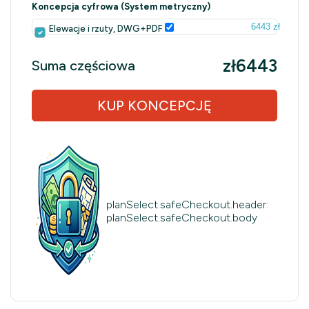
Koncepcja cyfrowa (System metryczny)
6443 zł
Elewacje i rzuty, DWG+PDF
zł6443
Suma częściowa
KUP KONCEPCJĘ
planSelect.safeCheckout.header:
planSelect.safeCheckout.body