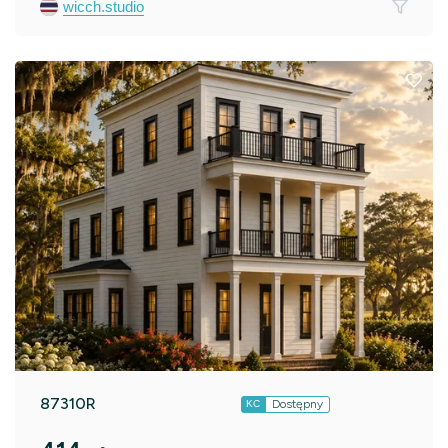
wicch.studio
87310R
Dostępny
KC