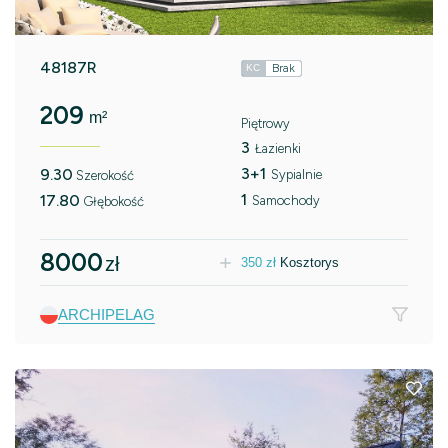
48187R
Brak
KC
209
m²
Piętrowy
3
Łazienki
3+1
9.30
Sypialnie
Szerokość
1
17.80
Samochody
Głębokość
8000
zł
350
zł
Kosztorys
ARCHIPELAG