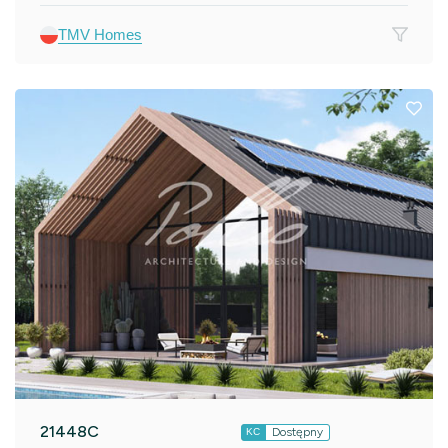
TMV Homes
21448C
Dostępny
KC