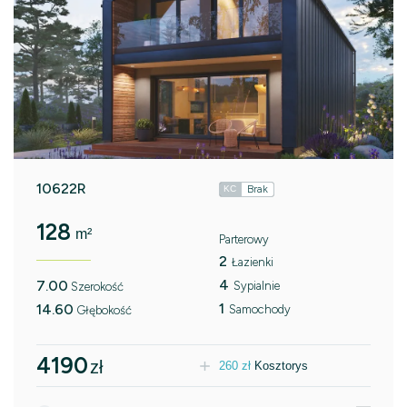
10622R
Brak
KC
128
m²
Parterowy
2
Łazienki
4
7.00
Sypialnie
Szerokość
1
14.60
Samochody
Głębokość
4190
zł
260
zł
Kosztorys