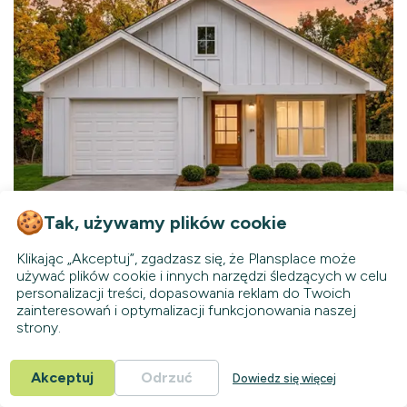
Tak, używamy plików cookie
Klikając „Akceptuj”, zgadzasz się, że Plansplace może
35591R
Dostępny
KC
używać plików cookie i innych narzędzi śledzących w celu
personalizacji treści, dopasowania reklam do Twoich
120
zainteresowań i optymalizacji funkcjonowania naszej
m²
Parterowy
strony.
2
Łazienki
3
9.02
Sypialnie
Szerokość
Akceptuj
Odrzuć
Dowiedz się więcej
1
20.57
Samochody
Głębokość