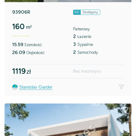
93906R
Dostępny
KC
160
m²
Parterowy
2
Łazienki
3
15.59
Sypialnie
Szerokość
2
26.09
Samochody
Głębokość
1119
zł
Bez kosztorysu
Stanislav Garder