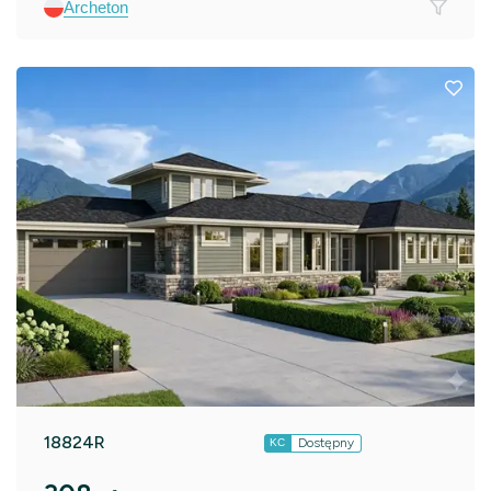
Archeton
18824R
Dostępny
KC