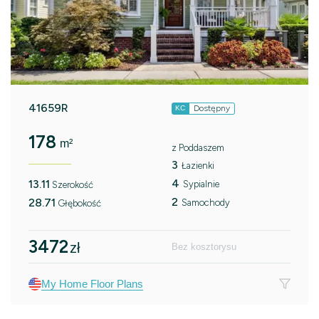
41659R
Dostępny
KC
178
m²
z Poddaszem
3
Łazienki
4
13.11
Sypialnie
Szerokość
2
28.71
Samochody
Głębokość
3472
zł
Bez kosztorysu
My Home Floor Plans