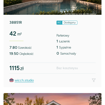
38851R
Dostępny
KC
42
m²
Parterowy
1
Łazienki
1
7.80
Sypialnie
Szerokość
0
19.50
Samochody
Głębokość
1115
zł
Bez kosztorysu
wicch.studio