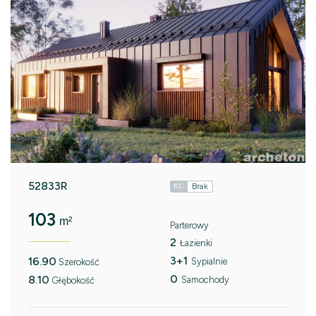
52833R
Brak
KC
103
m²
Parterowy
2
Łazienki
3+1
16.90
Sypialnie
Szerokość
0
8.10
Samochody
Głębokość