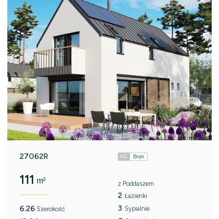
27062R
Brak
KC
111
m²
z Poddaszem
2
Łazienki
3
6.26
Sypialnie
Szerokość