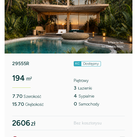
29555R
Dostępny
KC
194
m²
Piętrowy
3
Łazienki
4
7.70
Sypialnie
Szerokość
0
15.70
Samochody
Głębokość
2606
zł
Bez kosztorysu