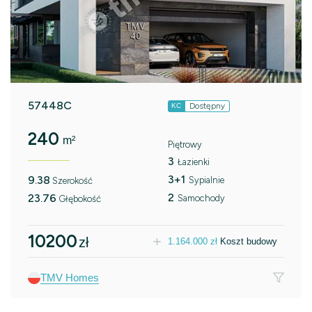
57448C
Dostępny
KC
240
m²
Piętrowy
3
Łazienki
3+1
9.38
Sypialnie
Szerokość
2
23.76
Samochody
Głębokość
10200
zł
1.164.000
zł
Koszt budowy
TMV Homes