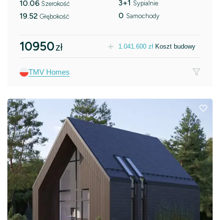
3+1
10.06
Sypialnie
Szerokość
0
19.52
Samochody
Głębokość
10950
zł
1.041.600
zł
Koszt budowy
TMV Homes