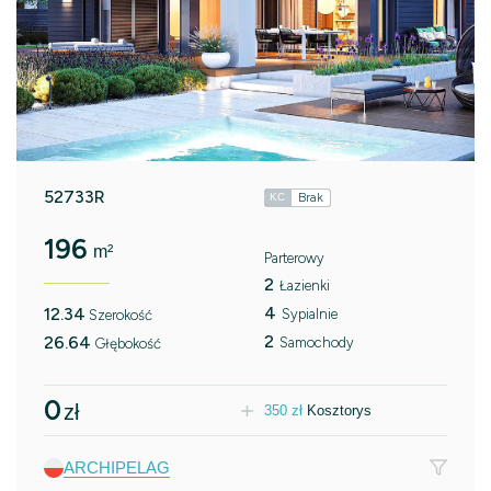
52733R
Brak
KC
196
m²
Parterowy
2
Łazienki
4
12.34
Sypialnie
Szerokość
2
26.64
Samochody
Głębokość
0
zł
350
zł
Kosztorys
ARCHIPELAG