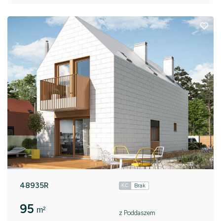
48935R
Brak
KC
95
m²
z Poddaszem