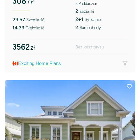
308
m²
z Poddaszem
2
Łazienki
2+1
29.57
Sypialnie
Szerokość
2
14.33
Samochody
Głębokość
3562
zł
Bez kosztorysu
Exciting Home Plans