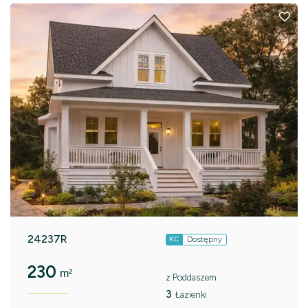
24237R
Dostępny
KC
230
m²
z Poddaszem
3
Łazienki