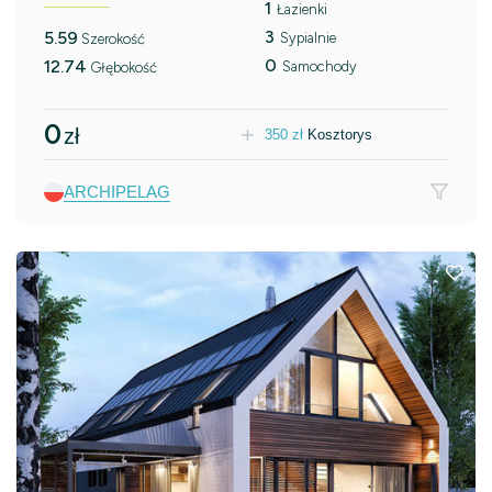
1
Łazienki
3
5.59
Sypialnie
Szerokość
0
12.74
Samochody
Głębokość
0
zł
350
zł
Kosztorys
ARCHIPELAG