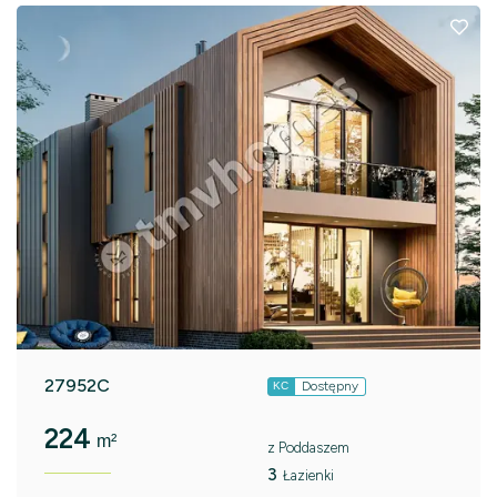
27952C
Dostępny
KC
224
m²
z Poddaszem
3
Łazienki