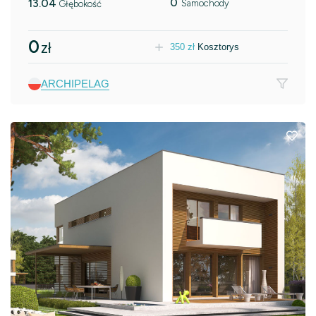
0
13.04
Samochody
Głębokość
0
zł
350
zł
Kosztorys
ARCHIPELAG