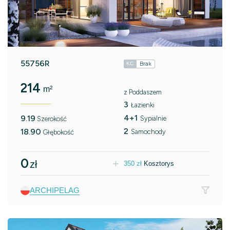
55756R
Brak
KC
214
m²
z Poddaszem
3
Łazienki
4+1
9.19
Sypialnie
Szerokość
2
18.90
Samochody
Głębokość
0
zł
350
zł
Kosztorys
ARCHIPELAG