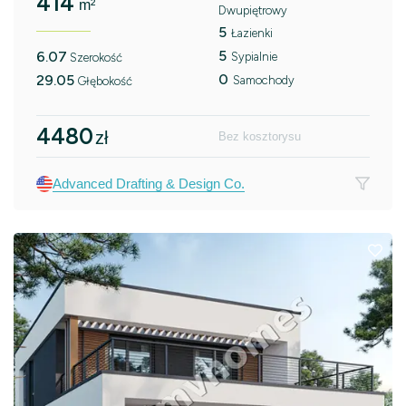
414
m²
Dwupiętrowy
5
Łazienki
5
6.07
Sypialnie
Szerokość
0
29.05
Samochody
Głębokość
4480
zł
Bez kosztorysu
Advanced Drafting & Design Co.