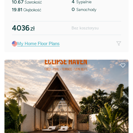
4
10.67
Sypialnie
Szerokość
0
19.81
Samochody
Głębokość
4036
zł
Bez kosztorysu
My Home Floor Plans