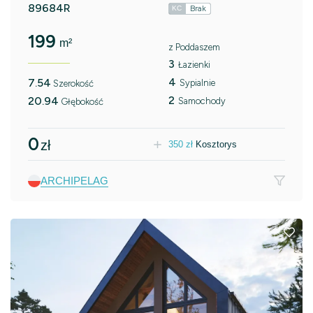
89684R
Brak
KC
199
m²
z Poddaszem
3
Łazienki
4
7.54
Sypialnie
Szerokość
2
20.94
Samochody
Głębokość
0
zł
350
zł
Kosztorys
ARCHIPELAG