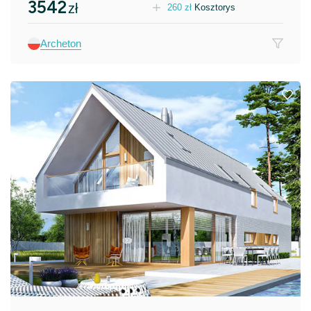
3542
zł
260
zł
Kosztorys
Archeton