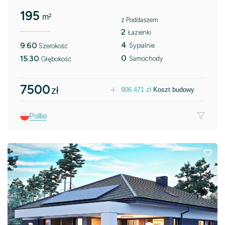
195
m²
z Poddaszem
2
Łazienki
4
9.60
Sypialnie
Szerokość
0
15.30
Samochody
Głębokość
7500
zł
906.471
zł
Koszt budowy
Pollio