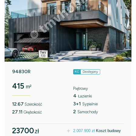
94830R
Dostępny
KC
415
m²
Piętrowy
4
Łazienki
3+1
12.67
Sypialnie
Szerokość
2
27.11
Samochody
Głębokość
23700
zł
2.007.900
zł
Koszt budowy