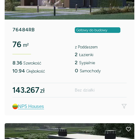
76484RB
Gotowy do budowy
76
m²
z Poddaszem
2
Łazienki
2
8.36
Sypialnie
Szerokość
0
10.94
Samochody
Głębokość
143.267
zł
Bez działki
NP5 Houses