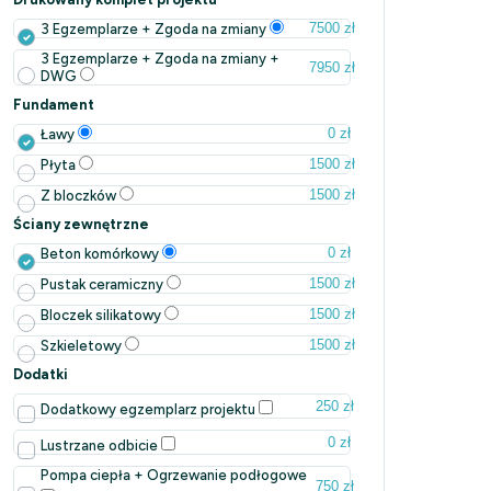
7500 zł
3 Egzemplarze + Zgoda na zmiany
3 Egzemplarze + Zgoda na zmiany +
7950 zł
DWG
Fundament
0 zł
Ławy
1500 zł
Płyta
1500 zł
Z bloczków
Ściany zewnętrzne
0 zł
Beton komórkowy
1500 zł
Pustak ceramiczny
1500 zł
Bloczek silikatowy
1500 zł
Szkieletowy
Dodatki
250 zł
Dodatkowy egzemplarz projektu
0 zł
Lustrzane odbicie
Pompa ciepła + Ogrzewanie podłogowe
750 zł