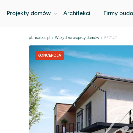
Projekty domów
Architekci
Firmy bud
/
/
plansplace.pl
Wszystkie projekty domów
83714C
KONCEPCJA