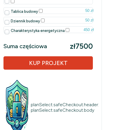
50 zł
Tablica budowy
50 zł
Dziennik budowy
450 zł
Charakterystyka energetyczna
zł7500
Suma częściowa
KUP PROJEKT
planSelect.safeCheckout.header:
planSelect.safeCheckout.body