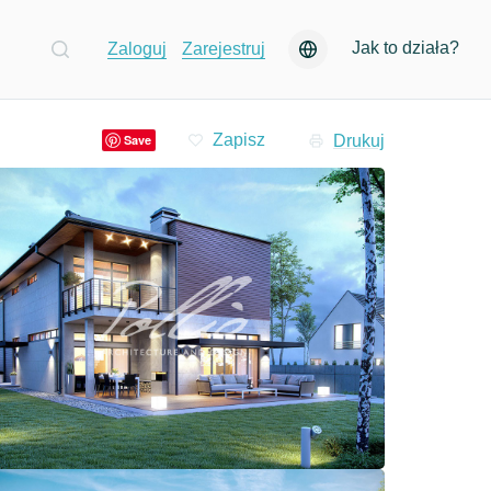
Jak to działa?
Zaloguj
Zarejestruj
Drukuj
Save