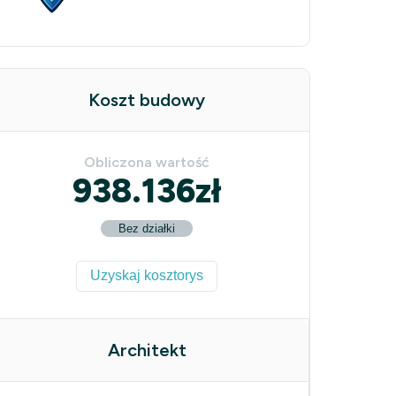
Koszt budowy
Obliczona wartość
938.136
zł
Bez działki
Uzyskaj kosztorys
Architekt