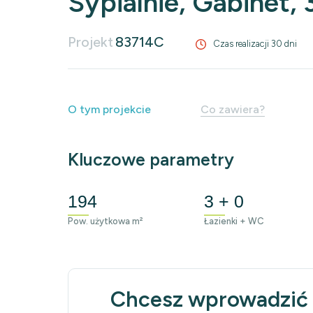
Sypialnie, Gabinet, 
Projekt
83714C
Czas realizacji 30 dni
O tym projekcie
Co zawiera?
Kluczowe parametry
194
3 + 0
Pow. użytkowa m²
Łazienki + WC
Chcesz wprowadzić