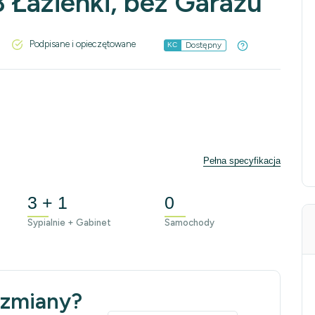
3 Łazienki, bez Garażu
Podpisane i opieczętowane
Dostępny
KC
Pełna specyfikacja
3 + 1
0
Sypialnie + Gabinet
Samochody
 zmiany?