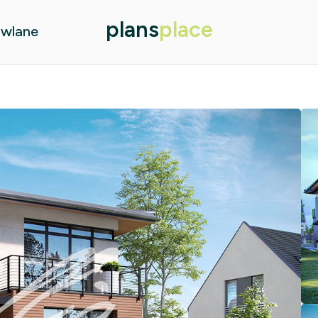
plans
place
owlane