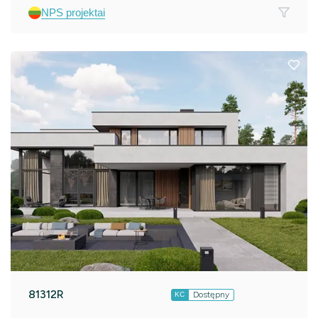
NPS projektai
81312R
Dostępny
KC