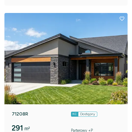
71208R
Dostępny
KC
291
m²
Parterowy +P