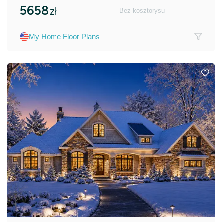
5658
zł
Bez kosztorysu
My Home Floor Plans