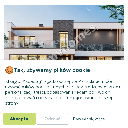
Tak, używamy plików cookie
Klikając „Akceptuj”, zgadzasz się, że Plansplace może
używać plików cookie i innych narzędzi śledzących w celu
personalizacji treści, dopasowania reklam do Twoich
zainteresowań i optymalizacji funkcjonowania naszej
64494R
strony.
Dostępny
KC
329
m²
Akceptuj
Odrzuć
Piętrowy
Dowiedz się więcej
3
Łazienki