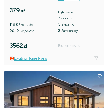
379
m²
Piętrowy +P
3
Łazienki
5
11.58
Sypialnie
Szerokość
2
20.12
Samochody
Głębokość
3562
zł
Bez kosztorysu
Exciting Home Plans