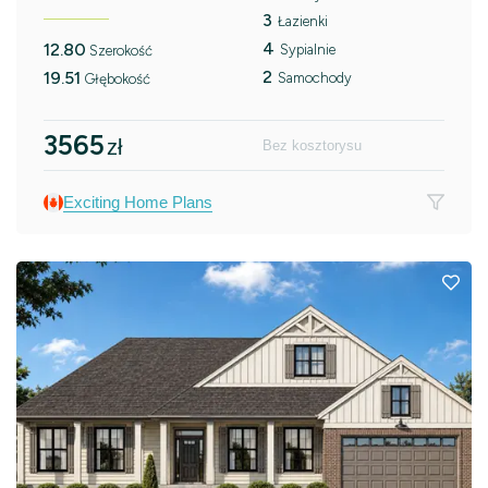
3
Łazienki
4
12.80
Sypialnie
Szerokość
2
19.51
Samochody
Głębokość
3565
zł
Bez kosztorysu
Exciting Home Plans