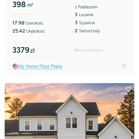
398
m²
z Poddaszem
3
Łazienki
3
17.98
Sypialnie
Szerokość
2
25.42
Samochody
Głębokość
3379
zł
Bez kosztorysu
My Home Floor Plans