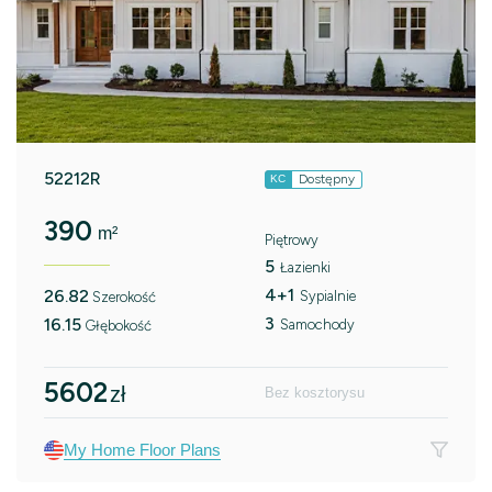
52212R
Dostępny
KC
390
m²
Piętrowy
5
Łazienki
4+1
26.82
Sypialnie
Szerokość
3
16.15
Samochody
Głębokość
5602
zł
Bez kosztorysu
My Home Floor Plans