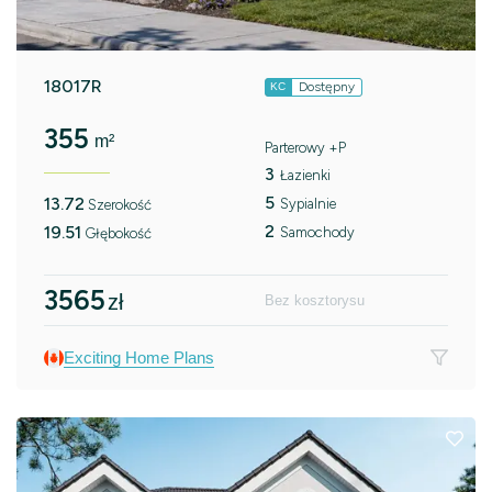
18017R
Dostępny
KC
355
m²
Parterowy +P
3
Łazienki
5
13.72
Sypialnie
Szerokość
2
19.51
Samochody
Głębokość
3565
zł
Bez kosztorysu
Exciting Home Plans