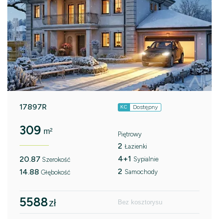
17897R
Dostępny
KC
309
m²
Piętrowy
2
Łazienki
4+1
20.87
Sypialnie
Szerokość
2
14.88
Samochody
Głębokość
5588
zł
Bez kosztorysu