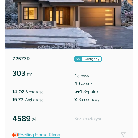
72573R
Dostępny
KC
303
m²
Piętrowy
4
Łazienki
5+1
14.02
Sypialnie
Szerokość
2
15.73
Samochody
Głębokość
4589
zł
Bez kosztorysu
Exciting Home Plans