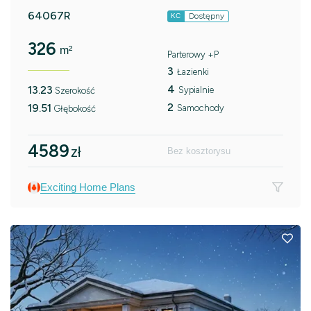
64067R
Dostępny
KC
326
m²
Parterowy +P
3
Łazienki
4
13.23
Sypialnie
Szerokość
2
19.51
Samochody
Głębokość
4589
zł
Bez kosztorysu
Exciting Home Plans