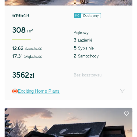
61954R
Dostępny
KC
308
m²
Piętrowy
3
Łazienki
5
12.62
Sypialnie
Szerokość
2
17.31
Samochody
Głębokość
3562
zł
Bez kosztorysu
Exciting Home Plans