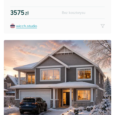
3575
zł
Bez kosztorysu
wicch.studio