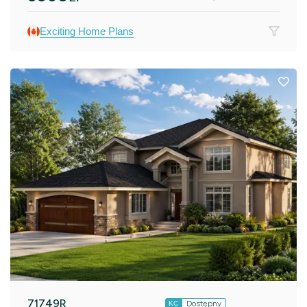
Exciting Home Plans
71749R
Dostępny
KC