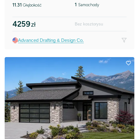
1
11.31
Samochody
Głębokość
4259
zł
Bez kosztorysu
Advanced Drafting & Design Co.