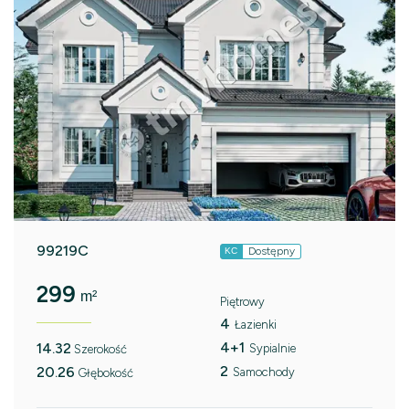
99219C
Dostępny
KC
299
m²
Piętrowy
4
Łazienki
4+1
14.32
Sypialnie
Szerokość
2
20.26
Samochody
Głębokość