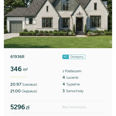
61936R
Dostępny
KC
346
m²
z Poddaszem
4
Łazienki
4
20.97
Sypialnie
Szerokość
3
21.00
Samochody
Głębokość
5296
zł
Bez kosztorysu