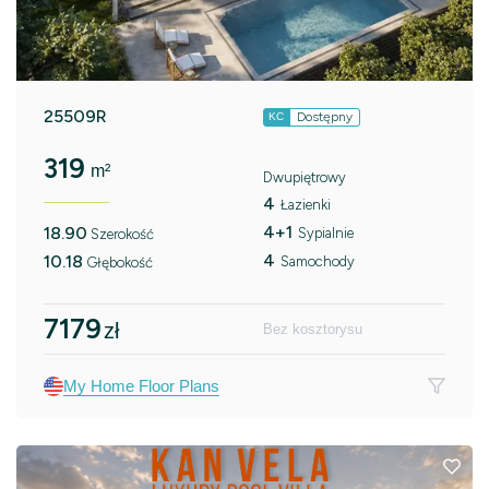
25509R
Dostępny
KC
319
m²
Dwupiętrowy
4
Łazienki
4+1
18.90
Sypialnie
Szerokość
4
10.18
Samochody
Głębokość
7179
zł
Bez kosztorysu
My Home Floor Plans