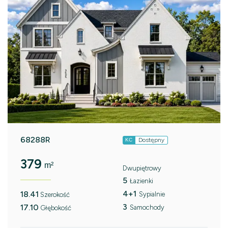
68288R
Dostępny
KC
379
m²
Dwupiętrowy
5
Łazienki
4+1
18.41
Sypialnie
Szerokość
3
17.10
Samochody
Głębokość