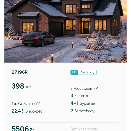
27196R
Dostępny
KC
398
m²
z Poddaszem +P
3
Łazienki
4+1
15.73
Sypialnie
Szerokość
2
22.43
Samochody
Głębokość
5506
zł
Bez kosztorysu