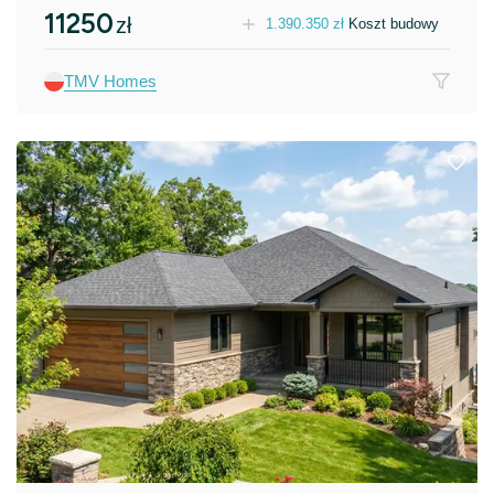
11250
zł
1.390.350
zł
Koszt budowy
TMV Homes