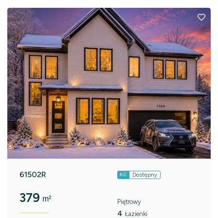
61502R
Dostępny
KC
379
m²
Piętrowy
4
Łazienki