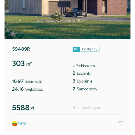
59489R
Dostępny
KC
303
m²
z Poddaszem
2
Łazienki
3
16.97
Sypialnie
Szerokość
2
24.16
Samochody
Głębokość
5588
zł
Bez kosztorysu
NP5