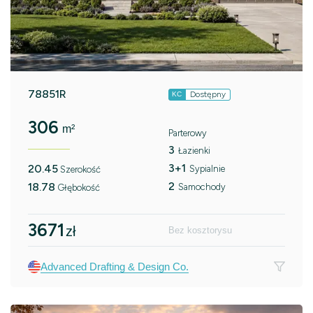
78851R
Dostępny
KC
306
m²
Parterowy
3
Łazienki
3+1
20.45
Sypialnie
Szerokość
2
18.78
Samochody
Głębokość
3671
zł
Bez kosztorysu
Advanced Drafting & Design Co.