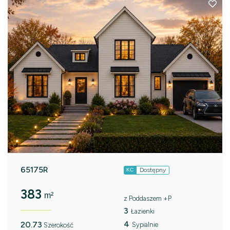
65175R
Dostępny
KC
383
m²
z Poddaszem +P
3
Łazienki
4
20.73
Sypialnie
Szerokość