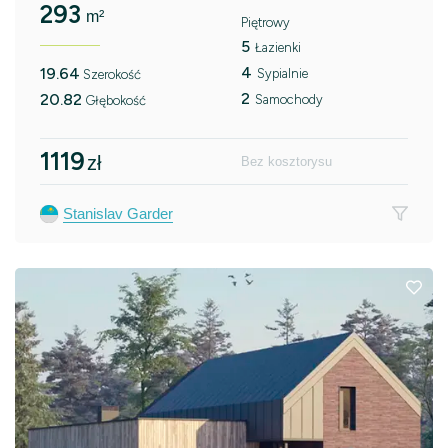
293
m²
Piętrowy
5
Łazienki
4
19.64
Sypialnie
Szerokość
2
20.82
Samochody
Głębokość
1119
zł
Bez kosztorysu
Stanislav Garder