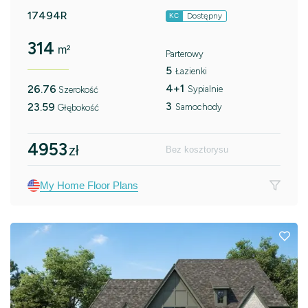
17494R
Dostępny
KC
314
m²
Parterowy
5
Łazienki
4+1
26.76
Sypialnie
Szerokość
3
23.59
Samochody
Głębokość
4953
zł
Bez kosztorysu
My Home Floor Plans