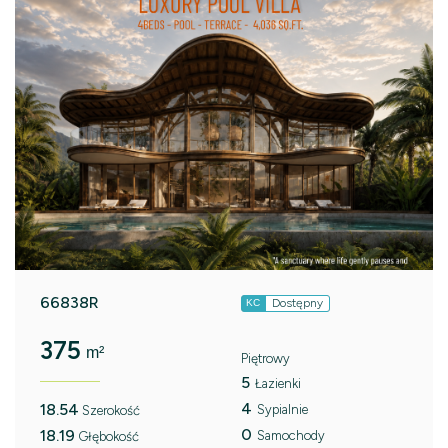
66838R
Dostępny
KC
375
m²
Piętrowy
5
Łazienki
4
18.54
Sypialnie
Szerokość
0
18.19
Samochody
Głębokość