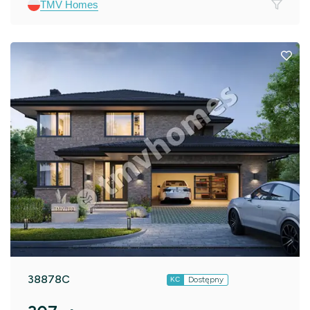
TMV Homes
38878C
Dostępny
KC