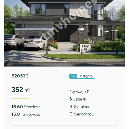
82053C
Dostępny
KC
352
m²
Piętrowy +P
3
Łazienki
4
16.60
Sypialnie
Szerokość
0
15.01
Samochody
Głębokość