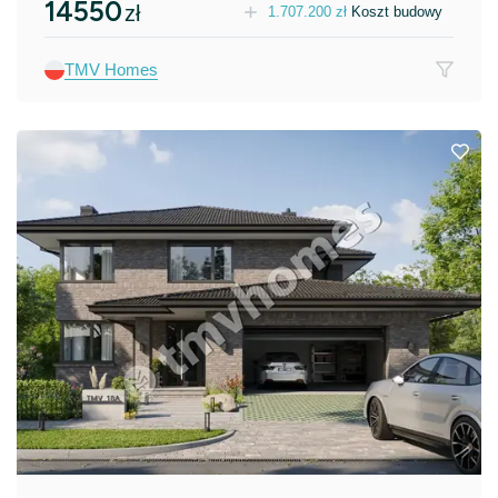
14550
zł
1.707.200
zł
Koszt budowy
TMV Homes