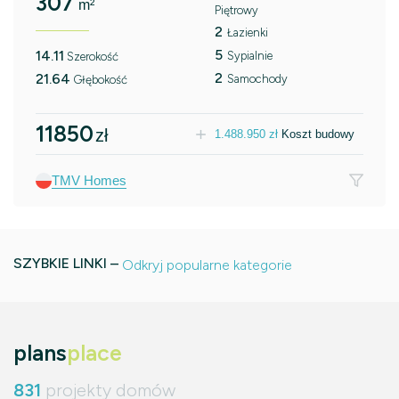
307
m²
Piętrowy
2
Łazienki
5
14.11
Sypialnie
Szerokość
2
21.64
Samochody
Głębokość
11850
zł
1.488.950
zł
Koszt budowy
TMV Homes
SZYBKIE LINKI –
Odkryj popularne kategorie
plans
place
831
projekty domów