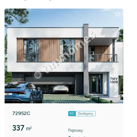
72952C
Dostępny
KC
337
m²
Piętrowy