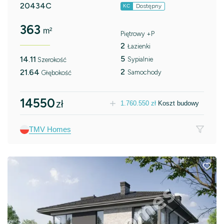
20434C
Dostępny
KC
363
m²
Piętrowy +P
2
Łazienki
5
14.11
Sypialnie
Szerokość
2
21.64
Samochody
Głębokość
14550
zł
1.760.550
zł
Koszt budowy
TMV Homes