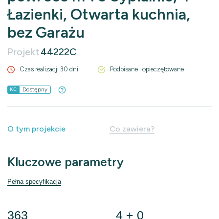
Łazienki, Otwarta kuchnia,
bez Garażu
Projekt
44222C
Czas realizacji 30 dni
Podpisane i opieczętowane
Dostępny
KC
O tym projekcie
Co zawiera?
Kluczowe parametry
Pełna specyfikacja
363
4 + 0