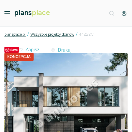
plans
place
/
/
plansplace.pl
Wszystkie projekty domów
44222C
Drukuj
Save
KONCEPCJA