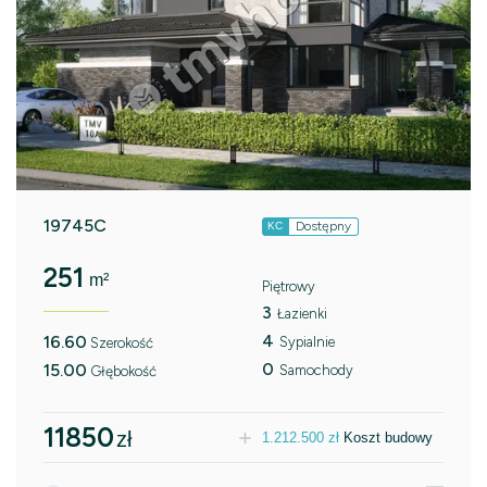
19745C
Dostępny
KC
251
m²
Piętrowy
3
Łazienki
4
16.60
Sypialnie
Szerokość
0
15.00
Samochody
Głębokość
11850
zł
1.212.500
zł
Koszt budowy