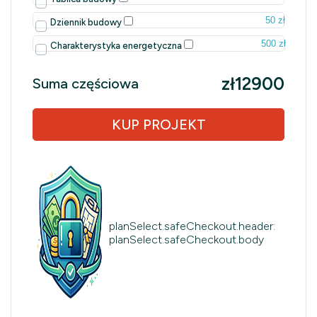
50 zł
Dziennik budowy
500 zł
Charakterystyka energetyczna
zł12900
Suma częściowa
KUP PROJEKT
planSelect.safeCheckout.header:
planSelect.safeCheckout.body