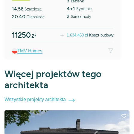
3
Łazienki
4+1
14.56
Sypialnie
Szerokość
2
20.40
Samochody
Głębokość
11250
zł
1.634.450
zł
Koszt budowy
TMV Homes
Więcej projektów tego
architekta
Wszystkie projekty architekta