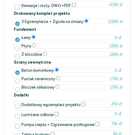
6700 zł
Elewacje i rzuty, DWG+PDF
Drukowany komplet projektu
12900 zł
3 Egzemplarze + Zgoda na zmiany
Fundament
0 zł
Ławy
1600 zł
Płyta
1600 zł
Z bloczków
Ściany zewnętrzne
0 zł
Beton komórkowy
1700 zł
Pustak ceramiczny
1700 zł
Bloczek silikatowy
Dodatki
250 zł
Dodatkowy egzemplarz projektu
0 zł
Lustrzane odbicie
750 zł
Pompa ciepła + Ogrzewanie podłogowe
50 zł
Tablica budowy