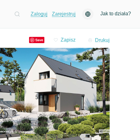
Jak to działa?
Zaloguj
Zarejestruj
Drukuj
Save