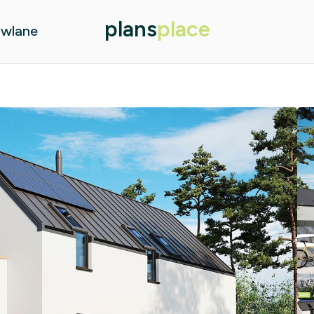
plans
place
owlane