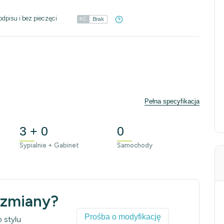
odpisu i bez pieczęci
Brak
KC
Pełna specyfikacja
3 + 0
0
Sypialnie + Gabinet
Samochody
 zmiany?
Prośba o modyfikację
 stylu