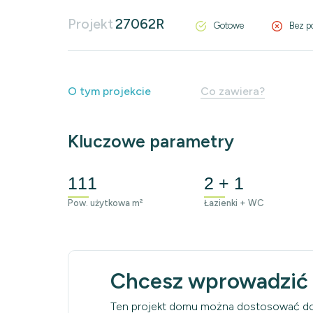
Projekt
27062R
Gotowe
Bez p
O tym projekcie
Co zawiera?
Kluczowe parametry
111
2 + 1
Pow. użytkowa m²
Łazienki + WC
Chcesz wprowadzić
Ten projekt domu można dostosować do