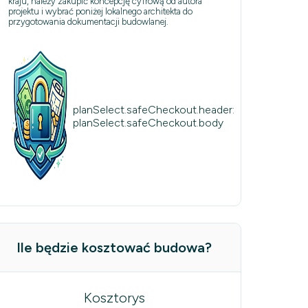
kraju, należy zakupić koncepcję cyfrową od autora
projektu i wybrać poniżej lokalnego architekta do
przygotowania dokumentacji budowlanej.
planSelect.safeCheckout.header:
planSelect.safeCheckout.body
Ile będzie kosztować budowa?
Kosztorys