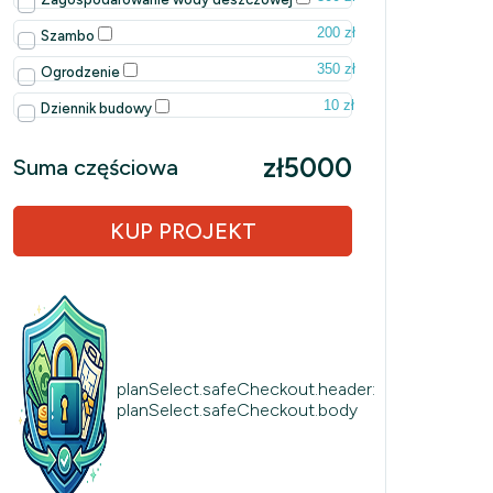
200 zł
Szambo
350 zł
Ogrodzenie
10 zł
Dziennik budowy
zł5000
Suma częściowa
KUP PROJEKT
planSelect.safeCheckout.header:
planSelect.safeCheckout.body