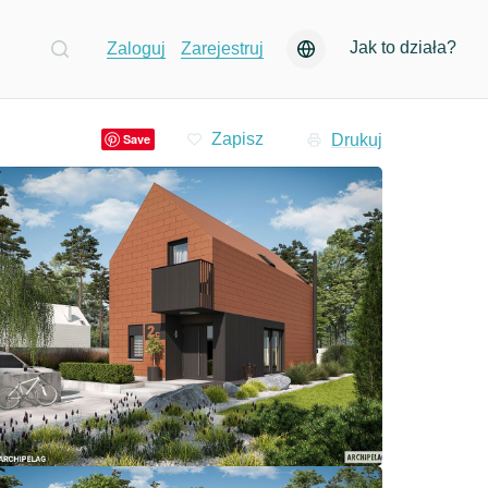
Jak to działa?
Zaloguj
Zarejestruj
Drukuj
Save