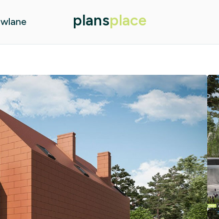
plans
place
owlane