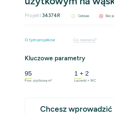
użytkowym na wąsk
Projekt
34374R
Gotowe
Bez p
O tym projekcie
Co zawiera?
Kluczowe parametry
95
1 + 2
Pow. użytkowa m²
Łazienki + WC
Chcesz wprowadzić