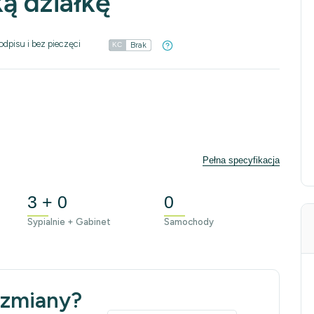
ą działkę
odpisu i bez pieczęci
Brak
KC
Pełna specyfikacja
3 + 0
0
Sypialnie + Gabinet
Samochody
 zmiany?