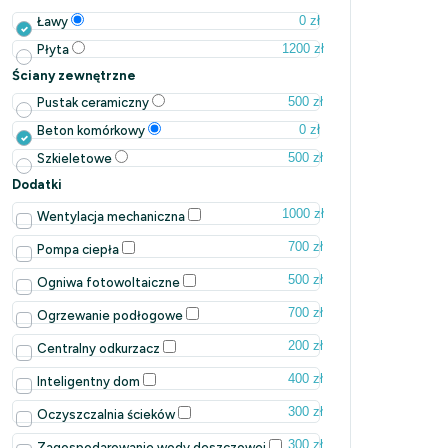
0 zł
Ławy
1200 zł
Płyta
Ściany zewnętrzne
500 zł
Pustak ceramiczny
0 zł
Beton komórkowy
500 zł
Szkieletowe
Dodatki
1000 zł
Wentylacja mechaniczna
700 zł
Pompa ciepła
500 zł
Ogniwa fotowoltaiczne
700 zł
Ogrzewanie podłogowe
200 zł
Centralny odkurzacz
400 zł
Inteligentny dom
300 zł
Oczyszczalnia ścieków
300 zł
Zagospodarowanie wody deszczowej