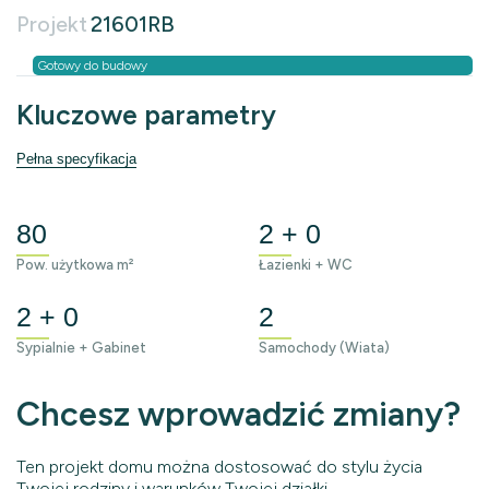
Projekt
21601RB
Gotowy do budowy
Kluczowe parametry
Pełna specyfikacja
80
2 + 0
Pow. użytkowa m²
Łazienki + WC
2 + 0
2
Sypialnie + Gabinet
Samochody (Wiata)
Chcesz wprowadzić zmiany?
Ten projekt domu można dostosować do stylu życia
Twojej rodziny i warunków Twojej działki.