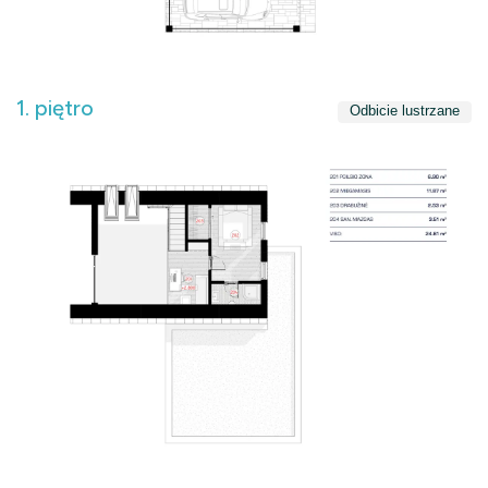
1. piętro
Odbicie lustrzane