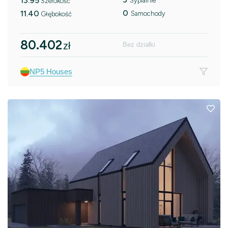
13.95
Sypialnie
Szerokość
0
11.40
Samochody
Głębokość
80.402
zł
Bez działki
NP5 Houses