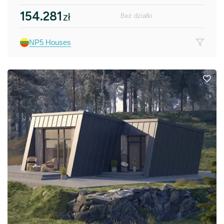
154.281
zł
Bez działki
NP5 Houses