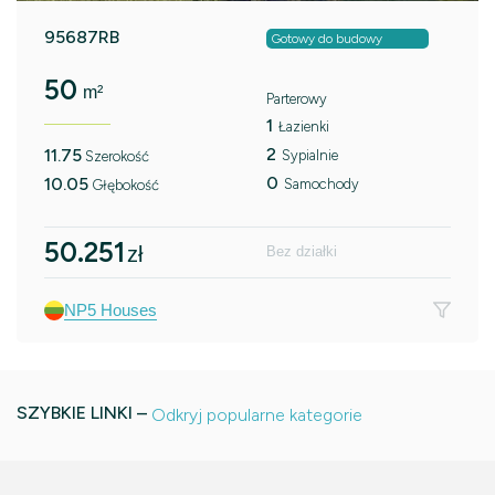
95687RB
Gotowy do budowy
50
m²
Parterowy
1
Łazienki
2
11.75
Sypialnie
Szerokość
0
10.05
Samochody
Głębokość
50.251
zł
Bez działki
NP5 Houses
SZYBKIE LINKI –
Odkryj popularne kategorie