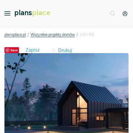
plans
place
/
/
plansplace.pl
Wszystkie projekty domów
21601RB
Drukuj
Save