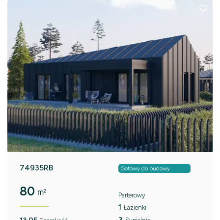
74935RB
Gotowy do budowy
80
m²
Parterowy
1
Łazienki
3