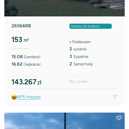
26566RB
Gotowy do budowy
153
m²
z Poddaszem
2
Łazienki
3
15.08
Sypialnie
Szerokość
2
16.62
Samochody
Głębokość
143.267
zł
Bez działki
NP5 Houses