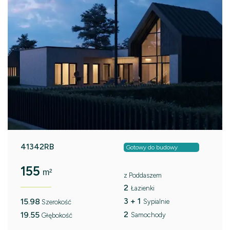
41342RB
Gotowy do budowy
155
m²
z Poddaszem
2
Łazienki
3 + 1
15.98
Sypialnie
Szerokość
2
19.55
Samochody
Głębokość