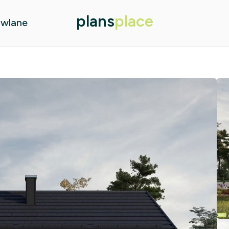
plans
place
owlane