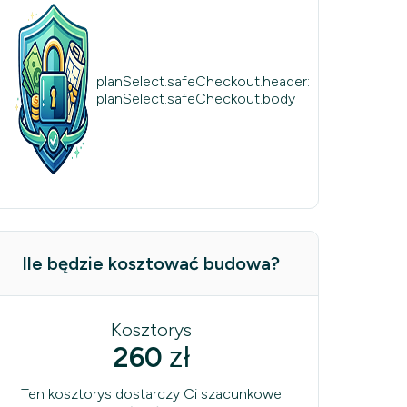
planSelect.safeCheckout.header:
planSelect.safeCheckout.body
Ile będzie kosztować budowa?
Kosztorys
260
zł
Ten kosztorys dostarczy Ci szacunkowe