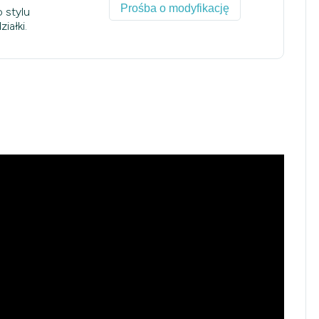
Prośba o modyfikację
 stylu
iałki.