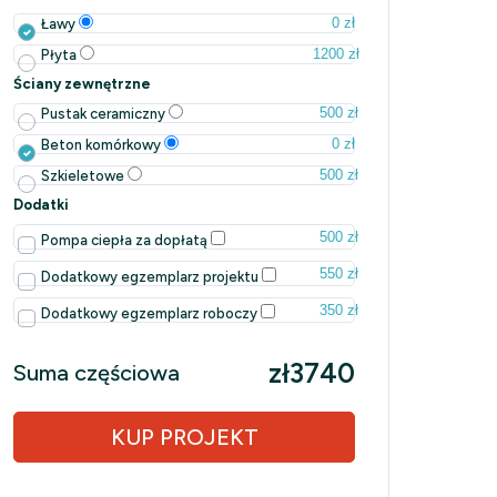
0 zł
Ławy
1200 zł
Płyta
Ściany zewnętrzne
500 zł
Pustak ceramiczny
0 zł
Beton komórkowy
500 zł
Szkieletowe
Dodatki
500 zł
Pompa ciepła za dopłatą
550 zł
Dodatkowy egzemplarz projektu
350 zł
Dodatkowy egzemplarz roboczy
zł3740
Suma częściowa
KUP PROJEKT