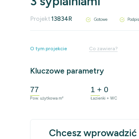
3 sypialniami
Projekt
13834R
Gotowe
Podpis
O tym projekcie
Co zawiera?
Kluczowe parametry
77
1 + 0
Pow. użytkowa m²
Łazienki + WC
Chcesz wprowadzić