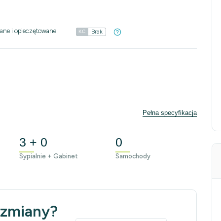
ane i opieczętowane
Brak
KC
Pełna specyfikacja
3 + 0
0
Sypialnie + Gabinet
Samochody
 zmiany?