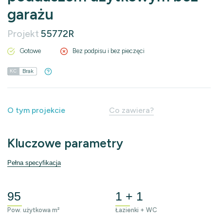
garażu
Projekt
55772R
Gotowe
Bez podpisu i bez pieczęci
Brak
KC
O tym projekcie
Co zawiera?
Kluczowe parametry
Pełna specyfikacja
95
1 + 1
Pow. użytkowa m²
Łazienki + WC