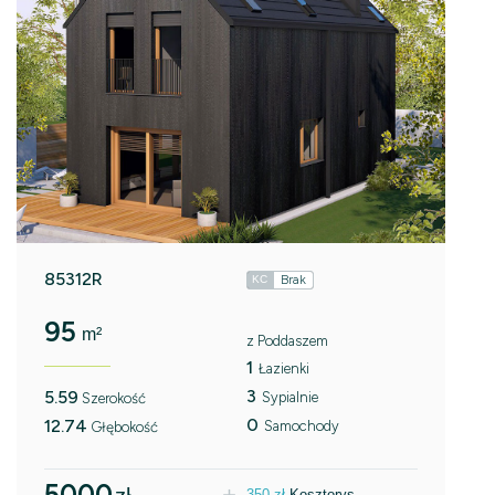
85312R
Brak
KC
95
m²
z Poddaszem
1
Łazienki
3
5.59
Sypialnie
Szerokość
0
12.74
Samochody
Głębokość
5000
350
zł
Kosztorys