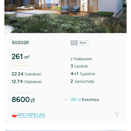
50202R
Brak
KC
261
m²
z Poddaszem
3
Łazienki
4+1
22.24
Sypialnie
Szerokość
2
12.74
Samochody
Głębokość
8600
zł
350
zł
Kosztorys
ARCHIPELAG