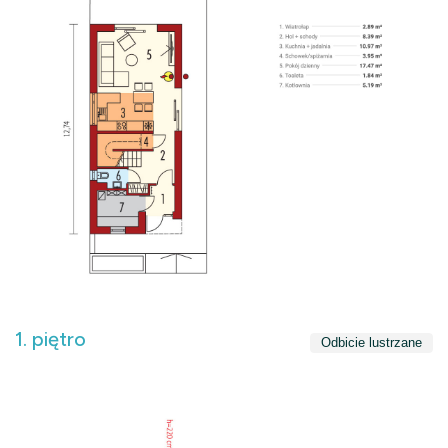
1. piętro
Odbicie lustrzane