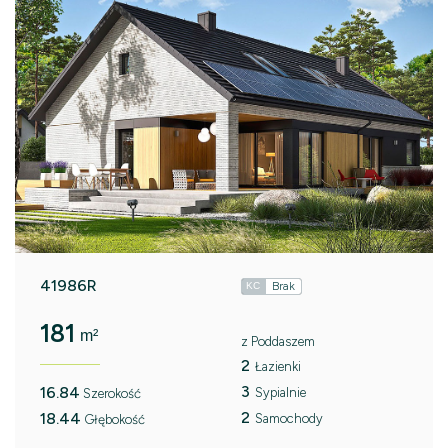
41986R
Brak
KC
181
m²
z Poddaszem
2
Łazienki
3
16.84
Sypialnie
Szerokość
2
18.44
Samochody
Głębokość