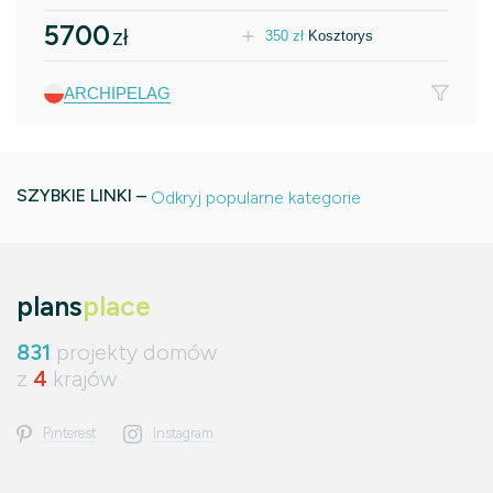
5700
zł
350
zł
Kosztorys
ARCHIPELAG
SZYBKIE LINKI –
Odkryj popularne kategorie
plans
place
831
projekty domów
z
4
krajów
Pinterest
Instagram