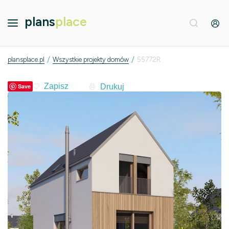
plans
place
/
/
plansplace.pl
Wszystkie projekty domów
55772R
Drukuj
Save