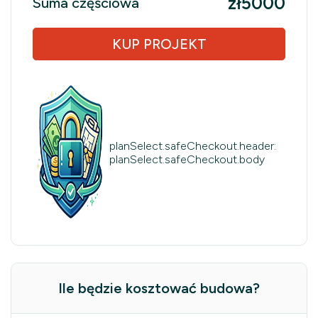
zł5000
Suma częściowa
KUP PROJEKT
planSelect.safeCheckout.header:
planSelect.safeCheckout.body
Ile będzie kosztować budowa?