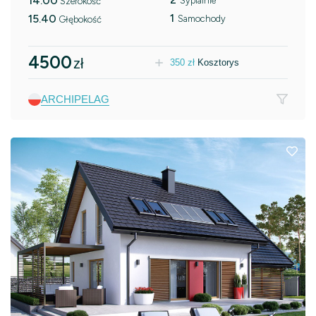
14.00
Sypialnie
Szerokość
1
15.40
Samochody
Głębokość
4500
zł
350
zł
Kosztorys
ARCHIPELAG