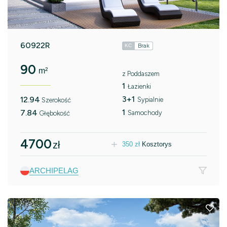
60922R
Brak
KC
90
m²
z Poddaszem
1
Łazienki
3+1
12.94
Sypialnie
Szerokość
1
7.84
Samochody
Głębokość
4700
zł
350
zł
Kosztorys
ARCHIPELAG