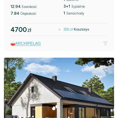
3+1
12.94
Sypialnie
Szerokość
1
7.84
Samochody
Głębokość
4700
zł
350
zł
Kosztorys
ARCHIPELAG