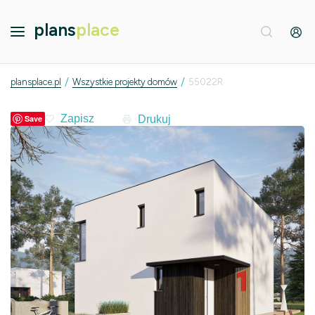
plans
place
/
/
plansplace.pl
Wszystkie projekty domów
55022R
Drukuj
Save