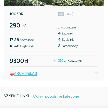
10039R
Brak
KC
290
m²
z Poddaszem
4
Łazienki
4
17.88
Sypialnie
Szerokość
2
18.48
Samochody
Głębokość
9300
zł
350
zł
Kosztorys
ARCHIPELAG
SZYBKIE LINKI –
Odkryj popularne kategorie