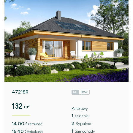
47218R
Brak
KC
132
m²
Parterowy
1
Łazienki
2
14.00
Sypialnie
Szerokość
1
15.40
Samochody
Głębokość