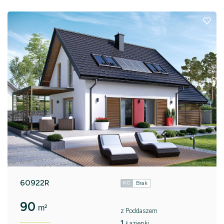
60922R
Brak
KC
90
m²
z Poddaszem
1
Łazienki