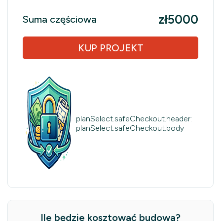
zł5000
Suma częściowa
KUP PROJEKT
planSelect.safeCheckout.header:
planSelect.safeCheckout.body
Ile będzie kosztować budowa?