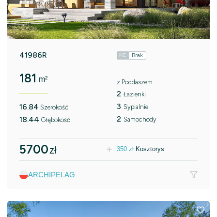
41986R
Brak
KC
181
m²
z Poddaszem
2
Łazienki
3
16.84
Sypialnie
Szerokość
2
18.44
Samochody
Głębokość
5700
zł
350
zł
Kosztorys
ARCHIPELAG