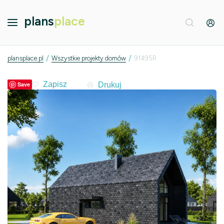
plans
place
/
/
plansplace.pl
Wszystkie projekty domów
91495R
Drukuj
Save