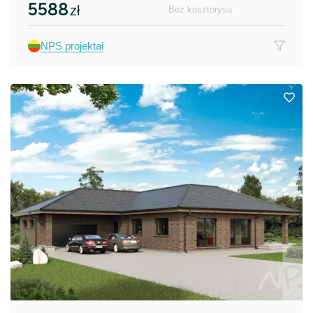
5588
zł
Bez kosztorysu
NPS projektai