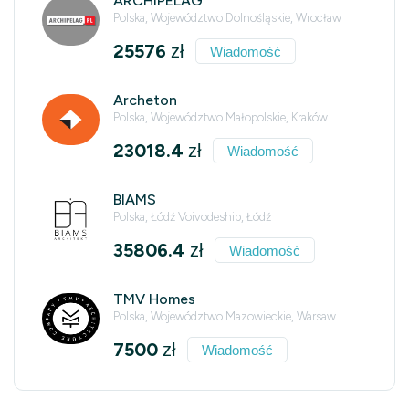
ARCHIPELAG
Polska, Województwo Dolnośląskie, Wrocław
25576
zł
Wiadomość
Archeton
Polska, Województwo Małopolskie, Kraków
23018.4
zł
Wiadomość
BIAMS
Polska, Łódź Voivodeship, Łódź
35806.4
zł
Wiadomość
TMV Homes
Polska, Województwo Mazowieckie, Warsaw
7500
zł
Wiadomość