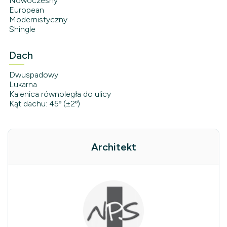
Nowoczesny
European
Modernistyczny
Shingle
Dach
Dwuspadowy
Lukarna
Kalenica równoległa do ulicy
Kąt dachu: 45º (±2º)
Architekt