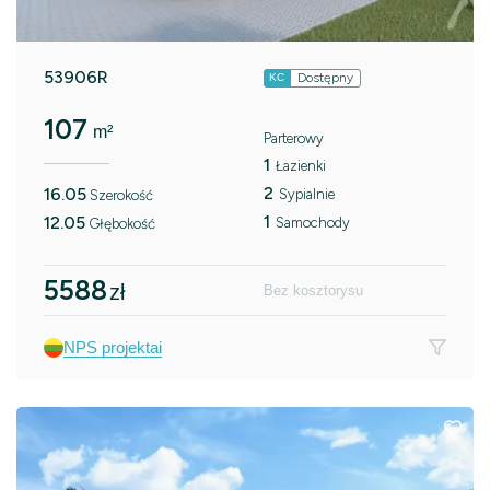
53906R
Dostępny
KC
107
m²
Parterowy
1
Łazienki
2
16.05
Sypialnie
Szerokość
1
12.05
Samochody
Głębokość
5588
zł
Bez kosztorysu
NPS projektai