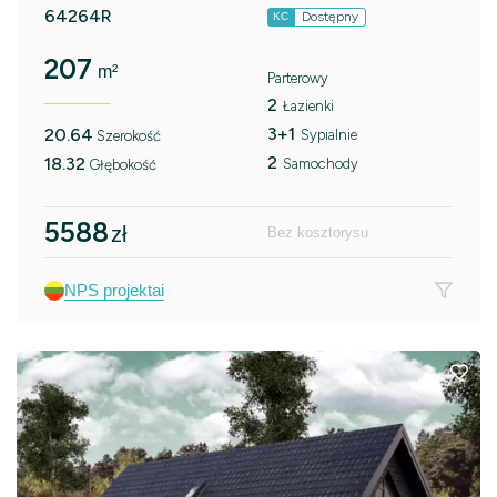
64264R
Dostępny
KC
207
m²
Parterowy
2
Łazienki
3+1
20.64
Sypialnie
Szerokość
2
18.32
Samochody
Głębokość
5588
zł
Bez kosztorysu
NPS projektai