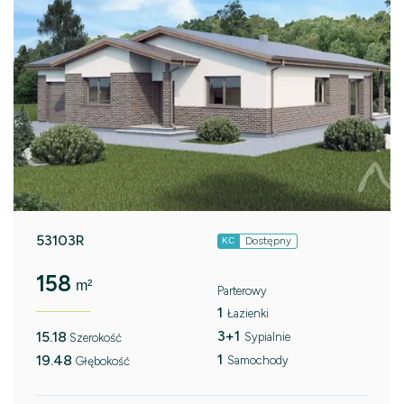
53103R
Dostępny
KC
158
m²
Parterowy
1
Łazienki
3+1
15.18
Sypialnie
Szerokość
1
19.48
Samochody
Głębokość