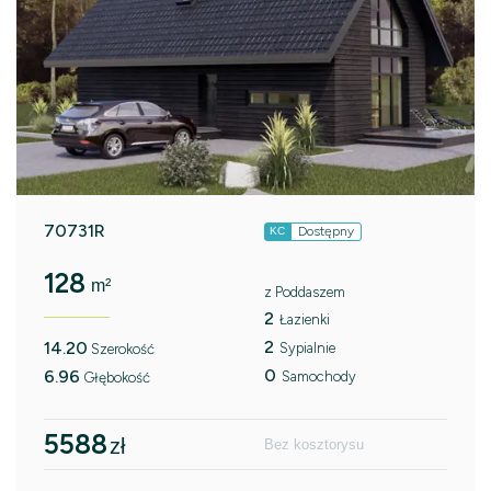
70731R
Dostępny
KC
128
m²
z Poddaszem
2
Łazienki
2
14.20
Sypialnie
Szerokość
0
6.96
Samochody
Głębokość
5588
zł
Bez kosztorysu