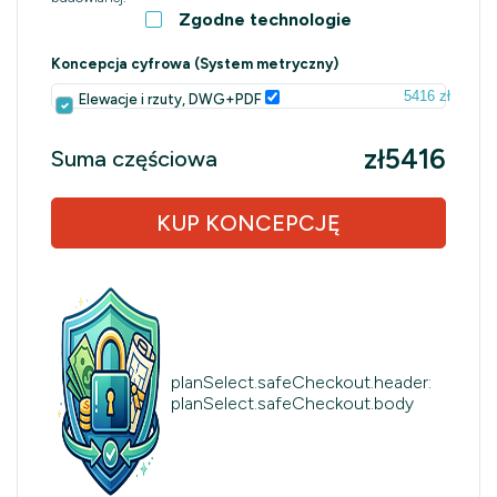
Zgodne technologie
Koncepcja cyfrowa (System metryczny)
5416 zł
Elewacje i rzuty, DWG+PDF
zł5416
Suma częściowa
KUP KONCEPCJĘ
planSelect.safeCheckout.header:
planSelect.safeCheckout.body