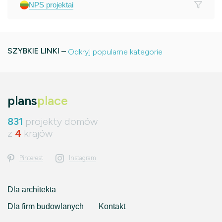
NPS projektai
SZYBKIE LINKI –
Odkryj popularne kategorie
plans
place
831
projekty domów
z
4
krajów
Pinterest
Instagram
Dla architekta
Dla firm budowlanych
Kontakt