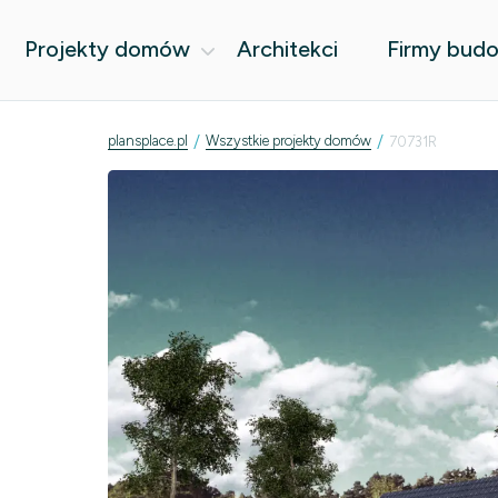
Projekty domów
Architekci
Firmy bud
/
/
plansplace.pl
Wszystkie projekty domów
70731R