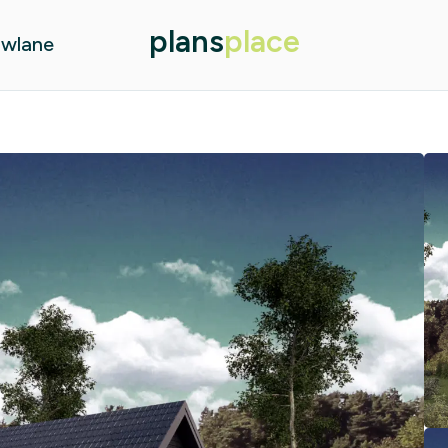
plans
place
owlane