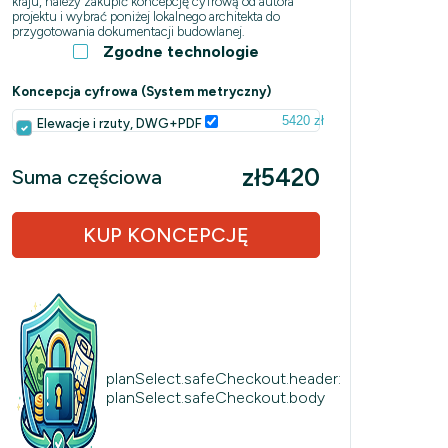
kraju, należy zakupić koncepcję cyfrową od autora
projektu i wybrać poniżej lokalnego architekta do
przygotowania dokumentacji budowlanej.
Zgodne technologie
Koncepcja cyfrowa (System metryczny)
5420 zł
Elewacje i rzuty, DWG+PDF
zł5420
Suma częściowa
KUP KONCEPCJĘ
planSelect.safeCheckout.header:
planSelect.safeCheckout.body