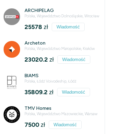
ARCHIPELAG
Polska, Województwo Dolnośląskie, Wrocław
25578
zł
Wiadomość
Archeton
Polska, Województwo Małopolskie, Kraków
23020.2
zł
Wiadomość
BIAMS
Polska, Łódź Voivodeship, Łódź
35809.2
zł
Wiadomość
TMV Homes
Polska, Województwo Mazowieckie, Warsaw
7500
zł
Wiadomość