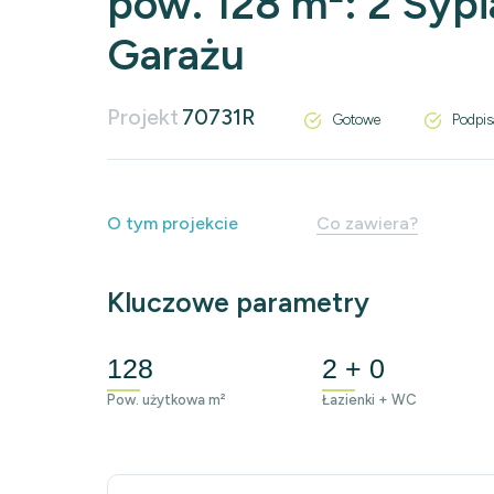
pow. 128 m²: 2 Sypia
Garażu
Projekt
70731R
Gotowe
Podpis
O tym projekcie
Co zawiera?
Kluczowe parametry
128
2 + 0
Pow. użytkowa m²
Łazienki + WC