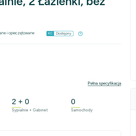
lnie, 2 Łazienki, bez
ane i opieczętowane
Dostępny
KC
Pełna specyfikacja
2 + 0
0
Sypialnie + Gabinet
Samochody