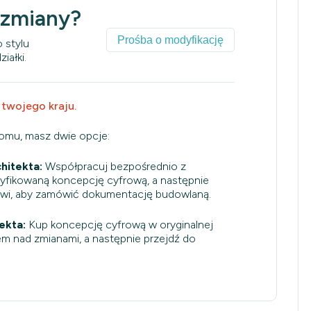
 zmiany?
Prośba o modyfikację
 stylu
iałki.
 twojego kraju.
domu, masz dwie opcje:
hitekta:
Współpracuj bezpośrednio z
dyfikowaną koncepcję cyfrową, a następnie
owi, aby zamówić dokumentację budowlaną.
ekta:
Kup koncepcję cyfrową w oryginalnej
em nad zmianami, a następnie przejdź do