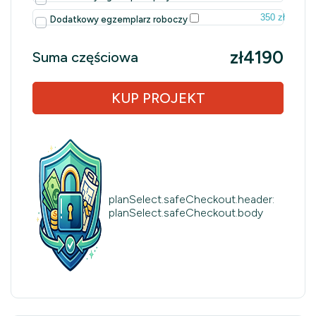
350 zł
Dodatkowy egzemplarz roboczy
zł4190
Suma częściowa
KUP PROJEKT
planSelect.safeCheckout.header:
planSelect.safeCheckout.body