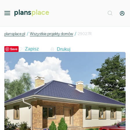
plans
place
/
/
plansplace.pl
Wszystkie projekty domów
29027R
Drukuj
Save