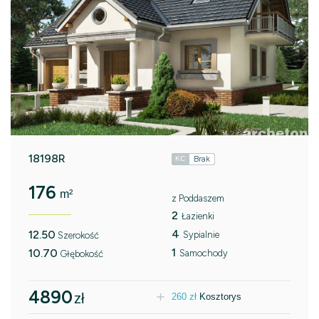
18198R
Brak
KC
176
m²
z Poddaszem
2
Łazienki
4
12.50
Sypialnie
Szerokość
1
10.70
Samochody
Głębokość
4890
zł
260
zł
Kosztorys