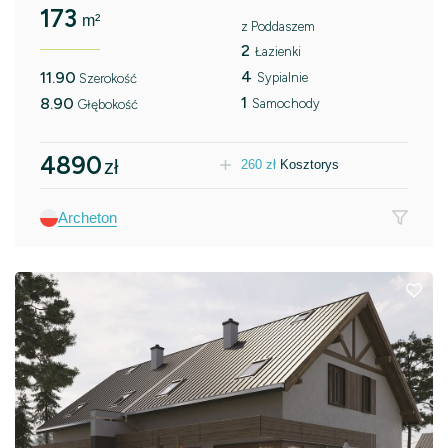
173
m²
z Poddaszem
2
Łazienki
4
11.90
Sypialnie
Szerokość
1
8.90
Samochody
Głębokość
4890
zł
260
zł
Kosztorys
Archeton