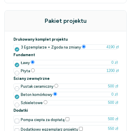
Pakiet projektu
Drukowany komplet projektu
4190 zł
3 Egzemplarze + Zgoda na zmiany
Fundament
0 zł
Ławy
1200 zł
Płyta
Ściany zewnętrzne
500 zł
Pustak ceramiczny
0 zł
Beton komórkowy
500 zł
Szkieletowe
Dodatki
500 zł
Pompa ciepła za dopłatą
550 zł
Dodatkowy egzemplarz projektu