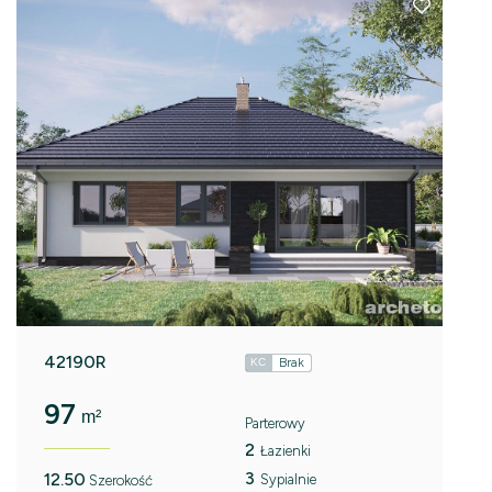
42190R
Brak
KC
97
m²
Parterowy
2
Łazienki
3
12.50
Sypialnie
Szerokość