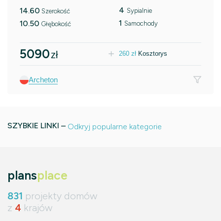
4
14.60
Sypialnie
Szerokość
1
10.50
Samochody
Głębokość
5090
zł
260
zł
Kosztorys
Archeton
SZYBKIE LINKI –
Odkryj popularne kategorie
plans
place
831
projekty domów
z
4
krajów