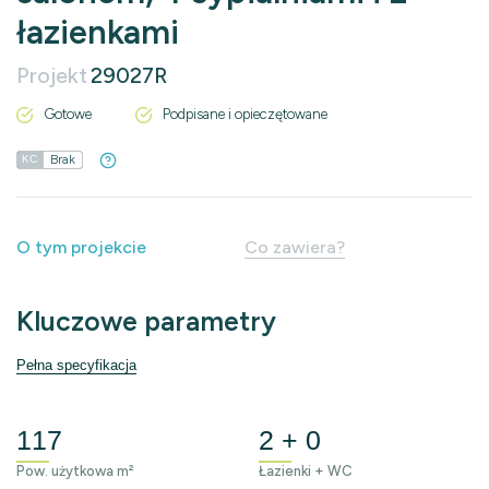
łazienkami
Projekt
29027R
Gotowe
Podpisane i opieczętowane
Brak
KC
O tym projekcie
Co zawiera?
Kluczowe parametry
Pełna specyfikacja
117
2 + 0
Pow. użytkowa m²
Łazienki + WC