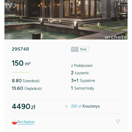
29574R
Brak
KC
150
m²
z Poddaszem
2
Łazienki
3+1
8.80
Sypialnie
Szerokość
1
15.60
Samochody
Głębokość
4490
zł
260
zł
Kosztorys
Archeton