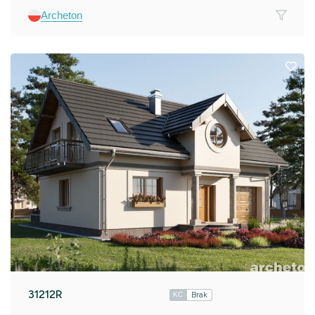
Archeton
31212R
Brak
KC