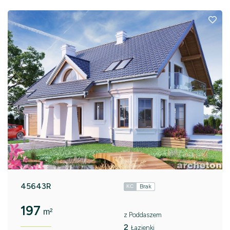
45643R
Brak
KC
197
m²
z Poddaszem
2
Łazienki