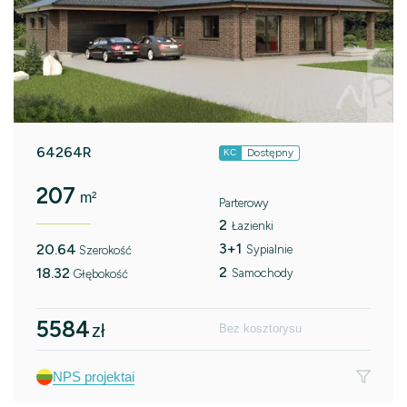
64264R
Dostępny
KC
207
m²
Parterowy
2
Łazienki
3+1
20.64
Sypialnie
Szerokość
2
18.32
Samochody
Głębokość
5584
zł
Bez kosztorysu
NPS projektai