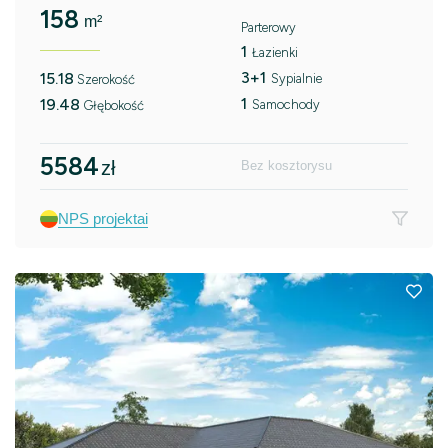
158
m²
Parterowy
1
Łazienki
3+1
15.18
Sypialnie
Szerokość
1
19.48
Samochody
Głębokość
5584
zł
Bez kosztorysu
NPS projektai