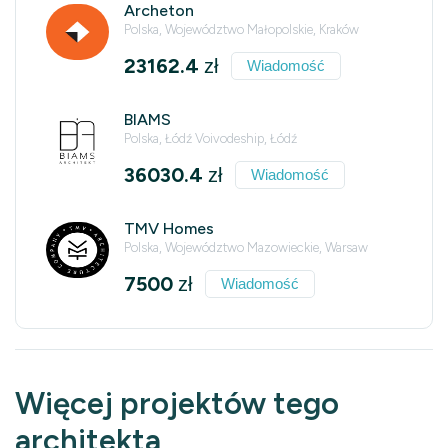
Archeton
Polska, Województwo Małopolskie, Kraków
23162.4
zł
Wiadomość
BIAMS
Polska, Łódź Voivodeship, Łódź
36030.4
zł
Wiadomość
TMV Homes
Polska, Województwo Mazowieckie, Warsaw
7500
zł
Wiadomość
Więcej projektów tego
architekta