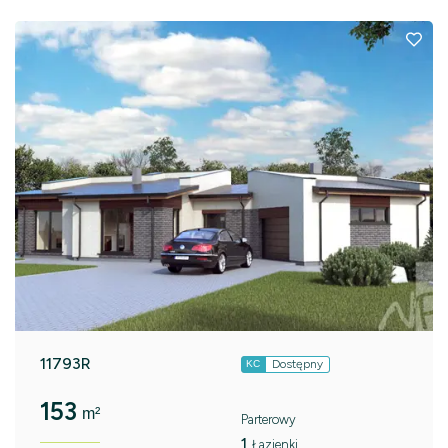
11793R
Dostępny
KC
153
m²
Parterowy
1
Łazienki