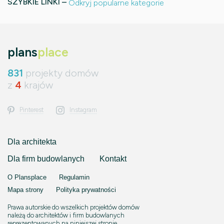
SZYBKIE LINKI –
Odkryj popularne kategorie
plans
place
831
projekty domów
z
4
krajów
Pinterest
Instagram
Dla architekta
Dla firm budowlanych
Kontakt
O Plansplace
Regulamin
Mapa strony
Polityka prywatności
Prawa autorskie do wszelkich projektów domów
należą do architektów i firm budowlanych
reprezentowanych na niniejszej stronie