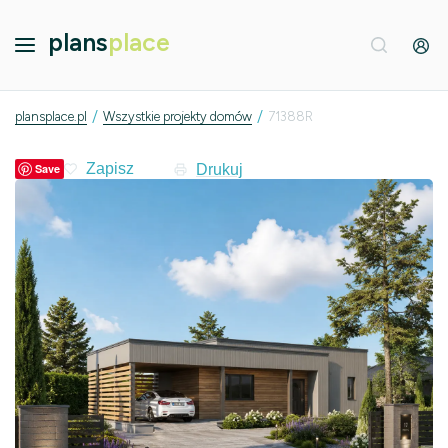
plans
place
/
/
plansplace.pl
Wszystkie projekty domów
71388R
Drukuj
Save