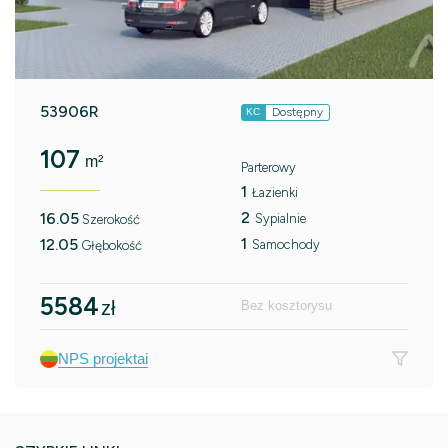
53906R
Dostępny
KC
107
m²
Parterowy
1
Łazienki
2
16.05
Sypialnie
Szerokość
1
12.05
Samochody
Głębokość
5584
zł
Bez kosztorysu
NPS projektai