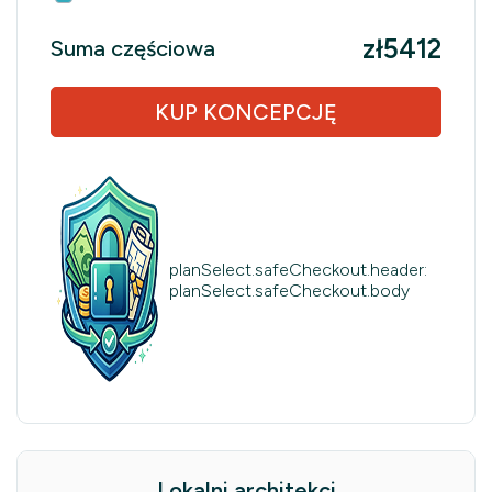
zł5412
Suma częściowa
KUP KONCEPCJĘ
planSelect.safeCheckout.header:
planSelect.safeCheckout.body
Lokalni architekci