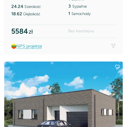
3
24.24
Sypialnie
Szerokość
1
18.62
Samochody
Głębokość
5584
zł
Bez kosztorysu
NPS projektai