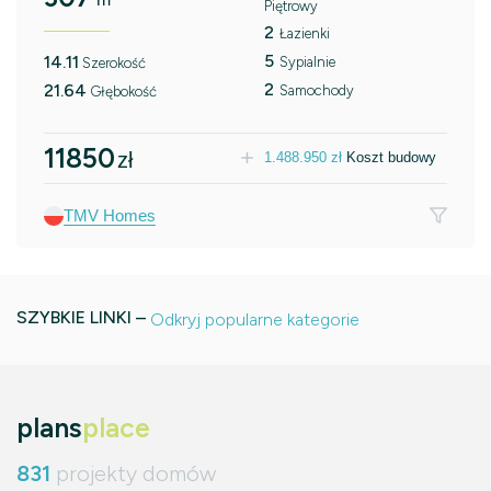
Piętrowy
2
Łazienki
5
14.11
Sypialnie
Szerokość
2
21.64
Samochody
Głębokość
11850
zł
1.488.950
zł
Koszt budowy
TMV Homes
SZYBKIE LINKI –
Odkryj popularne kategorie
plans
place
831
projekty domów