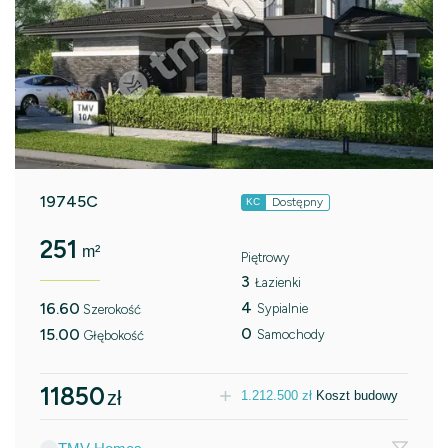
19745C
Dostępny
KC
251
m²
Piętrowy
3
Łazienki
4
16.60
Sypialnie
Szerokość
0
15.00
Samochody
Głębokość
11850
zł
1.212.500
zł
Koszt budowy