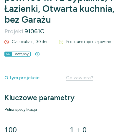
Łazienki, Otwarta kuchnia,
bez Garażu
Projekt
91061C
Czas realizacji 30 dni
Podpisane i opieczętowane
Dostępny
KC
O tym projekcie
Co zawiera?
Kluczowe parametry
Pełna specyfikacja
100
1 + 0