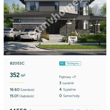
82053C
Dostępny
KC
352
m²
Piętrowy +P
3
Łazienki
4
16.60
Sypialnie
Szerokość
0
15.01
Samochody
Głębokość