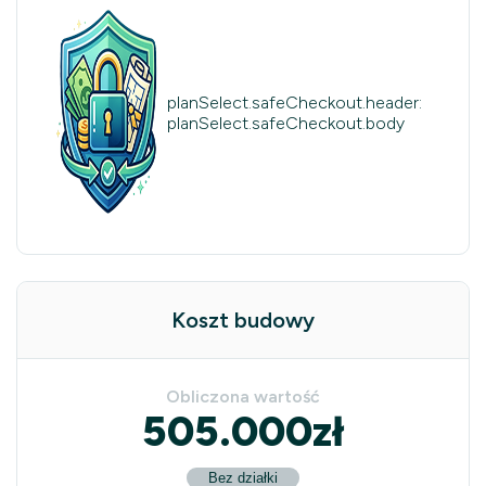
planSelect.safeCheckout.header:
planSelect.safeCheckout.body
Koszt budowy
Obliczona wartość
505.000
zł
Bez działki