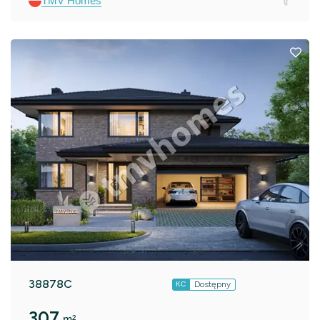
TMV Homes
38878C
Dostępny
KC
307
m²