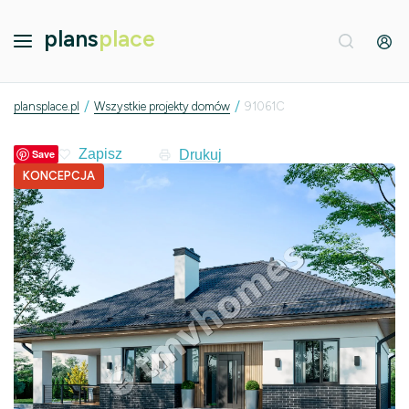
plans
place
/
/
plansplace.pl
Wszystkie projekty domów
91061C
Drukuj
Save
KONCEPCJA