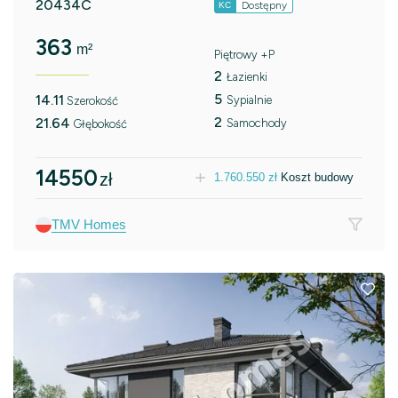
20434C
Dostępny
KC
363
m²
Piętrowy +P
2
Łazienki
5
14.11
Sypialnie
Szerokość
2
21.64
Samochody
Głębokość
14550
zł
1.760.550
zł
Koszt budowy
TMV Homes