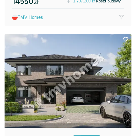
14550
zł
1.707.200
zł
Koszt budowy
TMV Homes