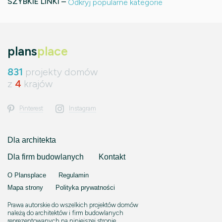
SZYBKIE LINKI –
Odkryj popularne kategorie
plans
place
831
projekty domów
z
4
krajów
Pinterest
Instagram
Dla architekta
Dla firm budowlanych
Kontakt
O Plansplace
Regulamin
Mapa strony
Polityka prywatności
Prawa autorskie do wszelkich projektów domów
należą do architektów i firm budowlanych
reprezentowanych na niniejszej stronie