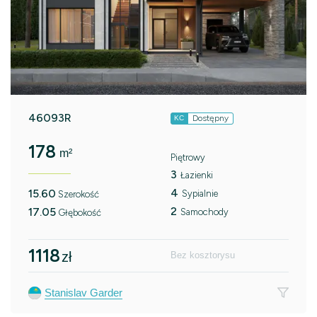
46093R
Dostępny
KC
178
m²
Piętrowy
3
Łazienki
4
15.60
Sypialnie
Szerokość
2
17.05
Samochody
Głębokość
1118
zł
Bez kosztorysu
Stanislav Garder