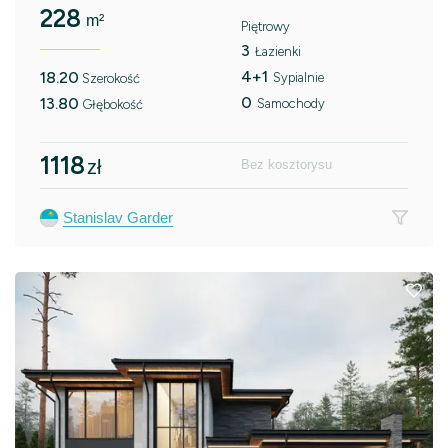
228
m²
Piętrowy
3
Łazienki
4+1
18.20
Sypialnie
Szerokość
0
13.80
Samochody
Głębokość
1118
zł
Bez kosztorysu
Stanislav Garder