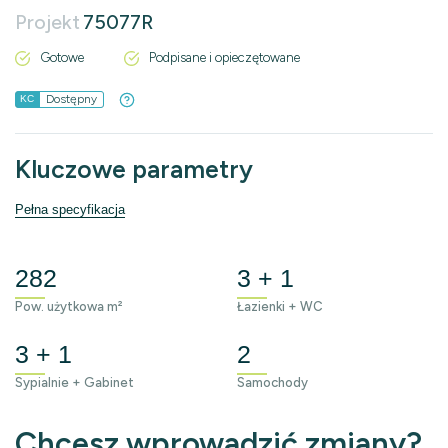
Projekt
75077R
Gotowe
Podpisane i opieczętowane
Dostępny
KC
Kluczowe parametry
Pełna specyfikacja
282
3 + 1
Pow. użytkowa m²
Łazienki + WC
3 + 1
2
Sypialnie + Gabinet
Samochody
Chcesz wprowadzić zmiany?