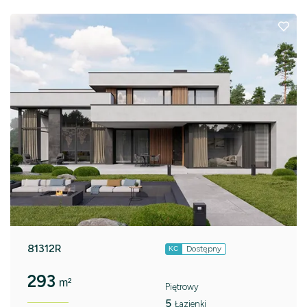
81312R
Dostępny
KC
293
m²
Piętrowy
5
Łazienki