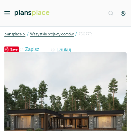
plans
place
/
/
plansplace.pl
Wszystkie projekty domów
75077R
Drukuj
Save