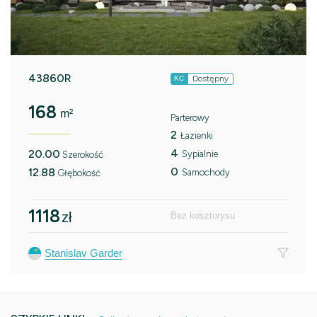
43860R
Dostępny
KC
168
m²
Parterowy
2
Łazienki
4
20.00
Sypialnie
Szerokość
0
12.88
Samochody
Głębokość
1118
zł
Bez kosztorysu
Stanislav Garder