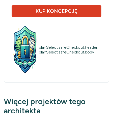
KUP KONCEPCJĘ
planSelect.safeCheckout.header:
planSelect.safeCheckout.body
Więcej projektów tego
architekta