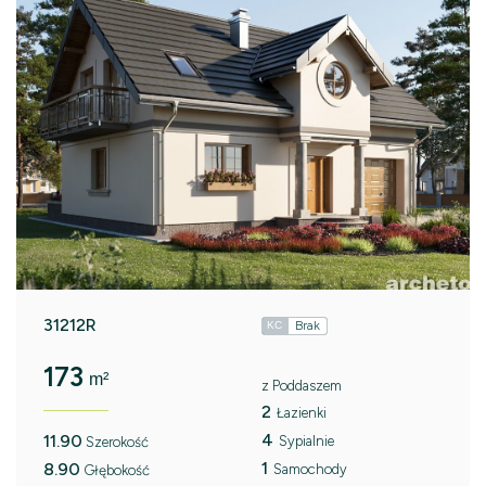
31212R
Brak
KC
173
m²
z Poddaszem
2
Łazienki
4
11.90
Sypialnie
Szerokość
1
8.90
Samochody
Głębokość