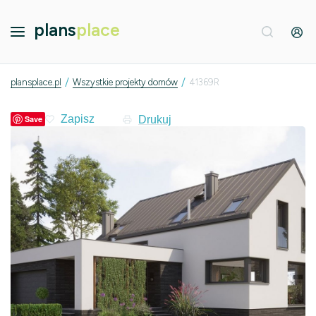
plans
place
/
/
plansplace.pl
Wszystkie projekty domów
41369R
Drukuj
Save