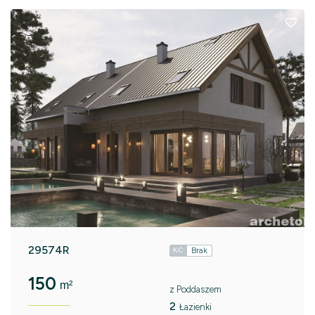
29574R
Brak
KC
150
m²
z Poddaszem
2
Łazienki