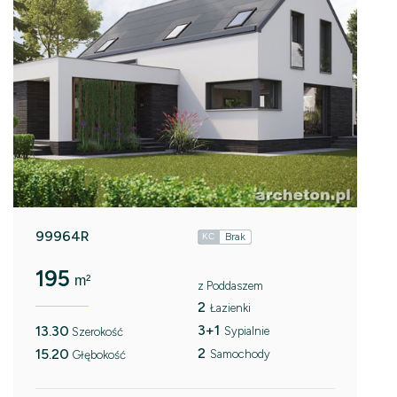
99964R
Brak
KC
195
m²
z Poddaszem
2
Łazienki
3+1
13.30
Sypialnie
Szerokość
2
15.20
Samochody
Głębokość