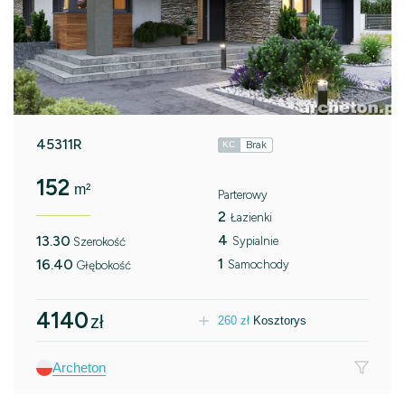
45311R
Brak
KC
152
m²
Parterowy
2
Łazienki
4
13.30
Sypialnie
Szerokość
1
16.40
Samochody
Głębokość
4140
zł
260
zł
Kosztorys
Archeton