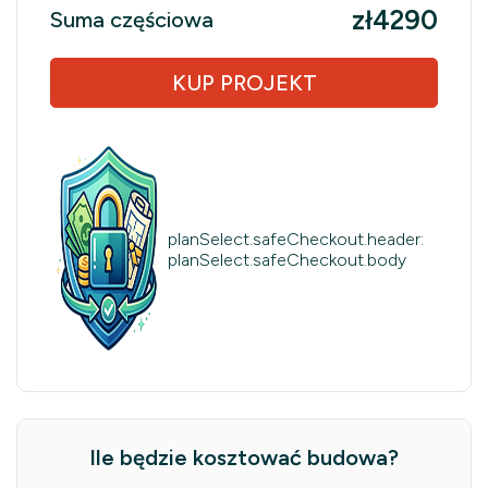
zł4290
Suma częściowa
KUP PROJEKT
planSelect.safeCheckout.header:
planSelect.safeCheckout.body
Ile będzie kosztować budowa?