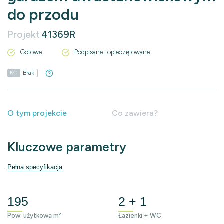
do przodu
Projekt
41369R
Gotowe
Podpisane i opieczętowane
Brak
KC
O tym projekcie
Co zawiera?
Kluczowe parametry
Pełna specyfikacja
195
2 + 1
Pow. użytkowa m²
Łazienki + WC