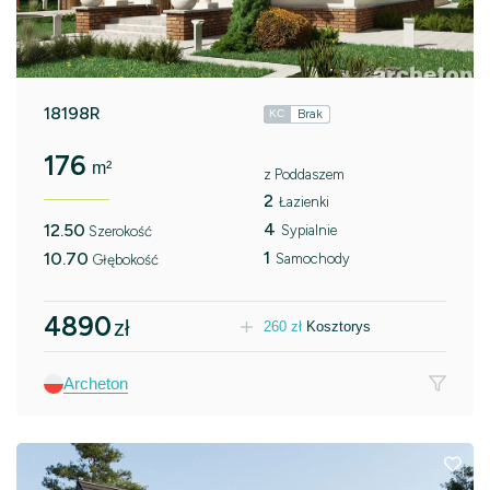
18198R
Brak
KC
176
m²
z Poddaszem
2
Łazienki
4
12.50
Sypialnie
Szerokość
1
10.70
Samochody
Głębokość
4890
zł
260
zł
Kosztorys
Archeton