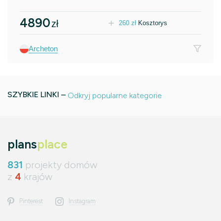
4890
zł
260
zł
Kosztorys
Archeton
SZYBKIE LINKI –
Odkryj popularne kategorie
plans
place
831
projekty domów
z
4
krajów
Pinterest
Instagram