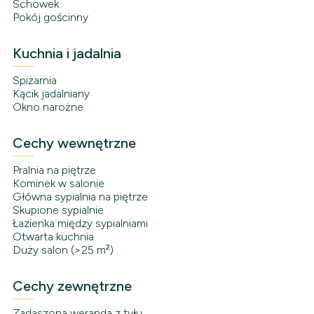
Schowek
Pokój gościnny
Kuchnia i jadalnia
Spiżarnia
Kącik jadalniany
Okno narożne
Cechy wewnętrzne
Pralnia na piętrze
Kominek w salonie
Główna sypialnia na piętrze
Skupione sypialnie
Łazienka między sypialniami
Otwarta kuchnia
Duży salon (>25 m²)
Cechy zewnętrzne
Zadaszona weranda z tyłu