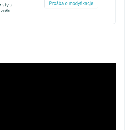
Prośba o modyfikację
 stylu
iałki.