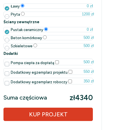
0 zł
Ławy
1200 zł
Płyta
Ściany zewnętrzne
0 zł
Pustak ceramiczny
500 zł
Beton komórkowy
500 zł
Szkieletowe
Dodatki
500 zł
Pompa ciepła za dopłatą
550 zł
Dodatkowy egzemplarz projektu
350 zł
Dodatkowy egzemplarz roboczy
zł4340
Suma częściowa
KUP PROJEKT