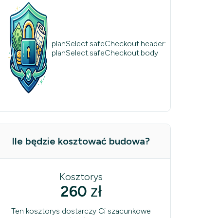
planSelect.safeCheckout.header:
planSelect.safeCheckout.body
Ile będzie kosztować budowa?
Kosztorys
260
zł
Ten kosztorys dostarczy Ci szacunkowe