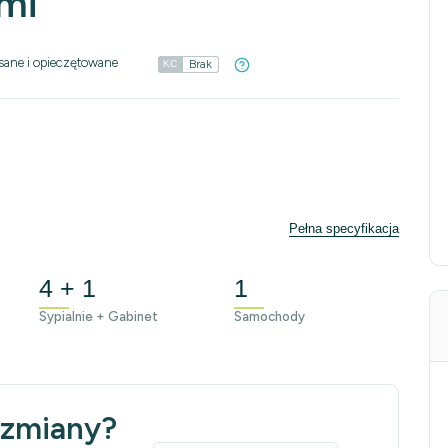
ami
sane i opieczętowane
Brak
KC
Pełna specyfikacja
4 + 1
1
Sypialnie + Gabinet
Samochody
 zmiany?