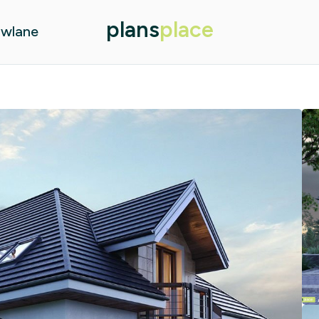
plans
place
owlane