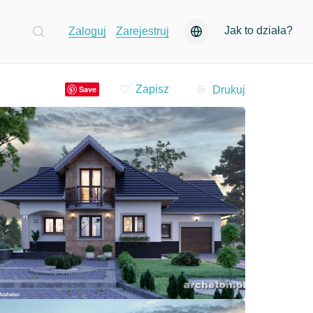
Jak to działa?
Zaloguj
Zarejestruj
Drukuj
Save