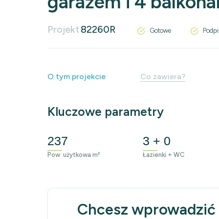
garażem i 4 balkon
Projekt
82260R
Gotowe
Podpi
O tym projekcie
Co zawiera?
Kluczowe parametry
237
3 + 0
Pow. użytkowa m²
Łazienki + WC
Chcesz wprowadzić