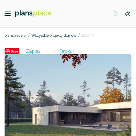
plans
place
/
/
plansplace.pl
Wszystkie projekty domów
12971R
Drukuj
Save