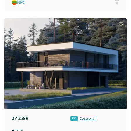
NP5
37659R
Dostępny
KC