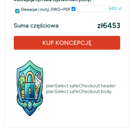
6453 zł
Elewacje i rzuty, DWG+PDF
zł6453
Suma częściowa
KUP KONCEPCJĘ
planSelect.safeCheckout.header:
planSelect.safeCheckout.body