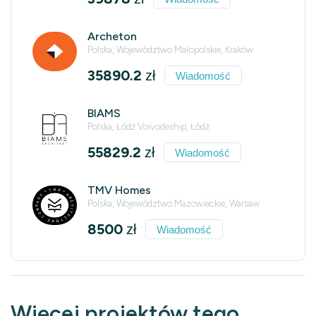
Archeton
Polska, Województwo Małopolskie, Kraków
35890.2
zł
Wiadomość
BIAMS
Polska, Łódź Voivodeship, Łódź
55829.2
zł
Wiadomość
TMV Homes
Polska, Województwo Mazowieckie, Warsaw
8500
zł
Wiadomość
Więcej projektów tego