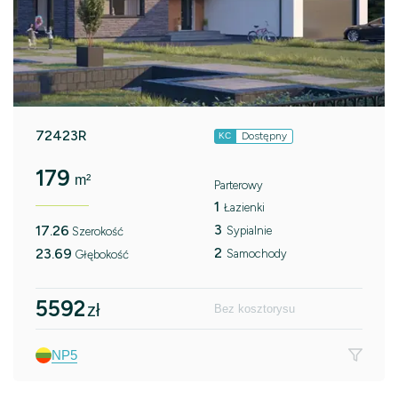
72423R
Dostępny
KC
179
m²
Parterowy
1
Łazienki
3
17.26
Sypialnie
Szerokość
2
23.69
Samochody
Głębokość
5592
zł
Bez kosztorysu
NP5