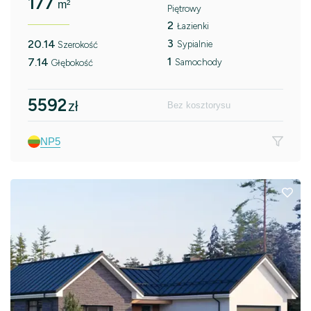
177
m²
Piętrowy
2
Łazienki
3
20.14
Sypialnie
Szerokość
1
7.14
Samochody
Głębokość
5592
zł
Bez kosztorysu
NP5