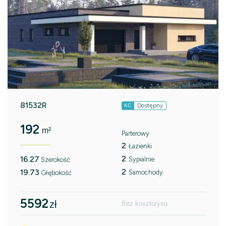
81532R
Dostępny
KC
192
m²
Parterowy
2
Łazienki
2
16.27
Sypialnie
Szerokość
2
19.73
Samochody
Głębokość
5592
zł
Bez kosztorysu