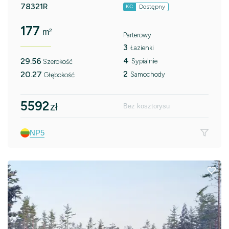
78321R
Dostępny
KC
177
m²
Parterowy
3
Łazienki
4
29.56
Sypialnie
Szerokość
2
20.27
Samochody
Głębokość
5592
zł
Bez kosztorysu
NP5