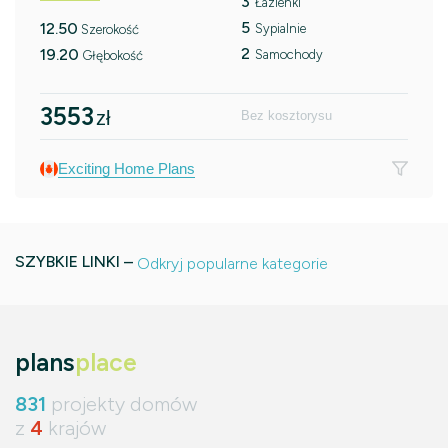
3
Łazienki
5
12.50
Sypialnie
Szerokość
2
19.20
Samochody
Głębokość
3553
zł
Bez kosztorysu
Exciting Home Plans
SZYBKIE LINKI –
Odkryj popularne kategorie
plans
place
831
projekty domów
z
4
krajów