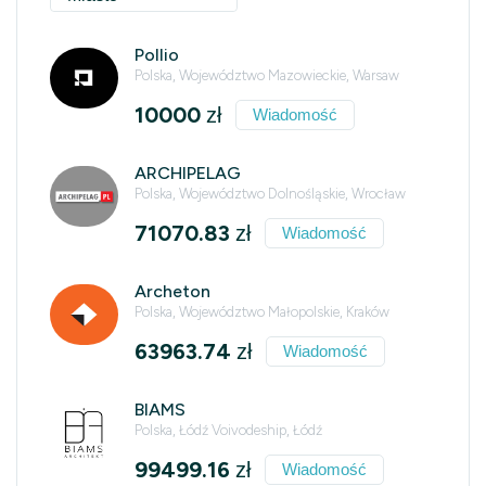
Pollio
Polska, Województwo Mazowieckie, Warsaw
10000
zł
Wiadomość
ARCHIPELAG
Polska, Województwo Dolnośląskie, Wrocław
71070.83
zł
Wiadomość
Archeton
Polska, Województwo Małopolskie, Kraków
63963.74
zł
Wiadomość
BIAMS
Polska, Łódź Voivodeship, Łódź
99499.16
zł
Wiadomość