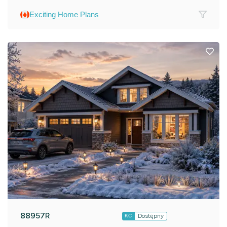
Exciting Home Plans
88957R
Dostępny
KC