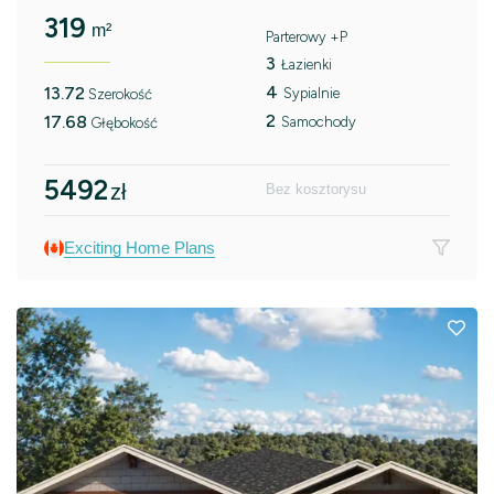
319
m²
Parterowy +P
3
Łazienki
4
13.72
Sypialnie
Szerokość
2
17.68
Samochody
Głębokość
5492
zł
Bez kosztorysu
Exciting Home Plans