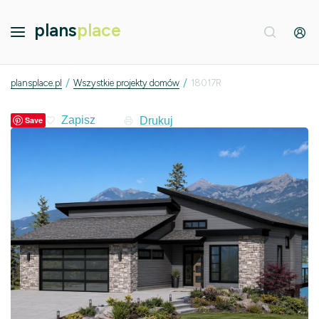
plans
place
/
/
plansplace.pl
Wszystkie projekty domów
18017R
Drukuj
Save