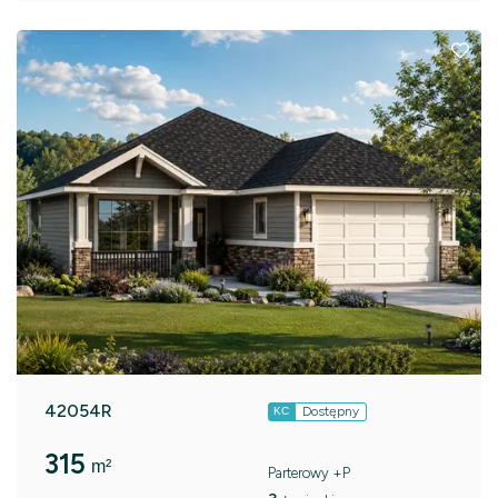
42054R
Dostępny
KC
315
m²
Parterowy +P