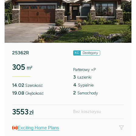
25362R
Dostępny
KC
305
m²
Parterowy +P
3
Łazienki
4
14.02
Sypialnie
Szerokość
2
19.08
Samochody
Głębokość
3553
zł
Bez kosztorysu
Exciting Home Plans