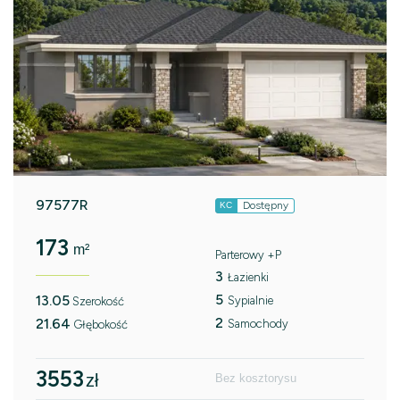
97577R
Dostępny
KC
173
m²
Parterowy +P
3
Łazienki
5
13.05
Sypialnie
Szerokość
2
21.64
Samochody
Głębokość
3553
zł
Bez kosztorysu