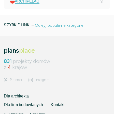
ARCHIPELAG
SZYBKIE LINKI –
Odkryj popularne kategorie
plans
place
831
projekty domów
z
4
krajów
Pinterest
Instagram
Dla architekta
Dla firm budowlanych
Kontakt