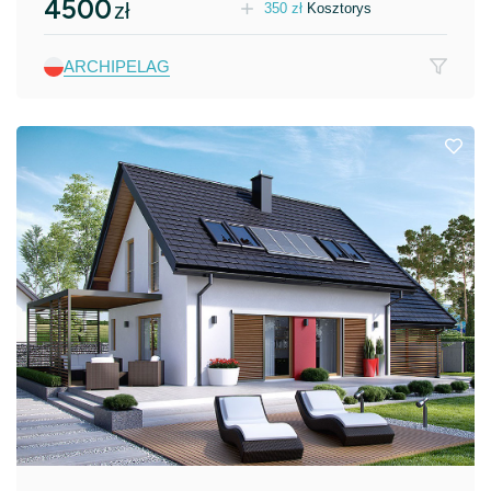
4500
zł
350
zł
Kosztorys
ARCHIPELAG