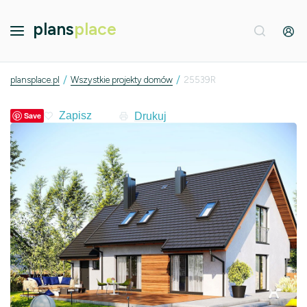
plans
place
/
/
plansplace.pl
Wszystkie projekty domów
25539R
Drukuj
Save