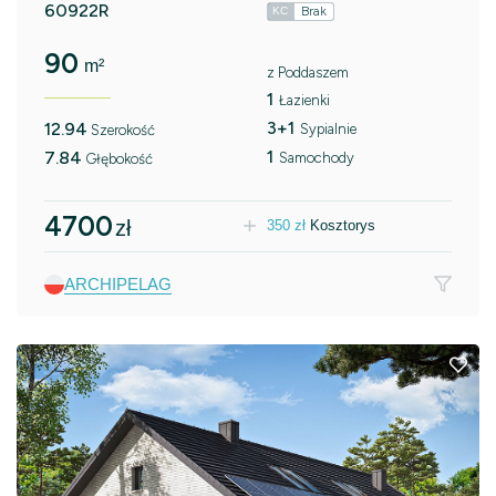
60922R
Brak
KC
90
m²
z Poddaszem
1
Łazienki
3+1
12.94
Sypialnie
Szerokość
1
7.84
Samochody
Głębokość
4700
zł
350
zł
Kosztorys
ARCHIPELAG