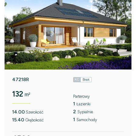
47218R
Brak
KC
132
m²
Parterowy
1
Łazienki
2
14.00
Sypialnie
Szerokość
1
15.40
Samochody
Głębokość