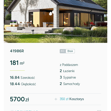
41986R
Brak
KC
181
m²
z Poddaszem
2
Łazienki
3
16.84
Sypialnie
Szerokość
2
18.44
Samochody
Głębokość
5700
zł
350
zł
Kosztorys