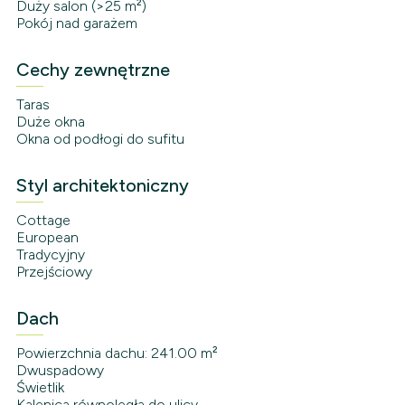
Duży salon (>25 m²)
Pokój nad garażem
Cechy zewnętrzne
Taras
Duże okna
Okna od podłogi do sufitu
Styl architektoniczny
Cottage
European
Tradycyjny
Przejściowy
Dach
Powierzchnia dachu: 241.00 m²
Dwuspadowy
Świetlik
Kalenica równoległa do ulicy