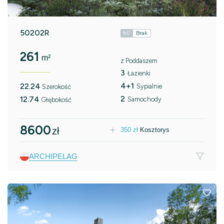
50202R
Brak
KC
261
m²
z Poddaszem
3
Łazienki
4+1
22.24
Sypialnie
Szerokość
2
12.74
Samochody
Głębokość
8600
zł
350
zł
Kosztorys
ARCHIPELAG