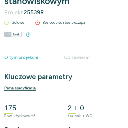
stanowiskowym
Projekt
25539R
Gotowe
Bez podpisu i bez pieczęci
Brak
KC
O tym projekcie
Co zawiera?
Kluczowe parametry
Pełna specyfikacja
175
2 + 0
Pow. użytkowa m²
Łazienki + WC