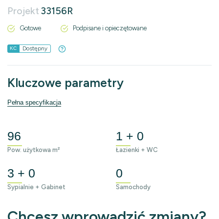
Projekt
33156R
Gotowe
Podpisane i opieczętowane
Dostępny
KC
Kluczowe parametry
Pełna specyfikacja
96
1 + 0
Pow. użytkowa m²
Łazienki + WC
3 + 0
0
Sypialnie + Gabinet
Samochody
Chcesz wprowadzić zmiany?