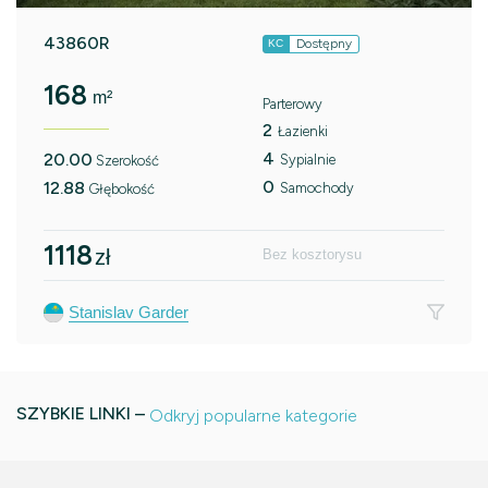
43860R
Dostępny
KC
168
m²
Parterowy
2
Łazienki
4
20.00
Sypialnie
Szerokość
0
12.88
Samochody
Głębokość
1118
zł
Bez kosztorysu
Stanislav Garder
SZYBKIE LINKI –
Odkryj popularne kategorie