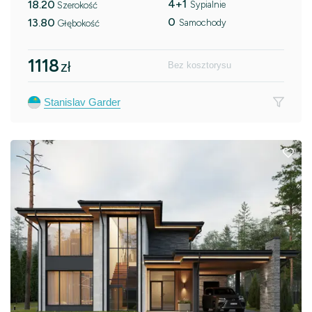
4+1
18.20
Sypialnie
Szerokość
0
13.80
Samochody
Głębokość
1118
zł
Bez kosztorysu
Stanislav Garder