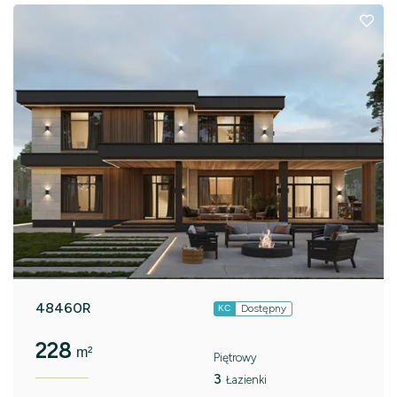
48460R
Dostępny
KC
228
m²
Piętrowy
3
Łazienki