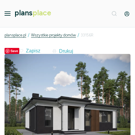
plans
place
/
/
plansplace.pl
Wszystkie projekty domów
33156R
Drukuj
Save