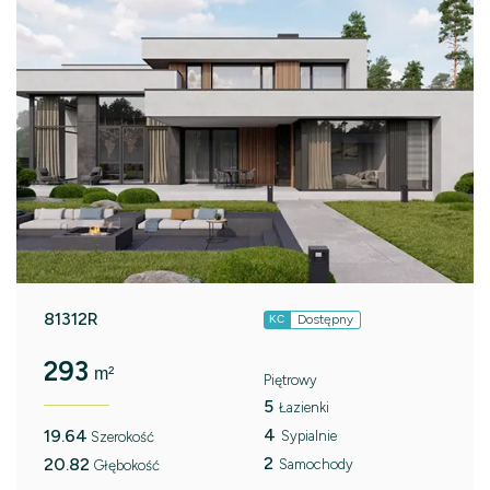
81312R
Dostępny
KC
293
m²
Piętrowy
5
Łazienki
4
19.64
Sypialnie
Szerokość
2
20.82
Samochody
Głębokość