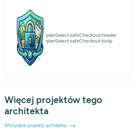
planSelect.safeCheckout.header:
planSelect.safeCheckout.body
Więcej projektów tego
architekta
Wszystkie projekty architekta