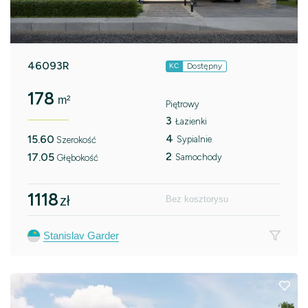
46093R
Dostępny
KC
178
m²
Piętrowy
3
Łazienki
4
15.60
Sypialnie
Szerokość
2
17.05
Samochody
Głębokość
1118
zł
Bez kosztorysu
Stanislav Garder