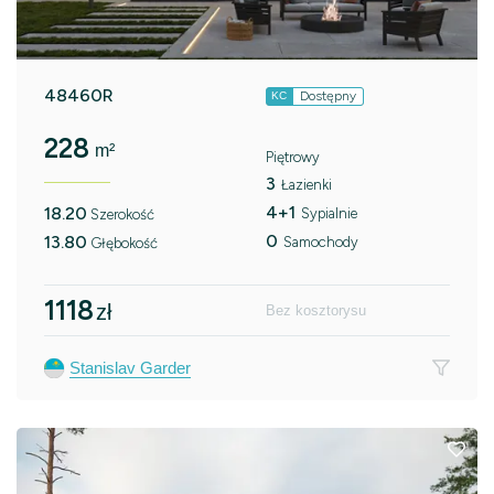
48460R
Dostępny
KC
228
m²
Piętrowy
3
Łazienki
4+1
18.20
Sypialnie
Szerokość
0
13.80
Samochody
Głębokość
1118
zł
Bez kosztorysu
Stanislav Garder