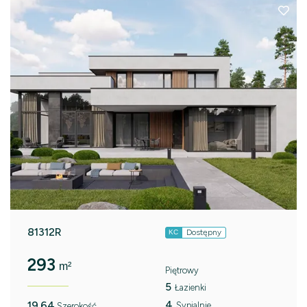
81312R
Dostępny
KC
293
m²
Piętrowy
5
Łazienki
4
19.64
Sypialnie
Szerokość