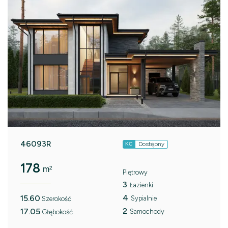
46093R
Dostępny
KC
178
m²
Piętrowy
3
Łazienki
4
15.60
Sypialnie
Szerokość
2
17.05
Samochody
Głębokość