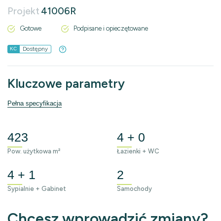
Projekt
41006R
Gotowe
Podpisane i opieczętowane
Dostępny
KC
Kluczowe parametry
Pełna specyfikacja
423
4 + 0
Pow. użytkowa m²
Łazienki + WC
4 + 1
2
Sypialnie + Gabinet
Samochody
Chcesz wprowadzić zmiany?