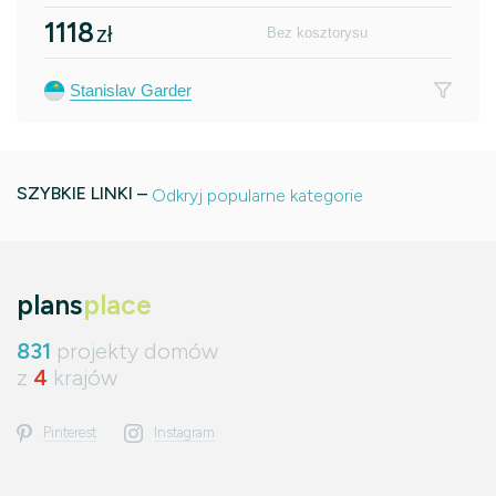
1118
zł
Bez kosztorysu
Stanislav Garder
SZYBKIE LINKI –
Odkryj popularne kategorie
plans
place
831
projekty domów
z
4
krajów
Pinterest
Instagram