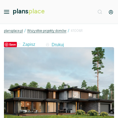
plans
place
/
/
plansplace.pl
Wszystkie projekty domów
41006R
Drukuj
Save