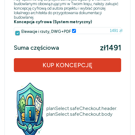
budowlanymi obowiązującymi w Twoim kraju, należy zakupić
koncepcję cyfrową od autora projektu i wybrać poniżej
lokalnego architekta do przygotowania dokumentacji
budowlanej.
Koncepcja cyfrowa (System metryczny)
1491 zł
Elewacje i rzuty, DWG+PDF
zł1491
Suma częściowa
KUP KONCEPCJĘ
planSelect.safeCheckout.header:
planSelect.safeCheckout.body