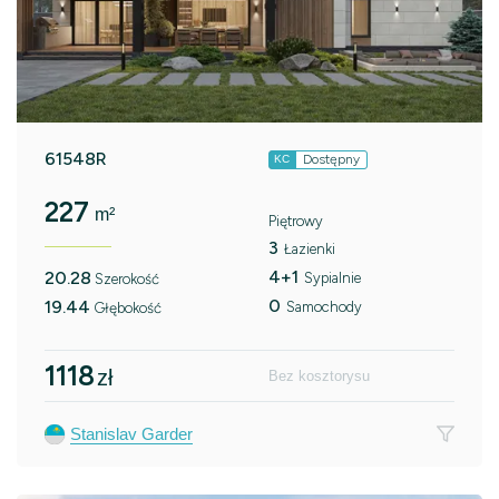
61548R
Dostępny
KC
227
m²
Piętrowy
3
Łazienki
4+1
20.28
Sypialnie
Szerokość
0
19.44
Samochody
Głębokość
1118
zł
Bez kosztorysu
Stanislav Garder