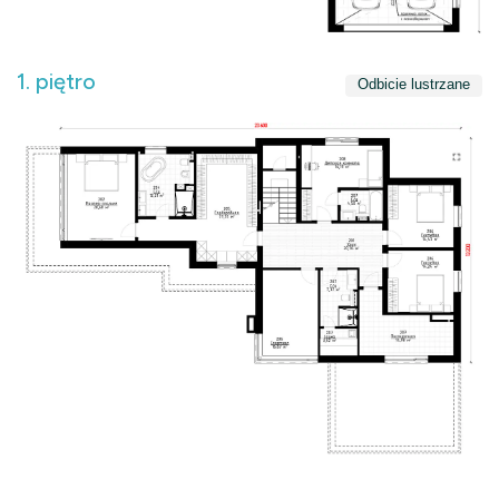
1. piętro
Odbicie lustrzane