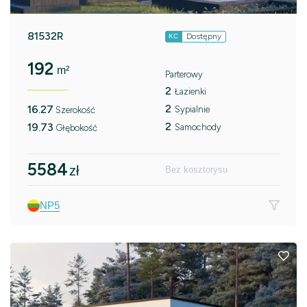
81532R
Dostępny
KC
192
m²
Parterowy
2
Łazienki
2
16.27
Sypialnie
Szerokość
2
19.73
Samochody
Głębokość
5584
zł
Bez kosztorysu
NP5