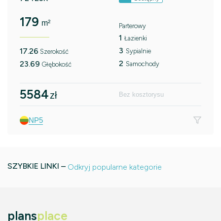
179
m²
Parterowy
1
Łazienki
3
17.26
Sypialnie
Szerokość
2
23.69
Samochody
Głębokość
5584
zł
Bez kosztorysu
NP5
SZYBKIE LINKI –
Odkryj popularne kategorie
plans
place