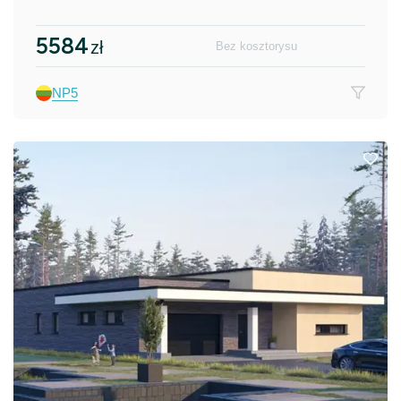
5584
zł
Bez kosztorysu
NP5