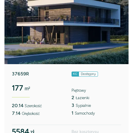
37659R
Dostępny
KC
177
m²
Piętrowy
2
Łazienki
3
20.14
Sypialnie
Szerokość
1
7.14
Samochody
Głębokość
5584
zł
Bez kosztorysu