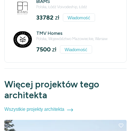
BIAMS
Polska, Łódź Voivodeship, Łódź
33782
zł
Wiadomość
TMV Homes
Polska, Województwo Mazowieckie, Warsaw
7500
zł
Wiadomość
Więcej projektów tego
architekta
Wszystkie projekty architekta