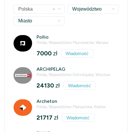
×
Polska
Województwo
Miasto
Pollio
Polska, Województwo Mazowieckie, Warsaw
7000
zł
Wiadomość
ARCHIPELAG
Polska, Województwo Dolnośląskie, Wrocław
24130
zł
Wiadomość
Archeton
Polska, Województwo Małopolskie, Kraków
21717
zł
Wiadomość