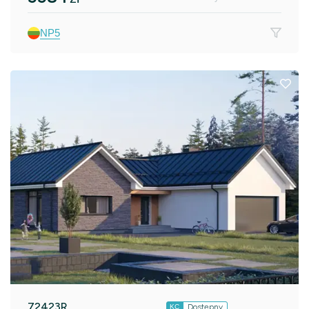
NP5
72423R
Dostępny
KC