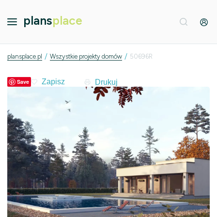
plans
place
/
/
plansplace.pl
Wszystkie projekty domów
50696R
Drukuj
Save