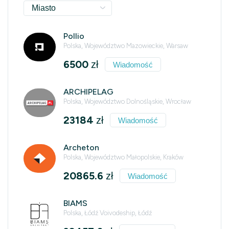
Miasto
Pollio
Polska, Województwo Mazowieckie, Warsaw
6500
zł
Wiadomość
ARCHIPELAG
Polska, Województwo Dolnośląskie, Wrocław
23184
zł
Wiadomość
Archeton
Polska, Województwo Małopolskie, Kraków
20865.6
zł
Wiadomość
BIAMS
Polska, Łódź Voivodeship, Łódź