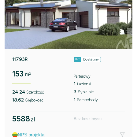
11793R
Dostępny
KC
153
m²
Parterowy
1
Łazienki
3
24.24
Sypialnie
Szerokość
1
18.62
Samochody
Głębokość
5588
zł
Bez kosztorysu
NPS projektai