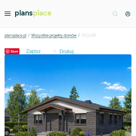
plans
place
/
/
plansplace.pl
Wszystkie projekty domów
55023R
Drukuj
Save