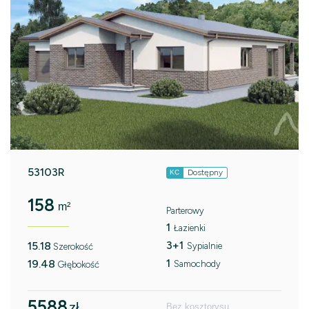
53103R
Dostępny
KC
158
m²
Parterowy
1
Łazienki
3+1
15.18
Sypialnie
Szerokość
1
19.48
Samochody
Głębokość
5588
zł
Bez kosztorysu