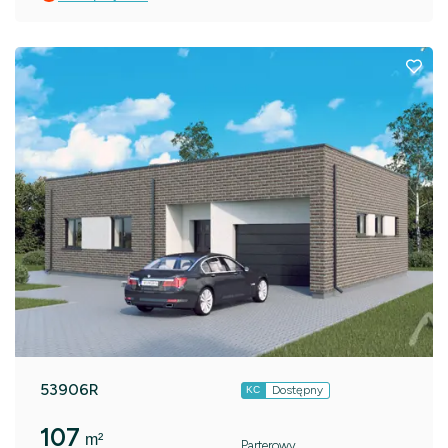
53906R
Dostępny
KC
107
m²
Parterowy