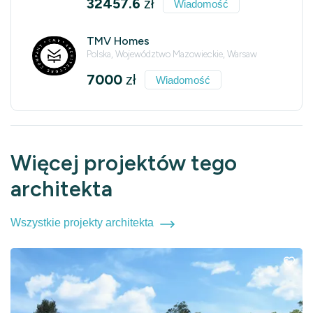
32457.6
zł
Wiadomość
TMV Homes
Polska, Województwo Mazowieckie, Warsaw
7000
zł
Wiadomość
Więcej projektów tego
architekta
Wszystkie projekty architekta