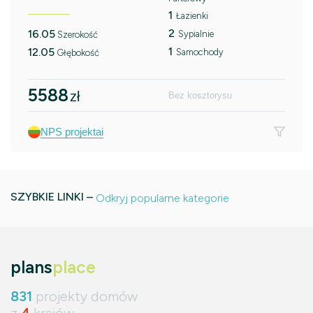
1
Łazienki
2
16.05
Sypialnie
Szerokość
1
12.05
Samochody
Głębokość
5588
zł
Bez kosztorysu
NPS projektai
SZYBKIE LINKI –
Odkryj popularne kategorie
plans
place
831
projekty domów