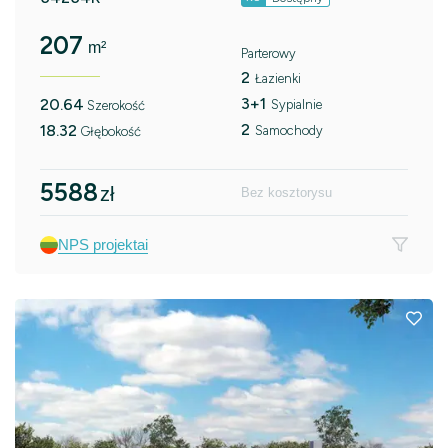
207
m²
Parterowy
2
Łazienki
3+1
20.64
Sypialnie
Szerokość
2
18.32
Samochody
Głębokość
5588
zł
Bez kosztorysu
NPS projektai