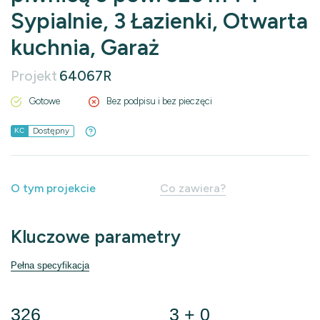
Sypialnie, 3 Łazienki, Otwarta
kuchnia, Garaż
Projekt
64067R
Gotowe
Bez podpisu i bez pieczęci
Dostępny
KC
O tym projekcie
Co zawiera?
Kluczowe parametry
Pełna specyfikacja
326
3 + 0