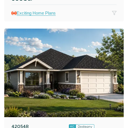
Exciting Home Plans
42054R
Dostępny
KC