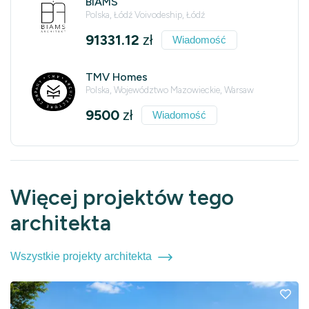
BIAMS
Polska, Łódź Voivodeship, Łódź
91331.12
zł
Wiadomość
TMV Homes
Polska, Województwo Mazowieckie, Warsaw
9500
zł
Wiadomość
Więcej projektów tego
architekta
Wszystkie projekty architekta