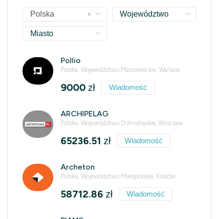
×
Polska
Województwo
Miasto
Pollio
Polska, Województwo Mazowieckie, Warsaw
9000
zł
Wiadomość
ARCHIPELAG
Polska, Województwo Dolnośląskie, Wrocław
65236.51
zł
Wiadomość
Archeton
Polska, Województwo Małopolskie, Kraków
58712.86
zł
Wiadomość