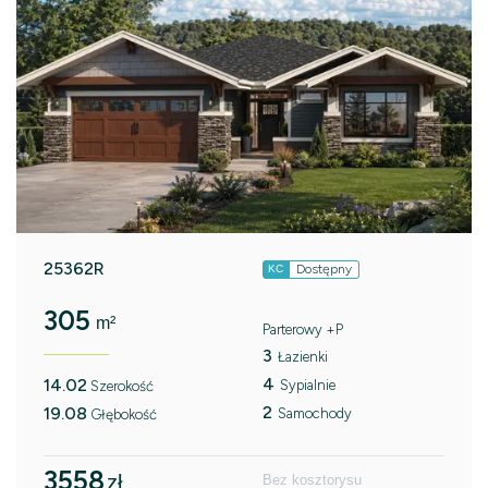
25362R
Dostępny
KC
305
m²
Parterowy +P
3
Łazienki
4
14.02
Sypialnie
Szerokość
2
19.08
Samochody
Głębokość
3558
zł
Bez kosztorysu