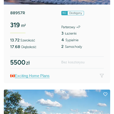
88957R
Dostępny
KC
319
m²
Parterowy +P
3
Łazienki
4
13.72
Sypialnie
Szerokość
2
17.68
Samochody
Głębokość
5500
zł
Bez kosztorysu
Exciting Home Plans