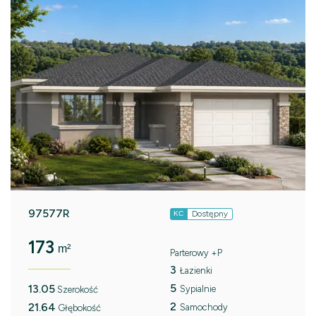
97577R
Dostępny
KC
173
m²
Parterowy +P
3
Łazienki
5
13.05
Sypialnie
Szerokość
2
21.64
Samochody
Głębokość