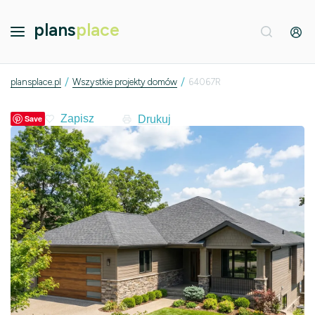
plans
place
/
/
plansplace.pl
Wszystkie projekty domów
64067R
Drukuj
Save