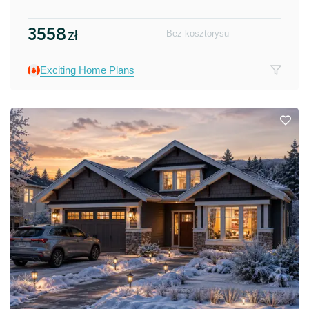
3558
zł
Bez kosztorysu
Exciting Home Plans