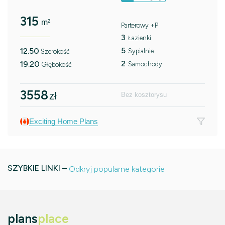
315
m²
Parterowy +P
3
Łazienki
5
12.50
Sypialnie
Szerokość
2
19.20
Samochody
Głębokość
3558
zł
Bez kosztorysu
Exciting Home Plans
SZYBKIE LINKI –
Odkryj popularne kategorie
plans
place