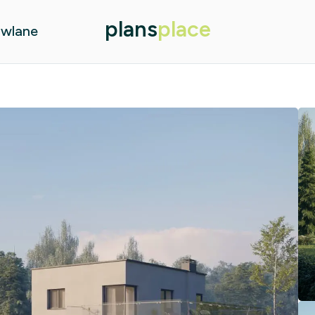
plans
place
owlane