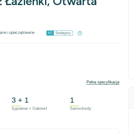
2 Łazienki, Otwarta
sane i opieczętowane
Dostępny
KC
Pełna specyfikacja
3 + 1
1
Sypialnie + Gabinet
Samochody