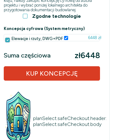
kraju, należy zakupić koncepcję cyfrową od autora
projektu i wybrać poniżej lokalnego architekta do
przygotowania dokumentacji budowlanej.
Zgodne technologie
Koncepcja cyfrowa (System metryczny)
6448 zł
Elewacje i rzuty, DWG+PDF
zł6448
Suma częściowa
KUP KONCEPCJĘ
planSelect.safeCheckout.header:
planSelect.safeCheckout.body