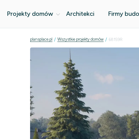
Projekty domów
Architekci
Firmy bud
/
/
plansplace.pl
Wszystkie projekty domów
68159R