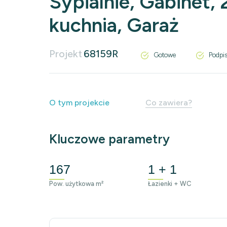
Sypialnie, Gabinet, 
kuchnia, Garaż
Projekt
68159R
Gotowe
Podpi
O tym projekcie
Co zawiera?
Kluczowe parametry
167
1 + 1
Pow. użytkowa m²
Łazienki + WC