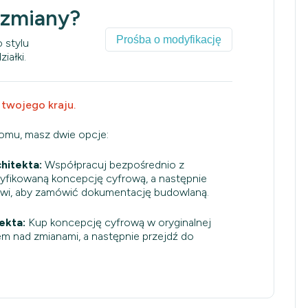
 zmiany?
Prośba o modyfikację
 stylu
iałki.
 twojego kraju.
domu, masz dwie opcje:
hitekta:
Współpracuj bezpośrednio z
dyfikowaną koncepcję cyfrową, a następnie
owi, aby zamówić dokumentację budowlaną.
ekta:
Kup koncepcję cyfrową w oryginalnej
em nad zmianami, a następnie przejdź do