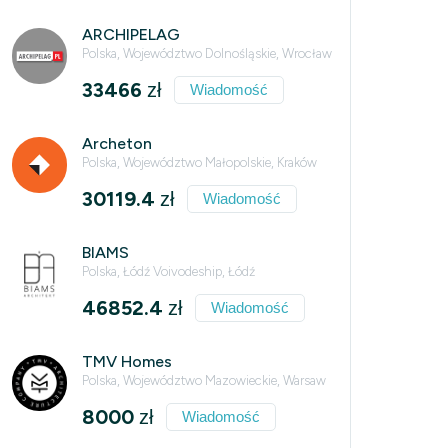
ARCHIPELAG
Polska, Województwo Dolnośląskie, Wrocław
33466
zł
Wiadomość
Archeton
Polska, Województwo Małopolskie, Kraków
30119.4
zł
Wiadomość
BIAMS
Polska, Łódź Voivodeship, Łódź
46852.4
zł
Wiadomość
TMV Homes
Polska, Województwo Mazowieckie, Warsaw
8000
zł
Wiadomość