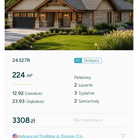
24327R
Dostępny
KC
224
m²
Parterowy
2
Łazienki
3
12.92
Sypialnie
Szerokość
2
23.93
Samochody
Głębokość
3308
zł
Bez kosztorysu
Advanced Drafting & Design Co.