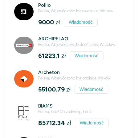
Pollio
Polska, Województwo Mazowieckie, Warsaw
9000
zł
Wiadomość
ARCHIPELAG
Polska, Województwo Dolnośląskie, Wrocław
61223.1
zł
Wiadomość
Archeton
Polska, Województwo Małopolskie, Kraków
55100.79
zł
Wiadomość
BIAMS
Polska, Łódź Voivodeship, Łódź
85712.34
zł
Wiadomość