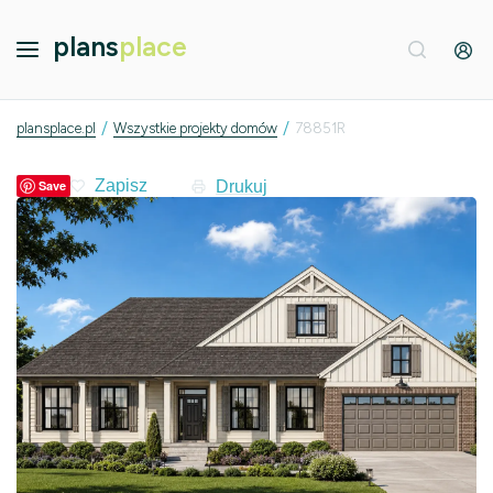
plans
place
/
/
plansplace.pl
Wszystkie projekty domów
78851R
Drukuj
Save