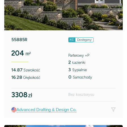
55885R
Dostępny
KC
204
m²
Parterowy +P
2
Łazienki
3
14.87
Sypialnie
Szerokość
0
16.28
Samochody
Głębokość
3308
zł
Bez kosztorysu
Advanced Drafting & Design Co.