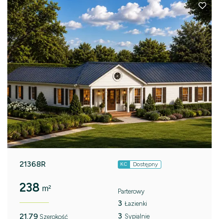
21368R
Dostępny
KC
238
m²
Parterowy
3
Łazienki
3
21.79
Sypialnie
Szerokość