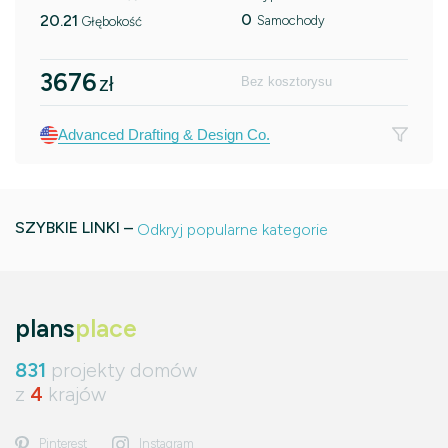
0
20.21
Samochody
Głębokość
3676
zł
Bez kosztorysu
Advanced Drafting & Design Co.
SZYBKIE LINKI –
Odkryj popularne kategorie
plans
place
831
projekty domów
z
4
krajów
Pinterest
Instagram