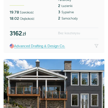
2
Łazienki
3
19.78
Sypialnie
Szerokość
2
18.02
Samochody
Głębokość
3162
zł
Bez kosztorysu
Advanced Drafting & Design Co.