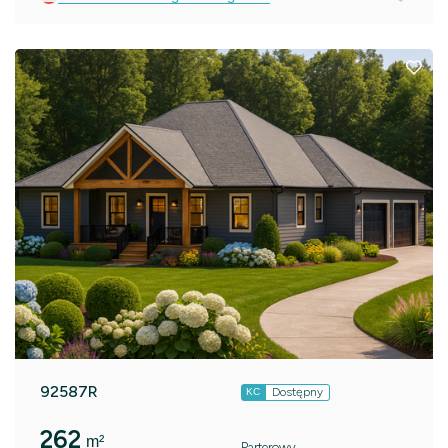
92587R
Dostępny
KC
262
m²
Parterowy