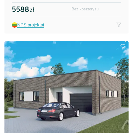
5588
zł
Bez kosztorysu
NPS projektai