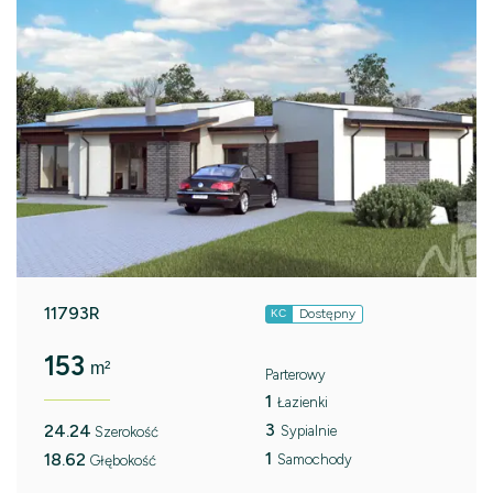
11793R
Dostępny
KC
153
m²
Parterowy
1
Łazienki
3
24.24
Sypialnie
Szerokość
1
18.62
Samochody
Głębokość