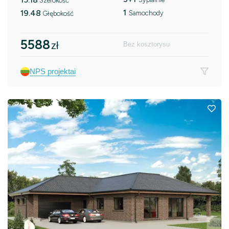
Szerokość
1
19.48
Samochody
Głębokość
5588
zł
Bez kosztorysu
NPS projektai