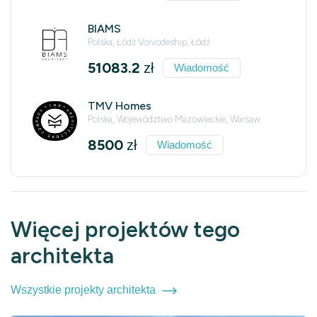
BIAMS
Polska, Łódź Voivodeship, Łódź
51083.2
zł
Wiadomość
TMV Homes
Polska, Województwo Mazowieckie, Warsaw
8500
zł
Wiadomość
Więcej projektów tego
architekta
Wszystkie projekty architekta