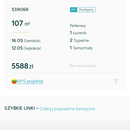
53906R
Dostępny
KC
107
m²
Parterowy
1
Łazienki
2
16.05
Sypialnie
Szerokość
1
12.05
Samochody
Głębokość
5588
zł
Bez kosztorysu
NPS projektai
SZYBKIE LINKI –
Odkryj popularne kategorie