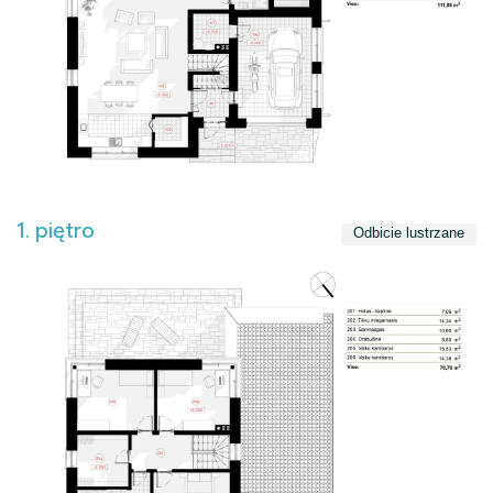
1. piętro
Odbicie lustrzane