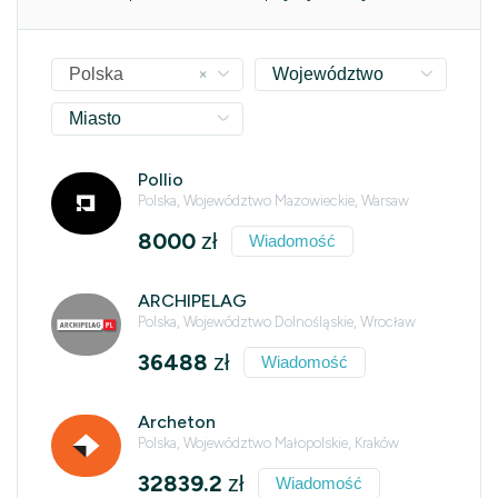
×
Polska
Województwo
Miasto
Pollio
Polska, Województwo Mazowieckie, Warsaw
8000
zł
Wiadomość
ARCHIPELAG
Polska, Województwo Dolnośląskie, Wrocław
36488
zł
Wiadomość
Archeton
Polska, Województwo Małopolskie, Kraków
32839.2
zł
Wiadomość