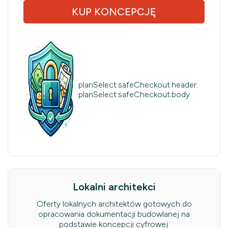
KUP KONCEPCJĘ
planSelect.safeCheckout.header:
planSelect.safeCheckout.body
Lokalni architekci
Oferty lokalnych architektów gotowych do
opracowania dokumentacji budowlanej na
podstawie koncepcji cyfrowej.