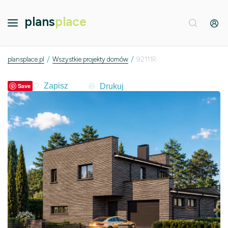
plans
place
/
/
plansplace.pl
Wszystkie projekty domów
92111R
Drukuj
Save