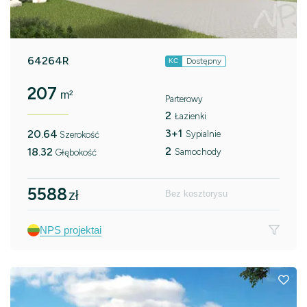
64264R
Dostępny
KC
207
m²
Parterowy
2
Łazienki
3+1
20.64
Sypialnie
Szerokość
2
18.32
Samochody
Głębokość
5588
zł
Bez kosztorysu
NPS projektai