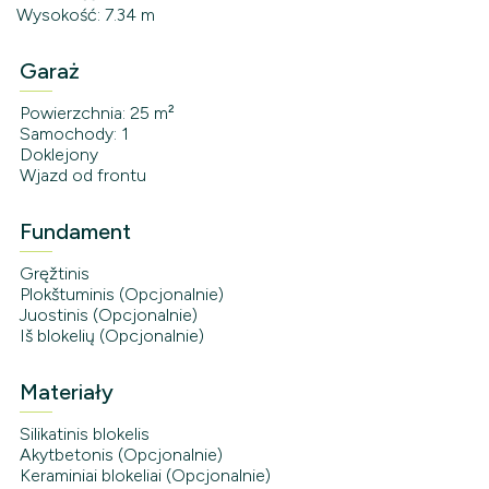
Wysokość: 7.34 m
Garaż
Powierzchnia: 25 m²
Samochody: 1
Doklejony
Wjazd od frontu
Fundament
Gręžtinis
Plokštuminis (Opcjonalnie)
Juostinis (Opcjonalnie)
Iš blokelių (Opcjonalnie)
Materiały
Silikatinis blokelis
Akytbetonis (Opcjonalnie)
Keraminiai blokeliai (Opcjonalnie)