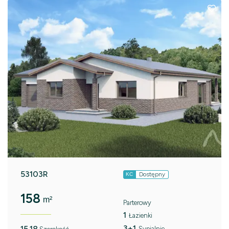
53103R
Dostępny
KC
158
m²
Parterowy
1
Łazienki
3+1
15.18
Sypialnie