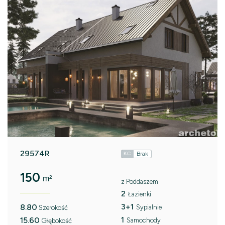
29574R
Brak
KC
150
m²
z Poddaszem
2
Łazienki
3+1
8.80
Sypialnie
Szerokość
1
15.60
Samochody
Głębokość