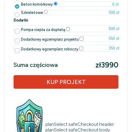
0 zł
Beton komórkowy
500 zł
Szkieletowe
Dodatki
500 zł
Pompa ciepła za dopłatą
550 zł
Dodatkowy egzemplarz projektu
350 zł
Dodatkowy egzemplarz roboczy
zł3990
Suma częściowa
KUP PROJEKT
planSelect.safeCheckout.header:
planSelect.safeCheckout.body