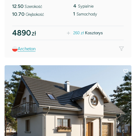
4
12.50
Sypialnie
Szerokość
1
10.70
Samochody
Głębokość
4890
zł
260
zł
Kosztorys
Archeton