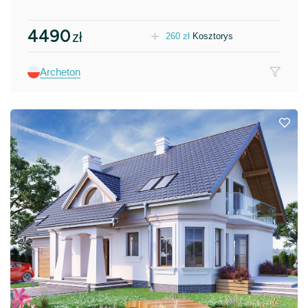
4490
zł
260
zł
Kosztorys
Archeton