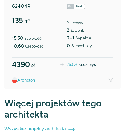
62404R
Brak
KC
135
m²
Parterowy
2
Łazienki
3+1
15.50
Sypialnie
Szerokość
0
10.60
Samochody
Głębokość
4390
zł
260
zł
Kosztorys
Archeton
Więcej projektów tego
architekta
Wszystkie projekty architekta