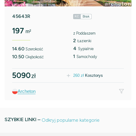
45643R
Brak
KC
197
m²
z Poddaszem
2
Łazienki
4
14.60
Sypialnie
Szerokość
1
10.50
Samochody
Głębokość
5090
zł
260
zł
Kosztorys
Archeton
SZYBKIE LINKI –
Odkryj popularne kategorie