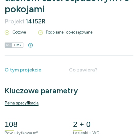
pokojami
Projekt
14152R
Gotowe
Podpisane i opieczętowane
Brak
KC
O tym projekcie
Co zawiera?
Kluczowe parametry
Pełna specyfikacja
108
2 + 0
Pow. użytkowa m²
Łazienki + WC