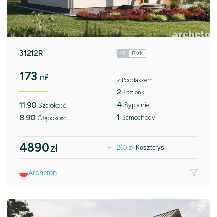
31212R
Brak
KC
173
m²
z Poddaszem
2
Łazienki
4
11.90
Sypialnie
Szerokość
1
8.90
Samochody
Głębokość
4890
zł
260
zł
Kosztorys
Archeton