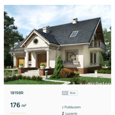
18198R
Brak
KC
176
m²
z Poddaszem
2
Łazienki