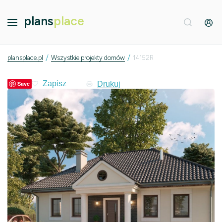
plans
place
/
/
plansplace.pl
Wszystkie projekty domów
14152R
Drukuj
Save