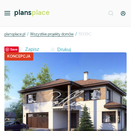
plans
place
/
/
plansplace.pl
Wszystkie projekty domów
19339C
Drukuj
Save
KONCEPCJA