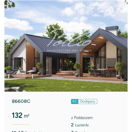
86608C
Dostępny
KC
132
m²
z Poddaszem
2
Łazienki