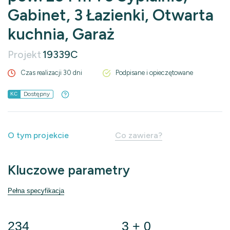
Gabinet, 3 Łazienki, Otwarta
kuchnia, Garaż
Projekt
19339C
Czas realizacji 30 dni
Podpisane i opieczętowane
Dostępny
KC
O tym projekcie
Co zawiera?
Kluczowe parametry
Pełna specyfikacja
234
3 + 0