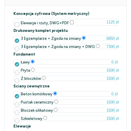
Koncepcja cyfrowa (System metryczny)
1125 zł
Elewacje i rzuty, DWG+PDF
Drukowany komplet projektu
6850 zł
3 Egzemplarze + Zgoda na zmiany
7300 zł
3 Egzemplarze + Zgoda na zmiany + DWG
Fundament
0 zł
Ławy
1500 zł
Płyta
1500 zł
Z bloczków
Ściany zewnętrzne
0 zł
Beton komórkowy
1500 zł
Pustak ceramiczny
1500 zł
Bloczek silikatowy
1500 zł
Szkieletowy
Elewacje