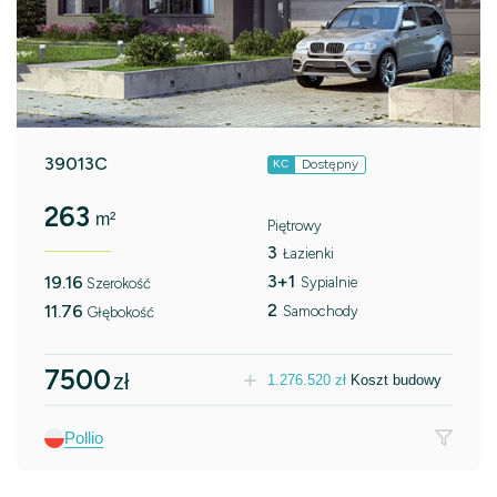
39013C
Dostępny
KC
263
m²
Piętrowy
3
Łazienki
3+1
19.16
Sypialnie
Szerokość
2
11.76
Samochody
Głębokość
7500
zł
1.276.520
zł
Koszt budowy
Pollio