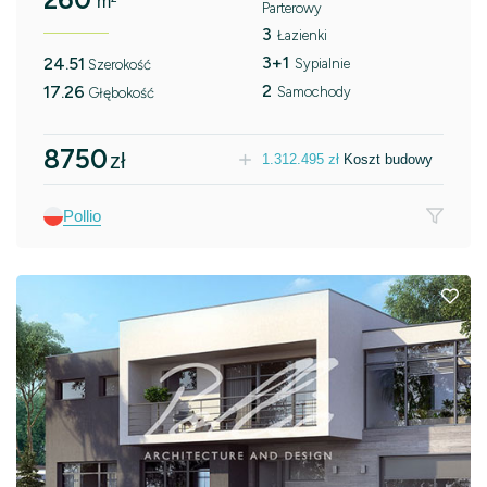
m²
Parterowy
3
Łazienki
3+1
24.51
Sypialnie
Szerokość
2
17.26
Samochody
Głębokość
8750
zł
1.312.495
zł
Koszt budowy
Pollio