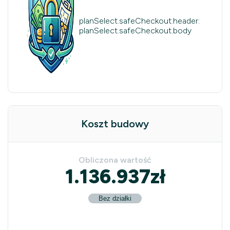
planSelect.safeCheckout.header:
planSelect.safeCheckout.body
Koszt budowy
Obliczona wartość
1.136.937
zł
Bez działki