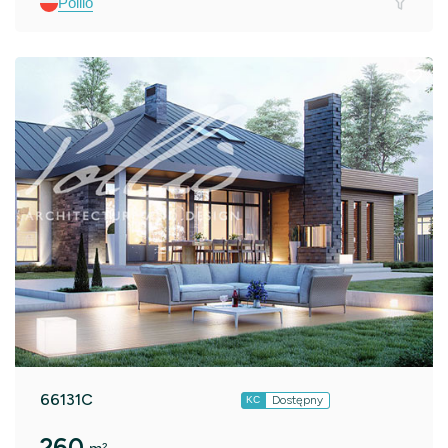
Pollio
66131C
Dostępny
KC
260