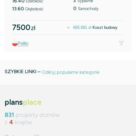
3
16.40
Sypialnie
Szerokość
0
13.60
Samochody
Głębokość
7500
zł
665.691
zł
Koszt budowy
Pollio
SZYBKIE LINKI –
Odkryj popularne kategorie
plans
place
831
projekty domów
z
4
krajów