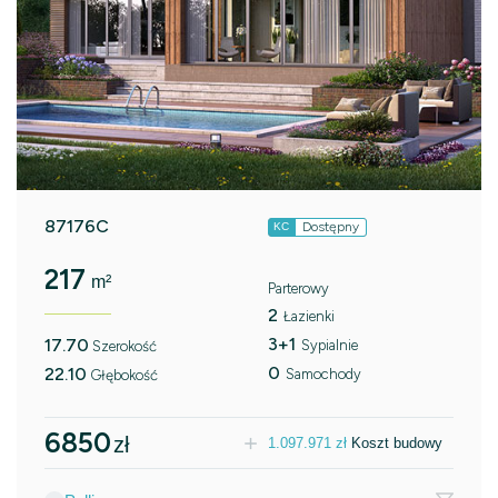
87176C
Dostępny
KC
217
m²
Parterowy
2
Łazienki
3+1
17.70
Sypialnie
Szerokość
0
22.10
Samochody
Głębokość
6850
zł
1.097.971
zł
Koszt budowy