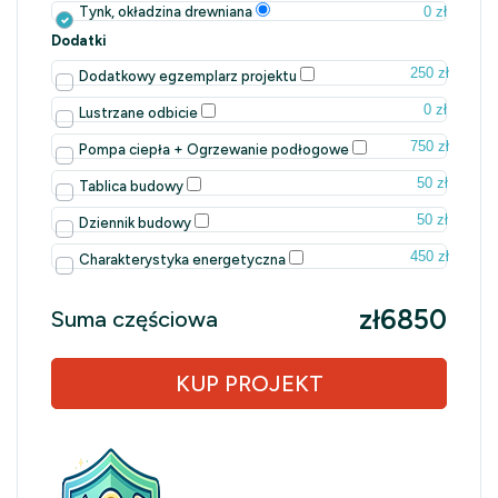
0 zł
Tynk, okładzina drewniana
Dodatki
250 zł
Dodatkowy egzemplarz projektu
0 zł
Lustrzane odbicie
750 zł
Pompa ciepła + Ogrzewanie podłogowe
50 zł
Tablica budowy
50 zł
Dziennik budowy
450 zł
Charakterystyka energetyczna
zł6850
Suma częściowa
KUP PROJEKT