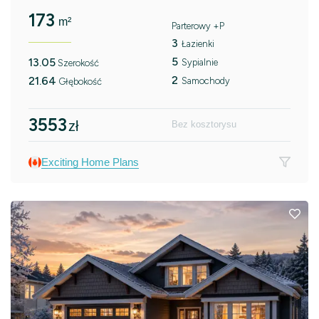
173
m²
Parterowy +P
3
Łazienki
5
13.05
Sypialnie
Szerokość
2
21.64
Samochody
Głębokość
3553
zł
Bez kosztorysu
Exciting Home Plans