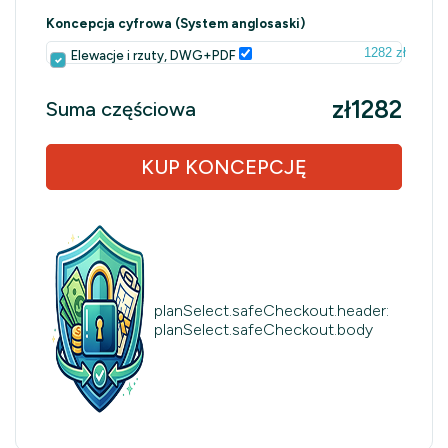
Koncepcja cyfrowa (System anglosaski)
1282 zł
Elewacje i rzuty, DWG+PDF
zł1282
Suma częściowa
KUP KONCEPCJĘ
planSelect.safeCheckout.header:
planSelect.safeCheckout.body