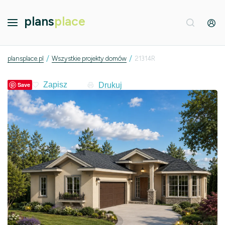
plans
place
/
/
plansplace.pl
Wszystkie projekty domów
21314R
Drukuj
Save