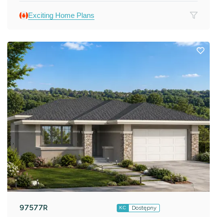
Exciting Home Plans
97577R
Dostępny
KC