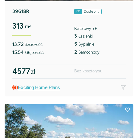
39618R
Dostępny
KC
313
m²
Parterowy +P
3
Łazienki
5
13.72
Sypialnie
Szerokość
2
15.54
Samochody
Głębokość
4577
zł
Bez kosztorysu
Exciting Home Plans