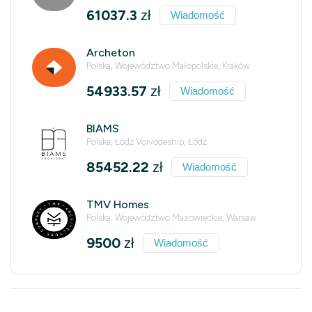
61037.3
zł
Wiadomość
Archeton
Polska, Województwo Małopolskie, Kraków
54933.57
zł
Wiadomość
BIAMS
Polska, Łódź Voivodeship, Łódź
85452.22
zł
Wiadomość
TMV Homes
Polska, Województwo Mazowieckie, Warsaw
9500
zł
Wiadomość