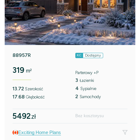
88957R
Dostępny
KC
319
m²
Parterowy +P
3
Łazienki
4
13.72
Sypialnie
Szerokość
2
17.68
Samochody
Głębokość
5492
zł
Bez kosztorysu
Exciting Home Plans