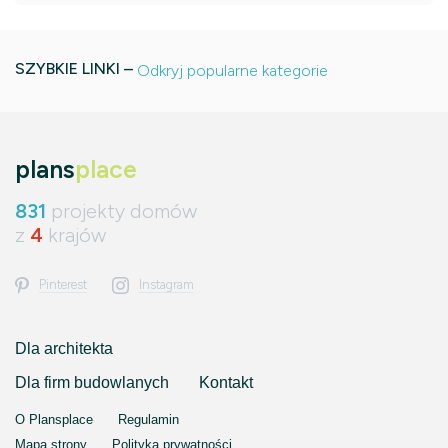
SZYBKIE LINKI –
Odkryj popularne kategorie
plans
place
831
projekty domów
z
4
krajów
Pinterest
Instagram
Dla architekta
Dla firm budowlanych
Kontakt
O Plansplace
Regulamin
Mapa strony
Polityka prywatności