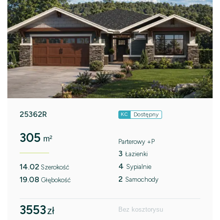
25362R
Dostępny
KC
305
m²
Parterowy +P
3
Łazienki
4
14.02
Sypialnie
Szerokość
2
19.08
Samochody
Głębokość
3553
zł
Bez kosztorysu