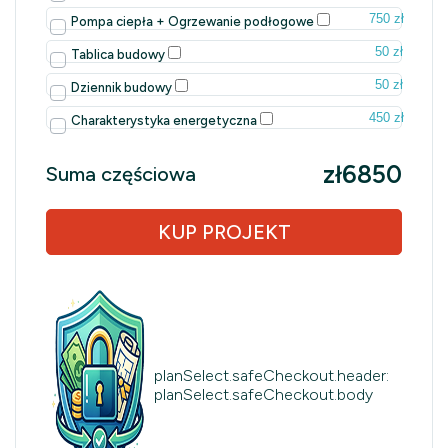
750 zł
Pompa ciepła + Ogrzewanie podłogowe
50 zł
Tablica budowy
50 zł
Dziennik budowy
450 zł
Charakterystyka energetyczna
zł6850
Suma częściowa
KUP PROJEKT
planSelect.safeCheckout.header:
planSelect.safeCheckout.body