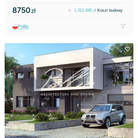
8750
zł
1.312.495
zł
Koszt budowy
Pollio