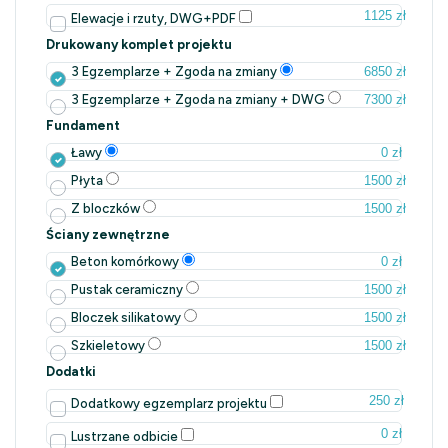
1125 zł
Elewacje i rzuty, DWG+PDF
Drukowany komplet projektu
6850 zł
3 Egzemplarze + Zgoda na zmiany
7300 zł
3 Egzemplarze + Zgoda na zmiany + DWG
Fundament
0 zł
Ławy
1500 zł
Płyta
1500 zł
Z bloczków
Ściany zewnętrzne
0 zł
Beton komórkowy
1500 zł
Pustak ceramiczny
1500 zł
Bloczek silikatowy
1500 zł
Szkieletowy
Dodatki
250 zł
Dodatkowy egzemplarz projektu
0 zł
Lustrzane odbicie