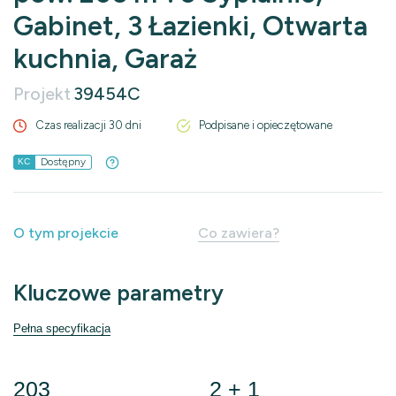
Gabinet, 3 Łazienki, Otwarta
kuchnia, Garaż
Projekt
39454C
Czas realizacji 30 dni
Podpisane i opieczętowane
Dostępny
KC
O tym projekcie
Co zawiera?
Kluczowe parametry
Pełna specyfikacja
203
2 + 1