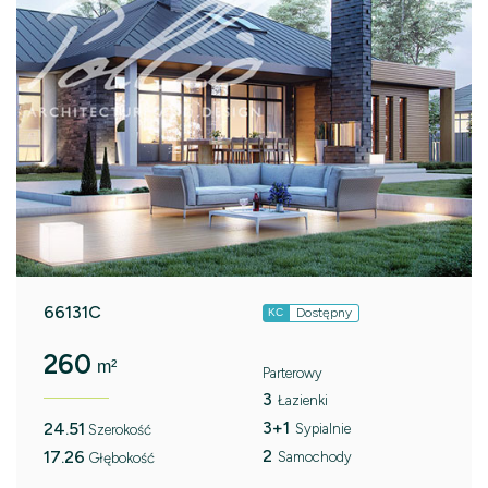
66131C
Dostępny
KC
260
m²
Parterowy
3
Łazienki
3+1
24.51
Sypialnie
Szerokość
2
17.26
Samochody
Głębokość