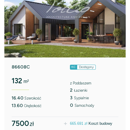
86608C
Dostępny
KC
132
m²
z Poddaszem
2
Łazienki
3
16.40
Sypialnie
Szerokość
0
13.60
Samochody
Głębokość
7500
zł
665.691
zł
Koszt budowy