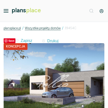
plans
place
/
/
plansplace.pl
Wszystkie projekty domów
39454C
Drukuj
Save
KONCEPCJA