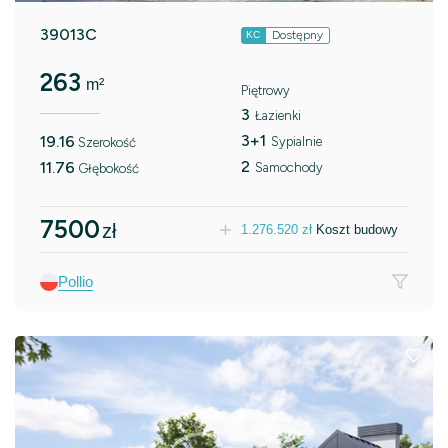
39013C
Dostępny
KC
263
m²
Piętrowy
3
Łazienki
3+1
19.16
Sypialnie
Szerokość
2
11.76
Samochody
Głębokość
7500
zł
1.276.520
zł
Koszt budowy
Pollio