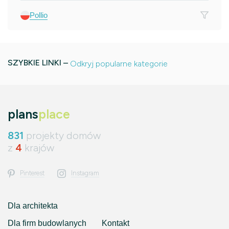
Pollio
SZYBKIE LINKI –
Odkryj popularne kategorie
plans
place
831
projekty domów
z
4
krajów
Pinterest
Instagram
Dla architekta
Dla firm budowlanych
Kontakt