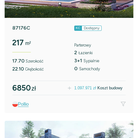
87176C
Dostępny
KC
217
m²
Parterowy
2
Łazienki
3+1
17.70
Sypialnie
Szerokość
0
22.10
Samochody
Głębokość
6850
zł
1.097.971
zł
Koszt budowy
Pollio