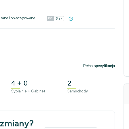
isane i opieczętowane
Brak
KC
Pełna specyfikacja
4 + 0
2
Sypialnie + Gabinet
Samochody
 zmiany?