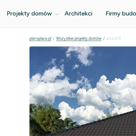
Projekty domów
Architekci
Firmy bud
/
/
plansplace.pl
Wszystkie projekty domów
40442R