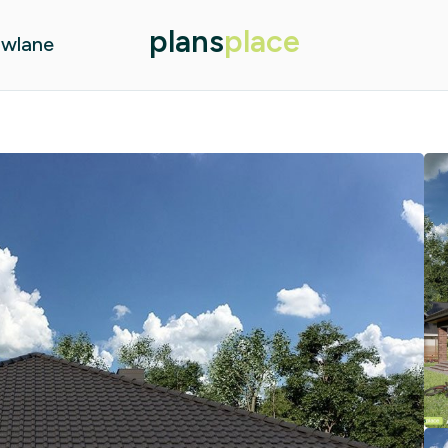
plans
place
owlane