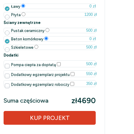
0 zł
Ławy
1200 zł
Płyta
Ściany zewnętrzne
500 zł
Pustak ceramiczny
0 zł
Beton komórkowy
500 zł
Szkieletowe
Dodatki
500 zł
Pompa ciepła za dopłatą
550 zł
Dodatkowy egzemplarz projektu
350 zł
Dodatkowy egzemplarz roboczy
zł4690
Suma częściowa
KUP PROJEKT