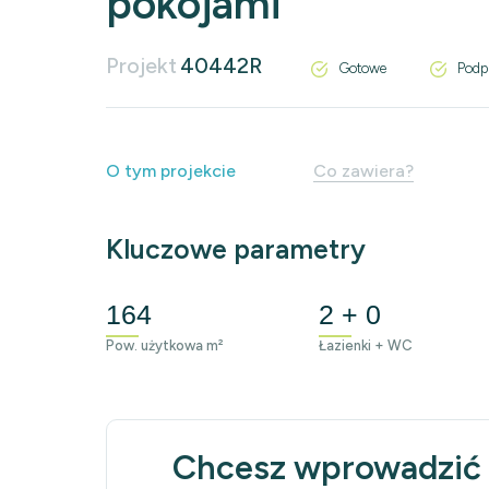
pokojami
Projekt
40442R
Gotowe
Podp
O tym projekcie
Co zawiera?
Kluczowe parametry
164
2 + 0
Pow. użytkowa m²
Łazienki + WC
Chcesz wprowadzić