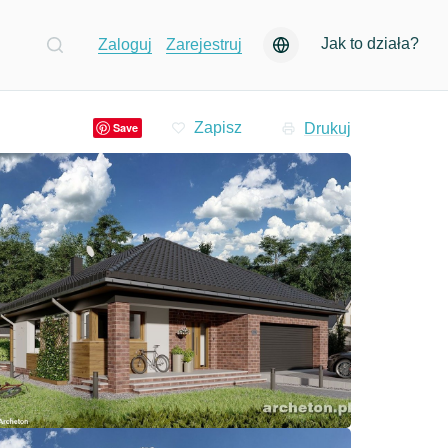
Jak to działa?
Zaloguj
Zarejestruj
Drukuj
Save