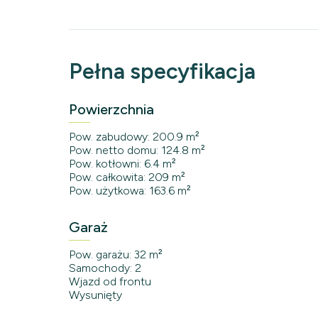
Pełna specyfikacja
Powierzchnia
Pow. zabudowy: 200.9 m²
Pow. netto domu: 124.8 m²
Pow. kotłowni: 6.4 m²
Pow. całkowita: 209 m²
Pow. użytkowa: 163.6 m²
Garaż
Pow. garażu: 32 m²
Samochody: 2
Wjazd od frontu
Wysunięty