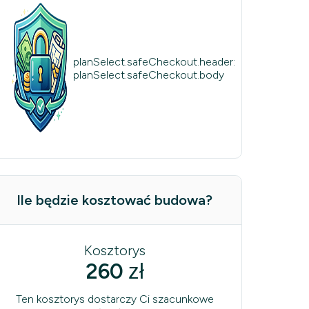
planSelect.safeCheckout.header:
planSelect.safeCheckout.body
Ile będzie kosztować budowa?
Kosztorys
260
zł
Ten kosztorys dostarczy Ci szacunkowe