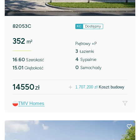
82053C
Dostępny
KC
352
m²
Piętrowy +P
3
Łazienki
4
16.60
Sypialnie
Szerokość
0
15.01
Samochody
Głębokość
14550
zł
1.707.200
zł
Koszt budowy
TMV Homes