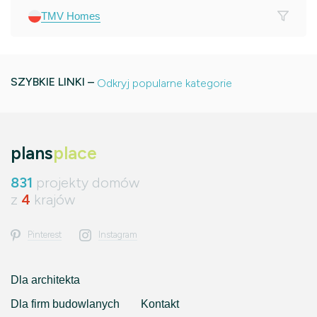
TMV Homes
SZYBKIE LINKI –
Odkryj popularne kategorie
plans
place
831
projekty domów
z
4
krajów
Pinterest
Instagram
Dla architekta
Dla firm budowlanych
Kontakt