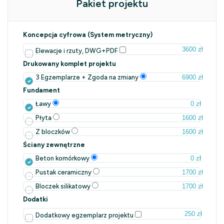
Pakiet projektu
Koncepcja cyfrowa (System metryczny)
3600 zł
Elewacje i rzuty, DWG+PDF
Drukowany komplet projektu
6900 zł
3 Egzemplarze + Zgoda na zmiany
Fundament
0 zł
Ławy
1600 zł
Płyta
1600 zł
Z bloczków
Ściany zewnętrzne
0 zł
Beton komórkowy
1700 zł
Pustak ceramiczny
1700 zł
Bloczek silikatowy
Dodatki
250 zł
Dodatkowy egzemplarz projektu