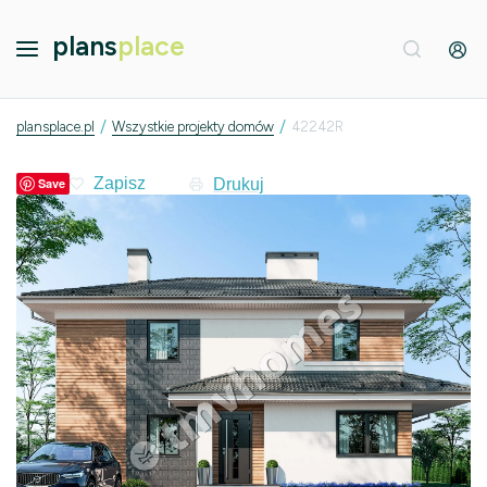
plans
place
/
/
plansplace.pl
Wszystkie projekty domów
42242R
Drukuj
Save