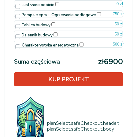
0 zł
Lustrzane odbicie
750 zł
Pompa ciepła + Ogrzewanie podłogowe
50 zł
Tablica budowy
50 zł
Dziennik budowy
500 zł
Charakterystyka energetyczna
zł6900
Suma częściowa
KUP PROJEKT
planSelect.safeCheckout.header:
planSelect.safeCheckout.body