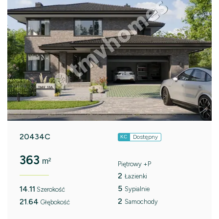
20434C
Dostępny
KC
363
m²
Piętrowy +P
2
Łazienki
5
14.11
Sypialnie
Szerokość
2
21.64
Samochody
Głębokość