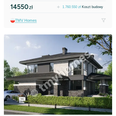
14550
zł
1.760.550
zł
Koszt budowy
TMV Homes