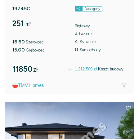
19745C
Dostępny
KC
251
m²
Piętrowy
3
Łazienki
4
16.60
Sypialnie
Szerokość
0
15.00
Samochody
Głębokość
11850
zł
1.212.500
zł
Koszt budowy
TMV Homes