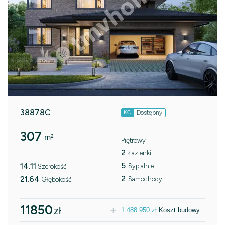
38878C
Dostępny
KC
307
m²
Piętrowy
2
Łazienki
5
14.11
Sypialnie
Szerokość
2
21.64
Samochody
Głębokość
11850
zł
1.488.950
zł
Koszt budowy