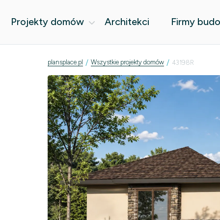
Projekty domów
Architekci
Firmy bud
/
/
plansplace.pl
Wszystkie projekty domów
43198R