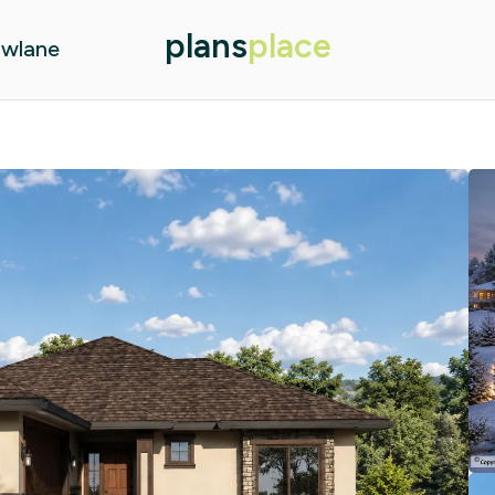
plans
place
owlane