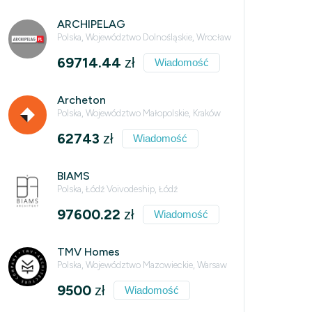
ARCHIPELAG
Polska, Województwo Dolnośląskie, Wrocław
69714.44
zł
Wiadomość
Archeton
Polska, Województwo Małopolskie, Kraków
62743
zł
Wiadomość
BIAMS
Polska, Łódź Voivodeship, Łódź
97600.22
zł
Wiadomość
TMV Homes
Polska, Województwo Mazowieckie, Warsaw
9500
zł
Wiadomość