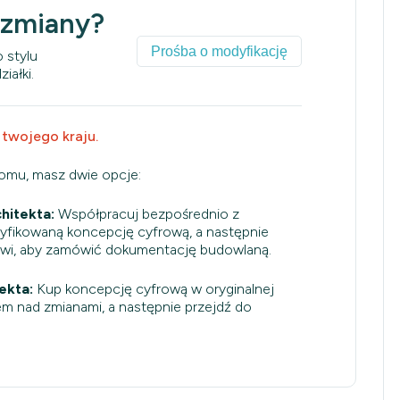
 zmiany?
Prośba o modyfikację
 stylu
iałki.
 twojego kraju.
domu, masz dwie opcje:
hitekta:
Współpracuj bezpośrednio z
dyfikowaną koncepcję cyfrową, a następnie
owi, aby zamówić dokumentację budowlaną.
ekta:
Kup koncepcję cyfrową w oryginalnej
em nad zmianami, a następnie przejdź do