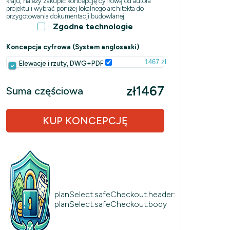
kraju, należy zakupić koncepcję cyfrową od autora
projektu i wybrać poniżej lokalnego architekta do
przygotowania dokumentacji budowlanej.
Zgodne technologie
Koncepcja cyfrowa (System anglosaski)
1467 zł
Elewacje i rzuty, DWG+PDF
zł1467
Suma częściowa
KUP KONCEPCJĘ
planSelect.safeCheckout.header:
planSelect.safeCheckout.body