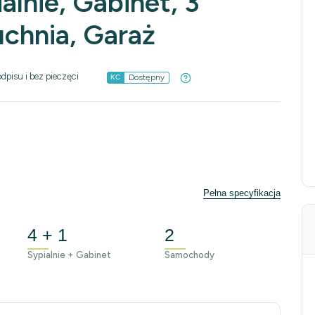
alnie, Gabinet, 3
uchnia, Garaż
dpisu i bez pieczęci
Dostępny
KC
Pełna specyfikacja
4 + 1
2
Sypialnie + Gabinet
Samochody