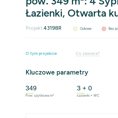
pow. 349 m²: 4 Sypi
Łazienki, Otwarta k
Projekt
43198R
Gotowe
Bez po
O tym projekcie
Co zawiera?
Kluczowe parametry
349
3 + 0
Pow. użytkowa m²
Łazienki + WC