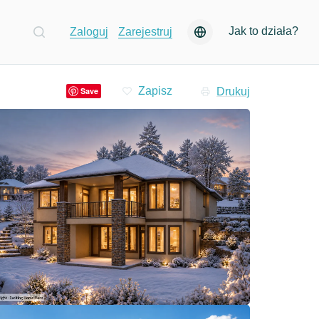
Jak to działa?
Zaloguj
Zarejestruj
Drukuj
Save