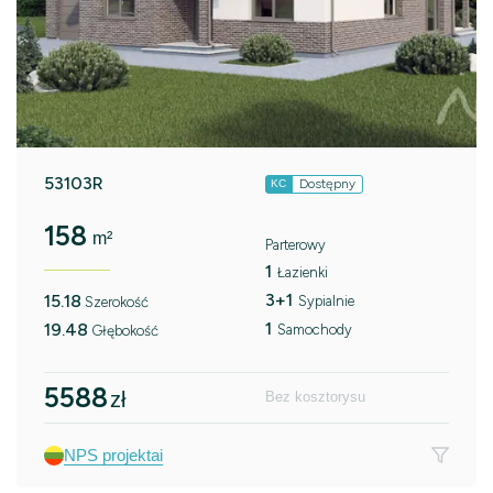
53103R
Dostępny
KC
158
m²
Parterowy
1
Łazienki
3+1
15.18
Sypialnie
Szerokość
1
19.48
Samochody
Głębokość
5588
zł
Bez kosztorysu
NPS projektai