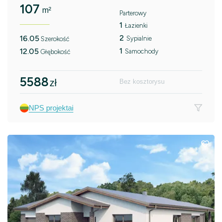
107
m²
Parterowy
1
Łazienki
2
16.05
Sypialnie
Szerokość
1
12.05
Samochody
Głębokość
5588
zł
Bez kosztorysu
NPS projektai