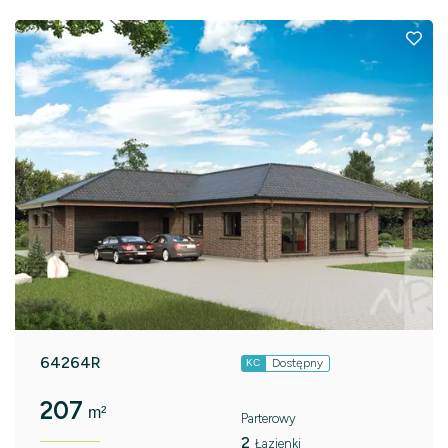
64264R
Dostępny
KC
207
m²
Parterowy
2
Łazienki