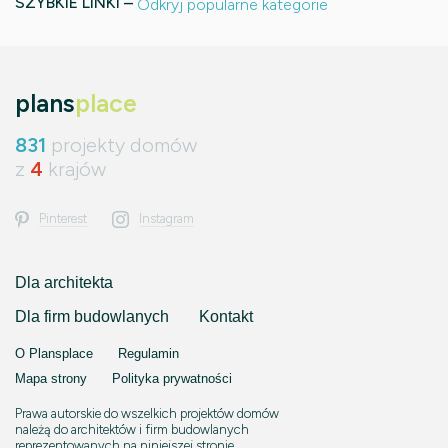
SZYBKIE LINKI –
Odkryj popularne kategorie
plans
place
831
projekty domów
z
4
krajów
Pinterest
Instagram
Dla architekta
Dla firm budowlanych
Kontakt
O Plansplace
Regulamin
Mapa strony
Polityka prywatności
Prawa autorskie do wszelkich projektów domów
należą do architektów i firm budowlanych
reprezentowanych na niniejszej stronie