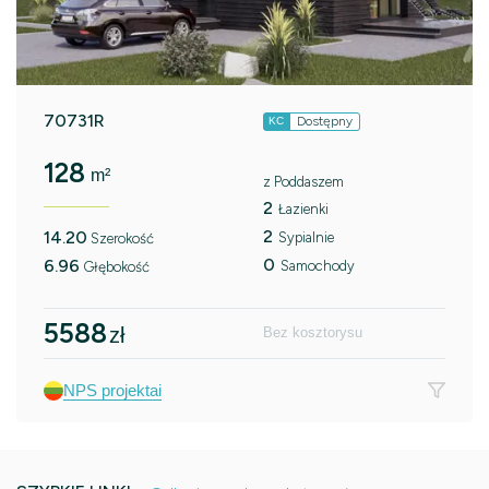
70731R
Dostępny
KC
128
m²
z Poddaszem
2
Łazienki
2
14.20
Sypialnie
Szerokość
0
6.96
Samochody
Głębokość
5588
zł
Bez kosztorysu
NPS projektai