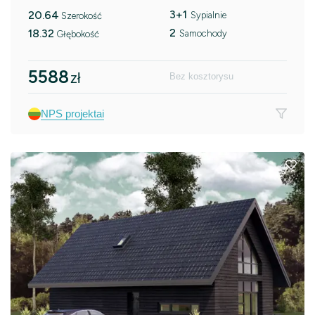
3+1
20.64
Sypialnie
Szerokość
2
18.32
Samochody
Głębokość
5588
zł
Bez kosztorysu
NPS projektai