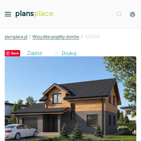
plans
place
/
/
plansplace.pl
Wszystkie projekty domów
45385R
Drukuj
Save