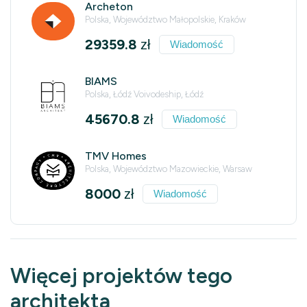
Archeton
Polska, Województwo Małopolskie, Kraków
29359.8
zł
Wiadomość
BIAMS
Polska, Łódź Voivodeship, Łódź
45670.8
zł
Wiadomość
TMV Homes
Polska, Województwo Mazowieckie, Warsaw
8000
zł
Wiadomość
Więcej projektów tego
architekta