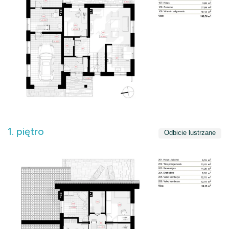
1. piętro
Odbicie lustrzane