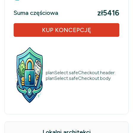
zł5416
Suma częściowa
KUP KONCEPCJĘ
planSelect.safeCheckout.header:
planSelect.safeCheckout.body
Lokalni architekci